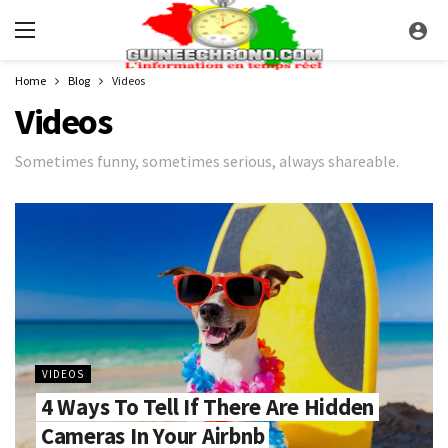
Home
Blog
Videos
Videos
Sometimes funny, sometimes serious, always shareable.
VIDEOS
4 Ways To Tell If There Are Hidden
Cameras In Your Airbnb