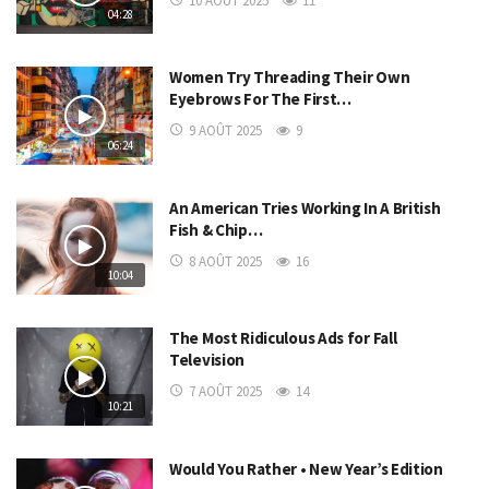
10 AOÛT 2025
11
04:28
Women Try Threading Their Own
Eyebrows For The First…
9 AOÛT 2025
9
06:24
An American Tries Working In A British
Fish & Chip…
8 AOÛT 2025
16
10:04
The Most Ridiculous Ads for Fall
Television
7 AOÛT 2025
14
10:21
Would You Rather • New Year’s Edition