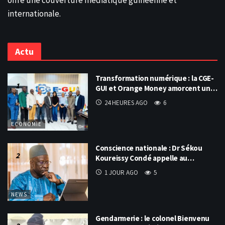
offre une couverture médiatique guinéenne et
internationale.
Actu
Transformation numérique : la CGE-
GUI et Orange Money amorcent un…
24 HEURES AGO
6
ECONOMIE
Conscience nationale : Dr Sékou
Koureissy Condé appelle au…
1 JOUR AGO
5
NEWS
Gendarmerie : le colonel Bienvenu