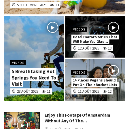
5 SEPTEMBRE 2025
13
VIDEOS
Hotel Horror Stories That
Will Make You Glad…
12 AOÛT 2025
13
VIDEOS
5 Breathtaking Hot
VIDEOS
Springs You Need To
14 Places Vegans Should
Visit
Put On Their Bucket Lists
23 AOÛT 2025
11
11 AOÛT 2025
12
Enjoy This Footage Of Amsterdam
Without Any Of The…