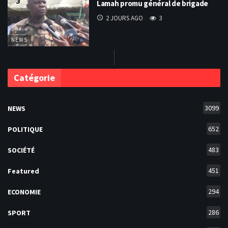
Lamah promu général de brigade
2 JOURS AGO
3
NEWS
Catégorie
3099
NEWS
652
POLITIQUE
483
SOCIÉTÉ
451
Featured
294
ECONOMIE
286
SPORT