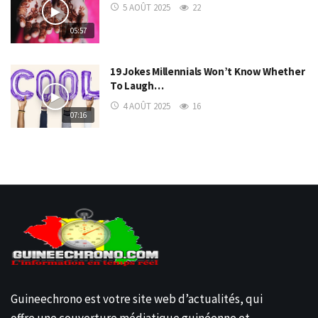
5 AOÛT 2025
22
05:57
19 Jokes Millennials Won’t Know Whether
To Laugh…
4 AOÛT 2025
16
07:16
Guineechrono est votre site web d’actualités, qui