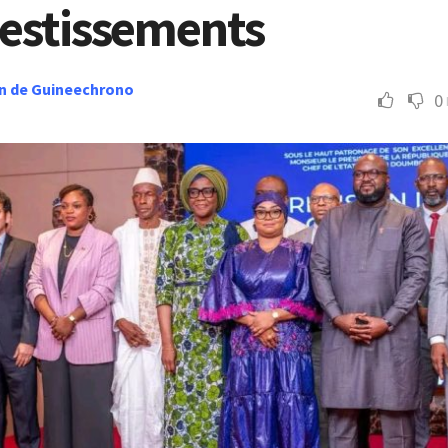
vestissements
n de Guineechrono
0