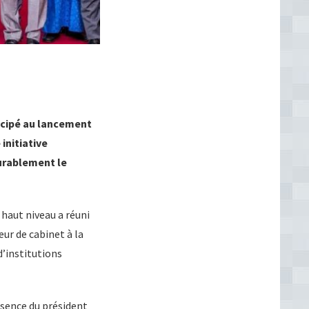
icipé au lancement
 initiative
durablement le
 haut niveau a réuni
ur de cabinet à la
’institutions
bsence du président