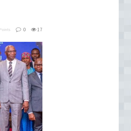
0
17
Points