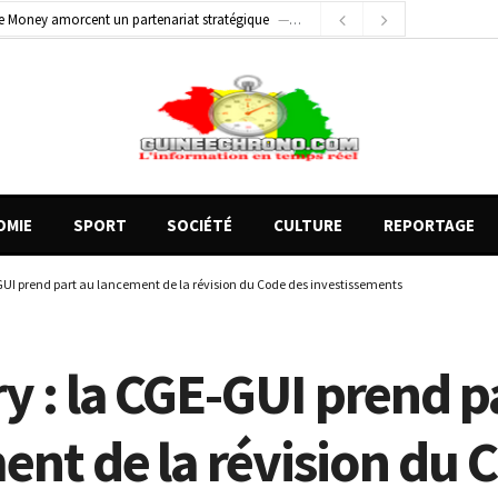
1 jour ago
Conscience nationale : Dr Sékou Koureissy Condé appelle au renforcement des valeurs républicaines
 blessés graves à Kenendé
2 heures ago
OMIE
SPORT
SOCIÉTÉ
CULTURE
REPORTAGE
GUI prend part au lancement de la révision du Code des investissements
y : la CGE-GUI prend p
ent de la révision du 