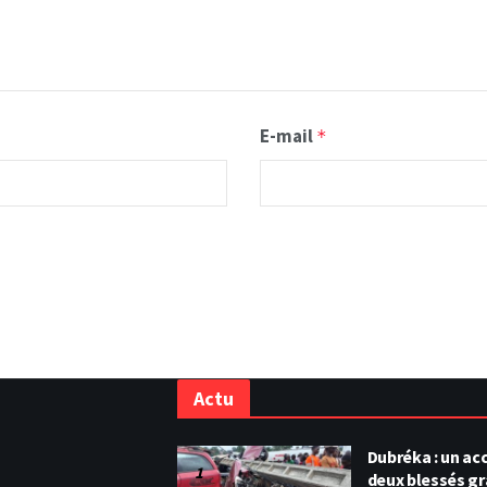
E-mail
*
Actu
Dubréka : un acc
deux blessés g