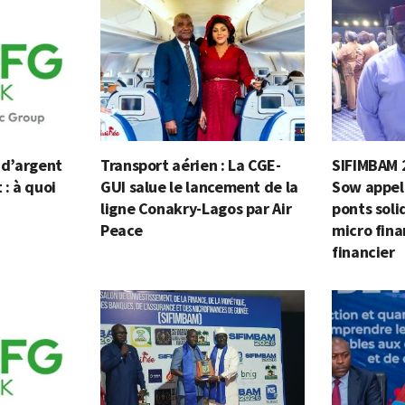
n d’argent
Transport aérien : La CGE-
SIFIMBAM 
 : à quoi
GUI salue le lancement de la
Sow appell
ligne Conakry-Lagos par Air
ponts soli
Peace
micro fina
financier