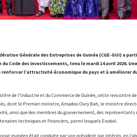
dération Générale des Entreprises de Guinée (CGE-GUI) a part
on du Code des investissements, tenu le mardi 14 avril 2026. Une
à renforcer l’attractivité économique du pays et à améliorer 
stère de l’Industrie et du Commerce de Guinée, cette rencontre de
és, dont le Premier ministre, Amadou Oury Bah, le ministre directe
akité, ainsi que des membres du gouvernement, des représentants d
tenaires techniques et financiers, parmi lesquels Enabel.
onat guinéen était conduite par son président par intérim, en l’a