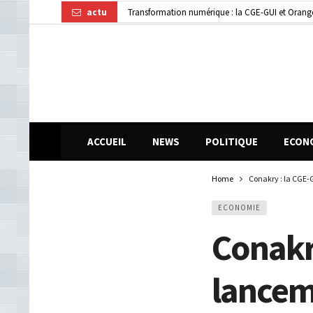
actu
Dubréka : un accident de la circulation fait deux
ACCUEIL
NEWS
POLITIQUE
ECON
Home
Conakry : la CGE-
ECONOMIE
Conakr
lancem