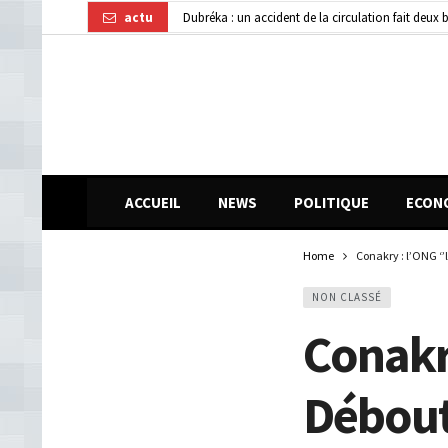
actu
Transformation numérique : la CGE-GUI et Orang
Affaire disparition d’argent à AFG Bank : les re
ACCUEIL
NEWS
POLITIQUE
ECON
Home
Conakry : l’ONG ‘’
NON CLASSÉ
Conakry
Débout 