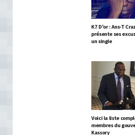
K7 D’or : Ans-T Cra
présente ses excu
un single
Voici la liste comp
membres du gouv
Kassory