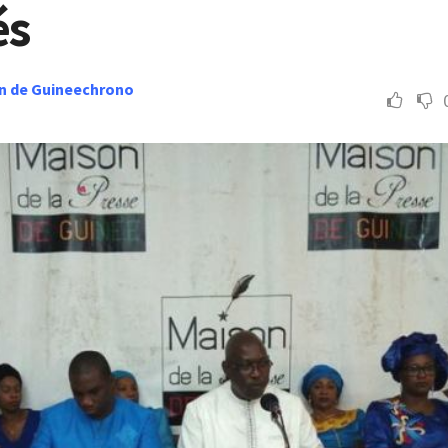
és
n de Guineechrono