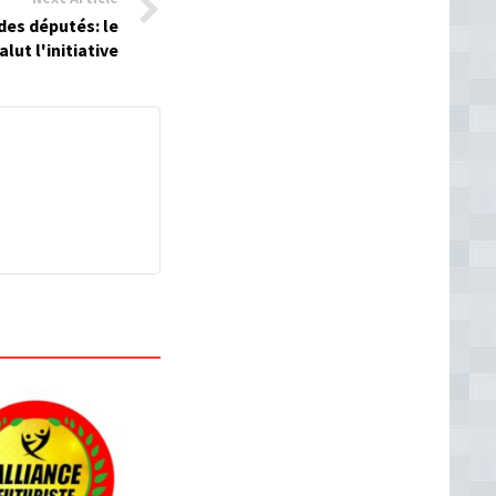
es députés: le
lut l'initiative