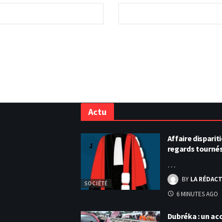
Actu
Affaire disparit
regards tourné
…
BY
LA RÉDAC
SOCIÉTÉ
6 MINUTES AGO
Dubréka : un acc