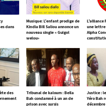
zy
Musique: L’enfant prodige de
L’alliance
ses dans
Kindia Bill Saliou annonce un
une lettre
nouveau single « Guigol
Alpha Cond
welou»
constituti
lète des
Tribunal de kaloum : Bella
Justice : 
ernement
Bah condamné à un an de
Yéro Bah r
prison avec sursis
décembre