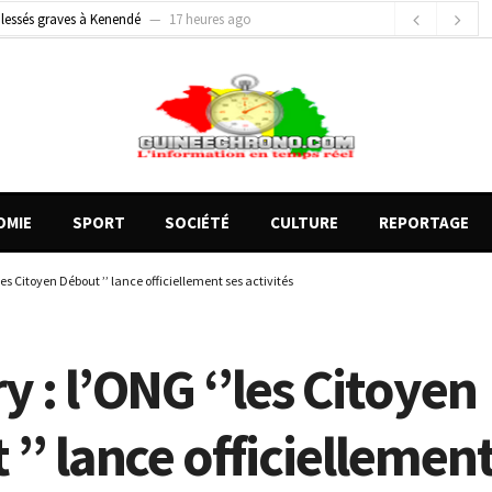
e Money amorcent un partenariat stratégique
2 jours ago
gards tournés vers la justice (par Mohamed lamine KOUROUMA)
6 minutes ago
OMIE
SPORT
SOCIÉTÉ
CULTURE
REPORTAGE
les Citoyen Débout ’’ lance officiellement ses activités
 : l’ONG ‘’les Citoyen
’’ lance officiellement