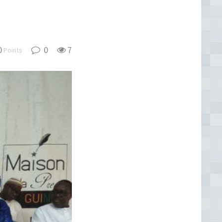
0
0
7
Points