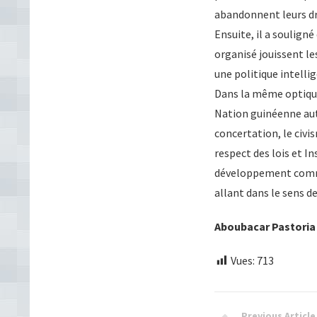
abandonnent leurs dr
Ensuite, il a souligné
organisé jouissent le
une politique intellig
Dans la même optique, 
Nation guinéenne auto
concertation, le civis
respect des lois et I
développement commun
allant dans le sens de
Aboubacar Pastori
Vues:
713
Previous Article