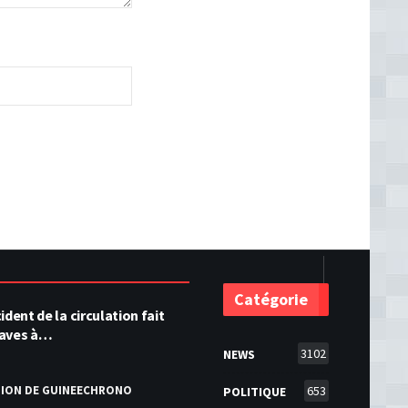
Catégorie
ident de la circulation fait
raves à…
3102
NEWS
TION DE GUINEECHRONO
653
POLITIQUE