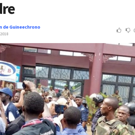
dre
n de Guineechrono
 2018