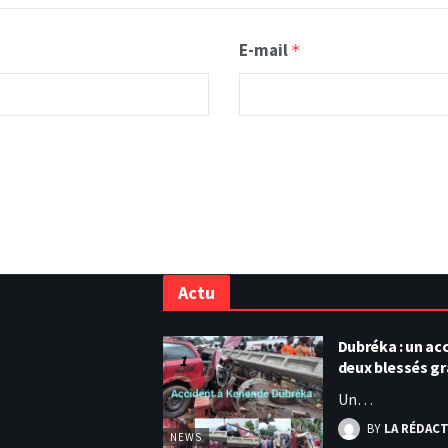
E-mail
*
Actu
Dubréka : un acc
deux blessés g
Un…
BY
LA RÉDAC
NEWS