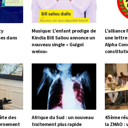
zy
Musique: L’enfant prodige de
L’alliance
ses dans
Kindia Bill Saliou annonce un
une lettre
nouveau single « Guigol
Alpha Cond
welou»
constituti
lète des
Afrique du Sud : un nouveau
45ème réu
ernement
traitement plus rapide
la ZMAO : 