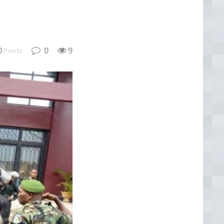
0
0
9
Points