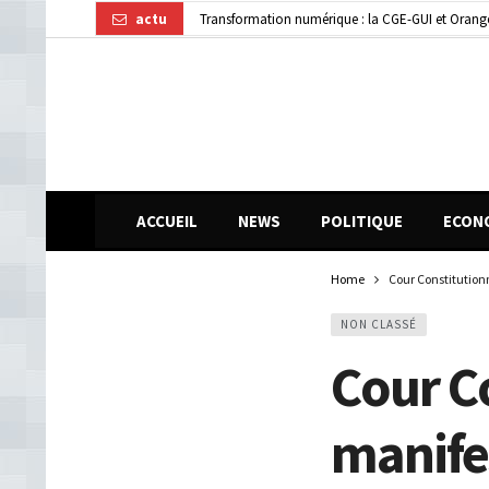
actu
Transformation numérique : la CGE-GUI et Orang
Dubréka : un accident de la circulation fait deux
ACCUEIL
NEWS
POLITIQUE
ECON
Home
Cour Constitutionn
NON CLASSÉ
Cour Co
manifes