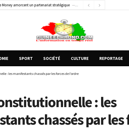
e Money amorcent un partenariat stratégique
1 jour ago
1 jour ago
Conscience nationale : Dr Sékou Koureissy Condé appelle au renforcement des valeurs républicaines
 blessés graves à Kenendé
6 heures ago
OMIE
SPORT
SOCIÉTÉ
CULTURE
REPORTAGE
elle : les manifestants chassés par les forces de l’ordre
nstitutionnelle : les
tants chassés par les 