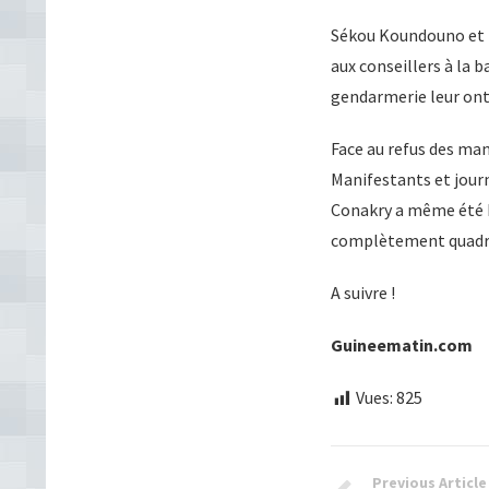
Sékou Koundouno et pl
aux conseillers à la b
gendarmerie leur ont 
Face au refus des ma
Manifestants et journ
Conakry a même été bl
complètement quadri
A suivre !
Guineematin.com
Vues:
825
Previous Article