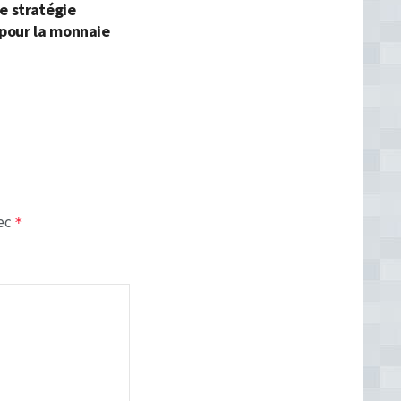
e stratégie
our la monnaie
vec
*