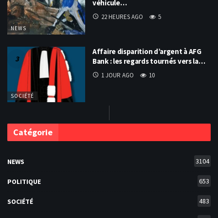
véhicule…
22 HEURES AGO
5
NEWS
Affaire disparition d’argent à AFG
Bank : les regards tournés vers la…
1 JOUR AGO
10
SOCIÉTÉ
Catégorie
3104
NEWS
653
POLITIQUE
483
SOCIÉTÉ