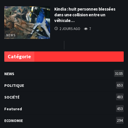
Kindia : huit personnes blessées
dans une collision entre un
véhicule…
2 JOURS AGO
7
NEWS
Catégorie
3105
NEWS
653
POLITIQUE
483
SOCIÉTÉ
453
Featured
294
ECONOMIE