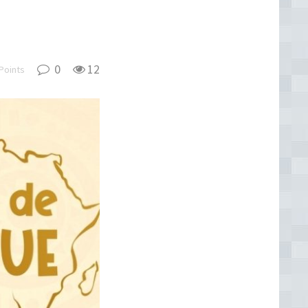
0
12
Points