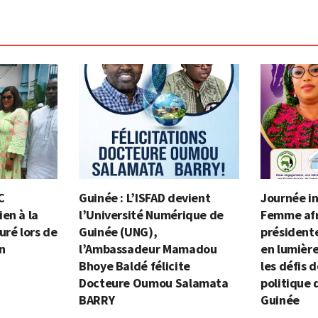
C
Guinée : L’ISFAD devient
Journée in
en à la
l’Université Numérique de
Femme afri
uré lors de
Guinée (UNG),
président
on
l’Ambassadeur Mamadou
en lumière
Bhoye Baldé félicite
les défis d
Docteure Oumou Salamata
politique
BARRY
Guinée