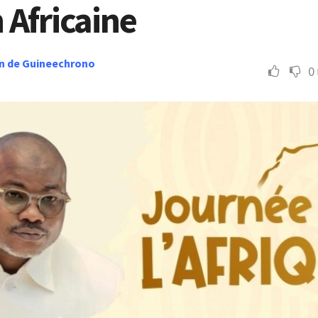
 Africaine
n de Guineechrono
0