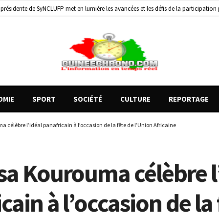
de motos présentés, 12 engins saisis par les Services spéciaux
2 jours ago
58 minutes ago
OMIE
SPORT
SOCIÉTÉ
CULTURE
REPORTAGE
célèbre l’idéal panafricain à l’occasion de la fête de l’Union Africaine
sa Kourouma célèbre l
cain à l’occasion de la 