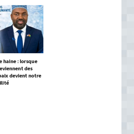
e haine : lorsque
deviennent des
paix devient notre
lité