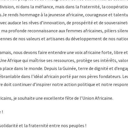
division, ni dans la méfiance, mais dans la fraternité, la coopérati
.Je rends hommage à la jeunesse africaine, courageuse et talentue
 avec audace les rêves d’innovation, de prospérité et de souveraine
ma profonde reconnaissance aux femmes africaines, piliers silenc
diennes de nos valeurs et artisanes du développement de nos natio
jamais, nous devons faire entendre une voix africaine forte, libre e
Une Afrique qui maîtrise ses ressources, protège ses intérêts, valor
 place dans le monde. Depuis la Guinée, terre de dignité et d’eng
nébranlable dans l’idéal africain porté par nos pères fondateurs. Le
re doit continuer d’inspirer notre action politique et notre respons
icains, je souhaite une excellente fête de l’Union Africaine.
 !
 solidarité et la fraternité entre nos peuples !