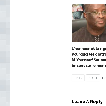
L’honneur et la rig
Pourquoi les diatr
M. Youssouf Souma
brisent sur le mur 
PREV
NEXT
1
of
Leave A Reply