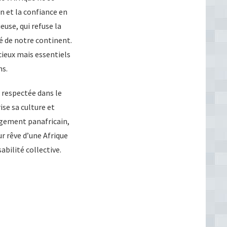
on et la confiance en
use, qui refuse la
té de notre continent.
ieux mais essentiels
ns.
t respectée dans le
ise sa culture et
agement panafricain,
ur rêve d’une Afrique
abilité collective.