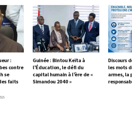
ueur :
Guinée : Bintou Keïta à
Discours d
ibes contre
l’Éducation, le défi du
les mots 
h se
capital humain à l’ère de «
armes, la 
des faits
Simandou 2040 »
responsabi
515