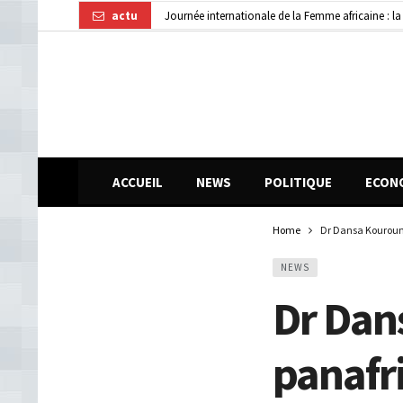
actu
Guinée : 11 présumés membres d’un réseau de vol 
AGEROUTE : AVIS D’APPEL D’OFFRE NATIONAL
ACCUEIL
NEWS
POLITIQUE
ECON
Home
Dr Dansa Kourouma 
NEWS
Dr Dan
panafri