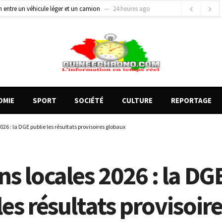
on entre un véhicule léger et un camion
24 heures ago
gards tournés vers la justice (par Mohamed lamine KOUROUMA)
1 jour ago
de motos présentés, 12 engins saisis par les Services spéciaux
18 heures ago
OMIE
SPORT
SOCIÉTÉ
CULTURE
REPORTAGE
026 : la DGE publie les résultats provisoires globaux
ns locales 2026 : la DG
les résultats provisoir