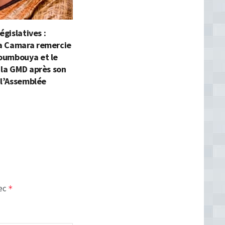
égislatives :
 Camara remercie
umbouya et le
 la GMD après son
 l’Assemblée
vec
*