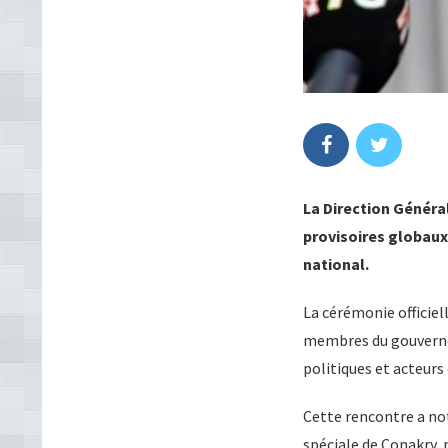
La Direction Général
provisoires globaux 
national.
La cérémonie officiell
membres du gouverne
politiques et acteurs d
Cette rencontre a no
spéciale de Conakry,