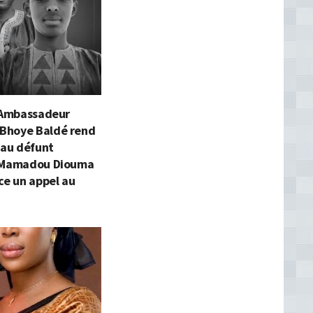
l’Ambassadeur
Bhoye Baldé rend
au défunt
 Mamadou Diouma
ce un appel au