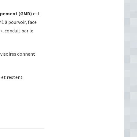
oppement (GMD)
est
41 à pourvoir, face
», conduit par le
ovisoires donnent
 et restent