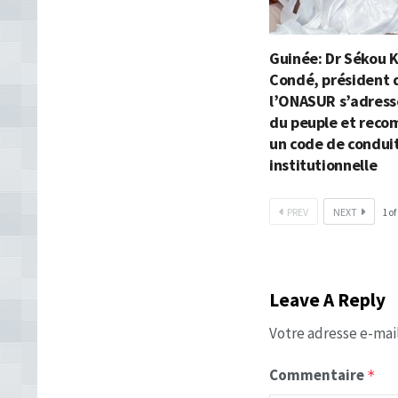
Guinée: Dr Sékou 
Condé, président 
l’ONASUR s’adress
du peuple et rec
un code de condui
institutionnelle
PREV
NEXT
1
of
Leave A Reply
Votre adresse e-mail
Commentaire
*