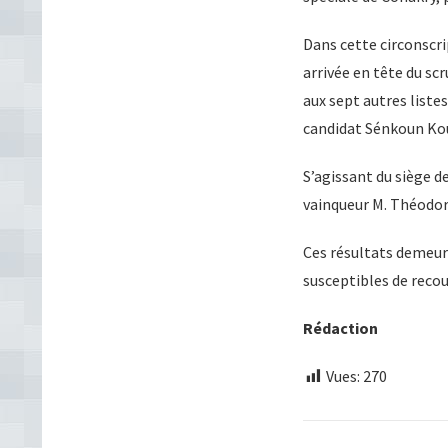
Dans cette circonscr
arrivée en tête du scr
aux sept autres liste
candidat Sénkoun Kou
S’agissant du siège 
vainqueur M. Théodore
Ces résultats demeur
susceptibles de recou
Rédaction
Vues:
270