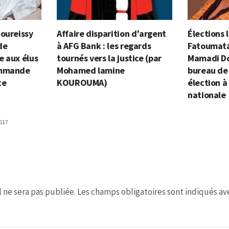
Koureissy
Affaire disparition d’argent
Élections l
de
à AFG Bank : les regards
Fatoumata
e aux élus
tournés vers la justice (par
Mamadi Do
ommande
Mohamed lamine
bureau de
te
KOUROUMA)
élection à
nationale
117
 ne sera pas publiée.
Les champs obligatoires sont indiqués a