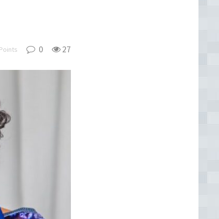
0
27
Points