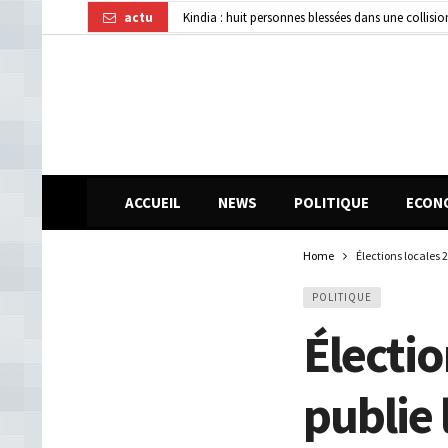
actu
Kindia : huit personnes blessées dans une collisi
Affaire disparition d’argent à AFG Bank : les re
Guinée : 11 présumés membres d’un réseau de vol 
ACCUEIL
NEWS
POLITIQUE
ECON
Home
Élections locales 2
POLITIQUE
Électio
publie 