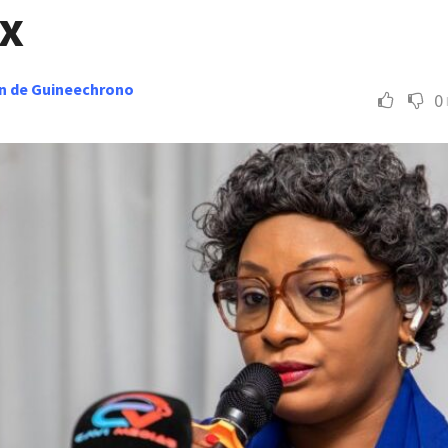
x
n de Guineechrono
0