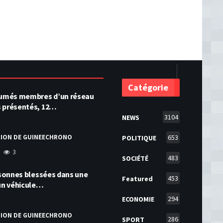
Catégorie
ésumés membres d’un réseau
s présentés, 12…
3104
NEWS
TION DE GUINEECHRONO
653
POLITIQUE
3
483
SOCIÉTÉ
ersonnes blessées dans une
453
Featured
 un véhicule…
294
ECONOMIE
TION DE GUINEECHRONO
286
SPORT