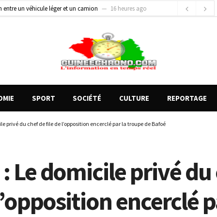
on entre un véhicule léger et un camion
16 heures ago
gards tournés vers la justice (par Mohamed lamine KOUROUMA)
19 heures ago
de motos présentés, 12 engins saisis par les Services spéciaux
10 heures ago
OMIE
SPORT
SOCIÉTÉ
CULTURE
REPORTAGE
e privé du chef de file de l’opposition encerclé par la troupe de Bafoé
: Le domicile privé du
 l’opposition encerclé p