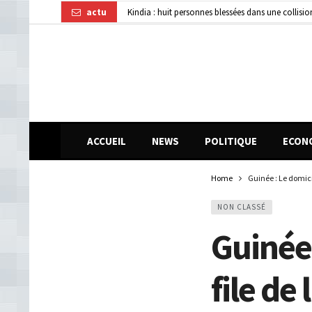
actu
Kindia : huit personnes blessées dans une collisi
Affaire disparition d’argent à AFG Bank : les re
Guinée : 11 présumés membres d’un réseau de vol 
ACCUEIL
NEWS
POLITIQUE
ECON
Home
Guinée : Le domicil
NON CLASSÉ
Guinée 
file de