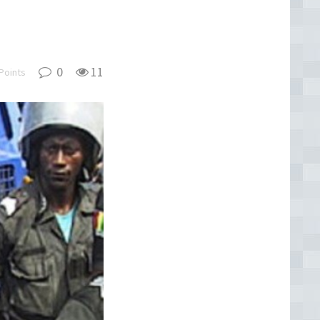
0
11
Points