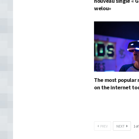
nouveau single « G
welou»
The most popular 
on the internet t
PREV
NEXT
1
of