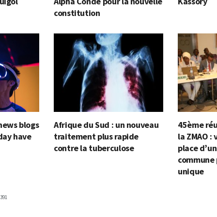
uigol
Alpha Conde pour la nouvelle
Kassory
constitution
news blogs
Afrique du Sud : un nouveau
45ème réu
oday have
traitement plus rapide
la ZMAO : 
contre la tuberculose
place d’un
commune p
unique
391