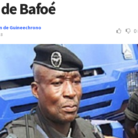
 de Bafoé
n de Guineechrono
0
18