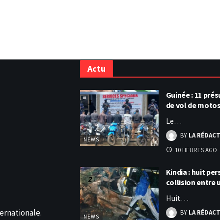
Actu
Guinée : 11 pr
de vol de moto
Le…
BY
LA RÉDAC
NEWS
10 HEURES AGO
Kindia : huit p
collision entre
Huit…
ernationale.
BY
LA RÉDAC
NEWS