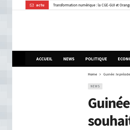
actu
Transformation numérique : la CGE-GUI et Orang
Dubréka : un accident de la circulation fait deux
ACCUEIL
NEWS
POLITIQUE
ECON
Home
Guinée : le prési
NEWS
Guinée 
souhai