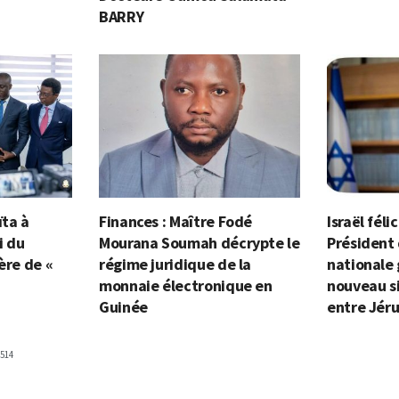
BARRY
ïta à
Finances : Maître Fodé
Israël féli
i du
Mourana Soumah décrypte le
Président
ère de «
régime juridique de la
nationale 
monnaie électronique en
nouveau si
Guinée
entre Jér
514