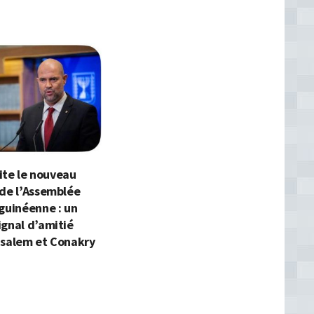
cite le nouveau
 de l’Assemblée
guinéenne : un
gnal d’amitié
usalem et Conakry