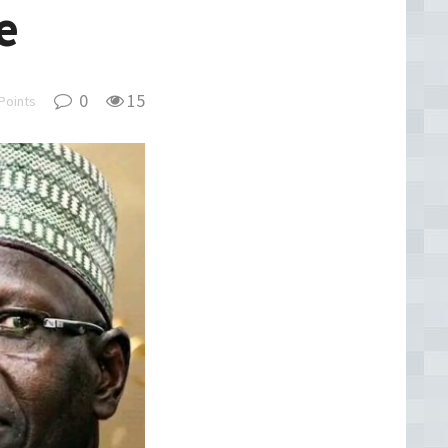
e
0
15
Points