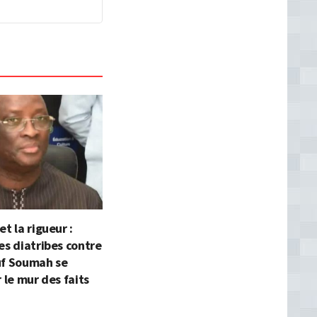
t la rigueur :
es diatribes contre
uf Soumah se
r le mur des faits