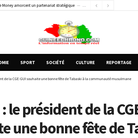
e Money amorcent un partenariat stratégique
2 jours ago
2 jours ago
Conscience nationale : Dr Sékou Koureissy Condé appelle au renforcement des valeurs républicaines
 blessés graves à Kenendé
11 heures ago
OMIE
SPORT
SOCIÉTÉ
CULTURE
REPORTAGE
dent de la CGE-GUI souhaite une bonne fête de Tabaski à la communauté musulmane
: le président de la C
te une bonne fête de T