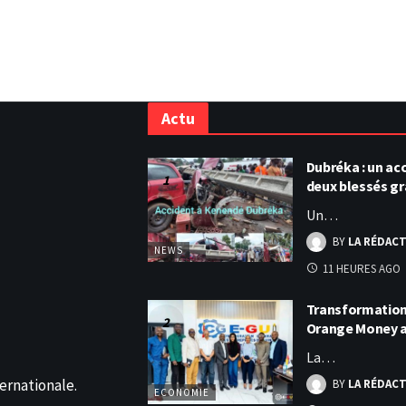
Actu
Dubréka : un acc
deux blessés g
Un…
BY
LA RÉDAC
NEWS
11 HEURES AGO
Transformation 
Orange Money 
La…
ernationale.
BY
LA RÉDAC
ECONOMIE