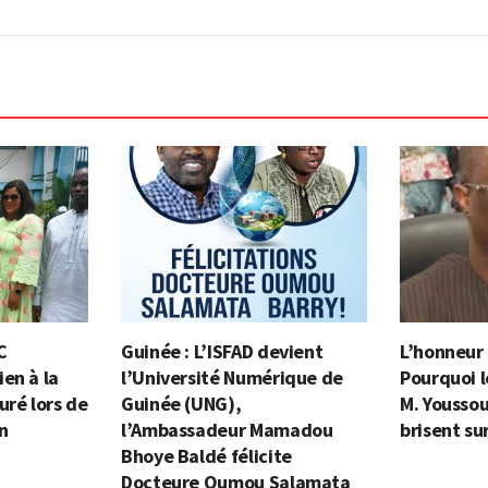
C
Guinée : L’ISFAD devient
L’honneur e
en à la
l’Université Numérique de
Pourquoi l
uré lors de
Guinée (UNG),
M. Yousso
on
l’Ambassadeur Mamadou
brisent su
Bhoye Baldé félicite
Docteure Oumou Salamata