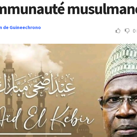
communauté musulman
n de Guineechrono
0