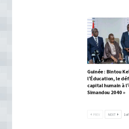
Guinée : Bintou Ke
l’Éducation, le déf
capital humain à l’
Simandou 2040 »
PREV
NEXT
1
of