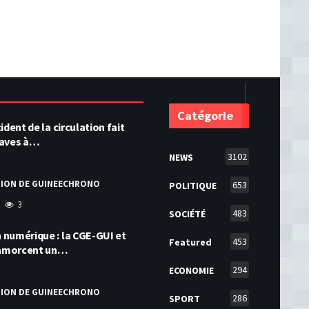
Catégorie
ident de la circulation fait
raves à…
3102
NEWS
TION DE GUINEECHRONO
653
POLITIQUE
3
483
SOCIÉTÉ
numérique : la CGE-GUI et
453
Featured
amorcent un…
294
ECONOMIE
TION DE GUINEECHRONO
286
SPORT