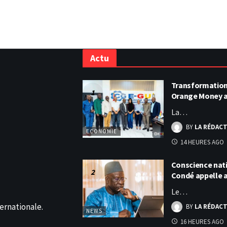
Actu
Transformation 
Orange Money 
La…
BY
LA RÉDAC
ECONOMIE
14 HEURES AGO
Conscience nati
Condé appelle
Le…
ernationale.
BY
LA RÉDAC
NEWS
16 HEURES AGO