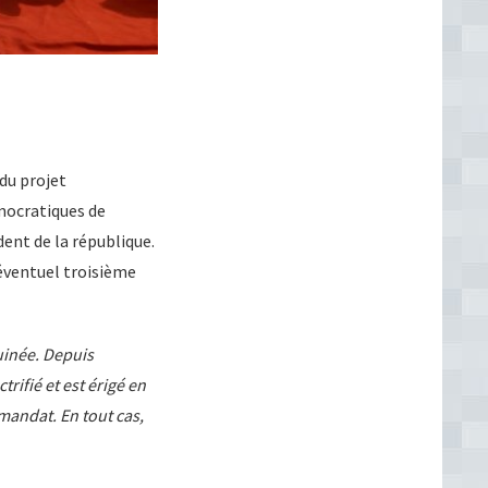
du projet
émocratiques de
dent de la république.
éventuel troisième
uinée. Depuis
trifié et est érigé en
andat. En tout cas,