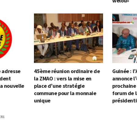
welou»
e adresse
45ème réunion ordinaire de
Guinée : l’
ident
la ZMAO : vers la mise en
annonce l’
a nouvelle
place d’une stratégie
prochaine
commune pour la monnaie
forum de l
unique
présidenti
391