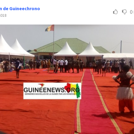
n de Guineechrono
0
2018