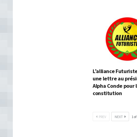
L’alliance Futurist
une lettre au prés
Alpha Conde pour l
constitution
PREV
NEXT
1
of