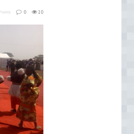
0
10
Points