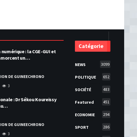
Catégorie
numérique : la CGE-GUI et
amorcent un…
3099
NEWS
TION DE GUINEECHRONO
652
POLITIQUE
3
483
SOCIÉTÉ
onale : Dr Sékou Koureissy
451
Featured
 au…
294
ECONOMIE
TION DE GUINEECHRONO
286
SPORT
3