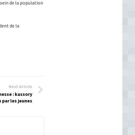
 sein de la population
dent de la
Next Article
nesse : kassory
 par les jeunes