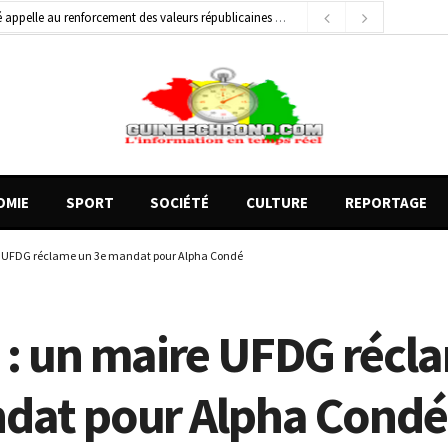
 appelle au renforcement des valeurs républicaines
16 heures ago
général de brigade
2 jours ago
e Money amorcent un partenariat stratégique
14 heures ago
OMIE
SPORT
SOCIÉTÉ
CULTURE
REPORTAGE
e UFDG réclame un 3e mandat pour Alpha Condé
 : un maire UFDG récl
dat pour Alpha Condé