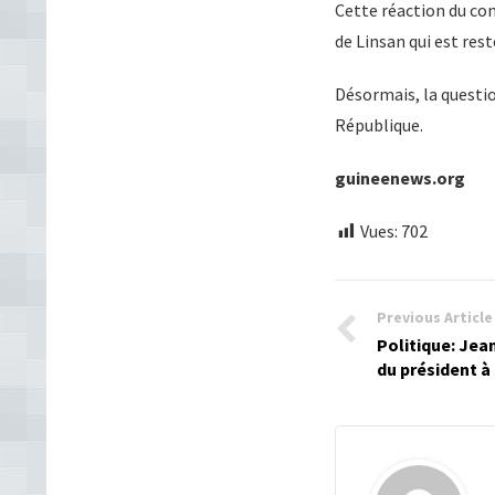
Cette réaction du con
de Linsan qui est rest
Désormais, la questio
République.
guineenews.org
Vues:
702
Previous Article
Politique: Jea
du président à