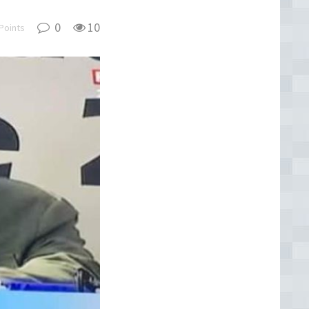
0
10
Points