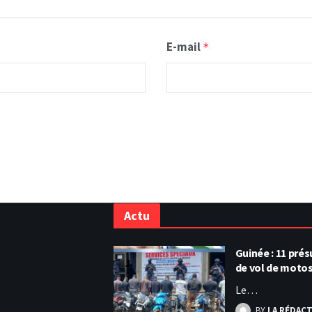
E-mail
*
Actu
Guinée : 11 pr
de vol de moto
Le…
BY
LA RÉDAC