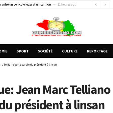
on entre un véhicule léger et un camion
11 heures ago
gards tournés vers la justice (par Mohamed lamine KOUROUMA)
13 heures ago
de motos présentés, 12 engins saisis par les Services spéciaux
4 heures ago
OMIE
SPORT
SOCIÉTÉ
CULTURE
REPORTAGE
rc Telliano porte parole du président à linsan
ue: Jean Marc Telliano
du président à linsan