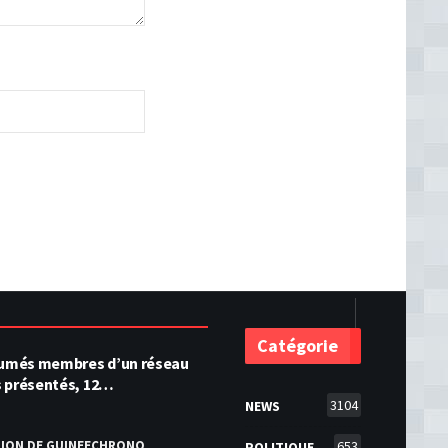
Catégorie
ésumés membres d’un réseau
s présentés, 12…
3104
NEWS
TION DE GUINEECHRONO
653
POLITIQUE