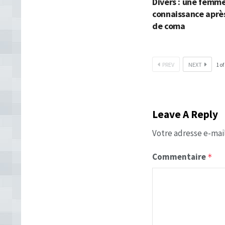
Divers : une femm
connaissance aprè
de coma
PREV
NEXT
1
of
Leave A Reply
Votre adresse e-mail
Commentaire
*