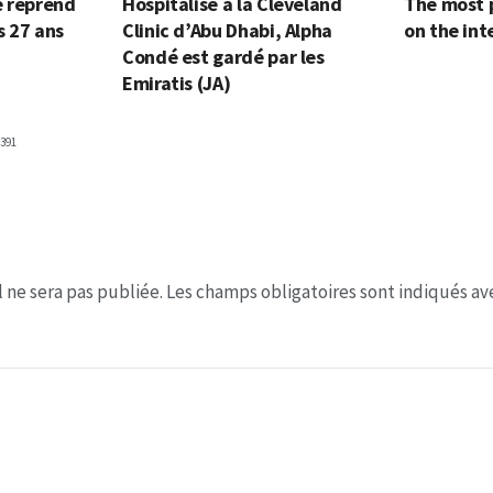
e reprend
Hospitalisé à la Cleveland
The most 
s 27 ans
Clinic d’Abu Dhabi, Alpha
on the int
Condé est gardé par les
Emiratis (JA)
391
 ne sera pas publiée.
Les champs obligatoires sont indiqués a