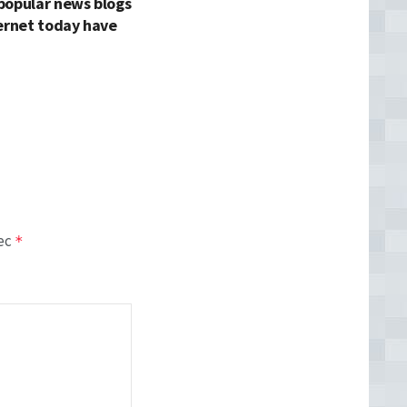
popular news blogs
ernet today have
vec
*