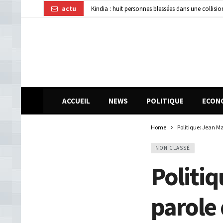
actu
Kindia : huit personnes blessées dans une collisi
Affaire disparition d’argent à AFG Bank : les re
Guinée : 11 présumés membres d’un réseau de vol 
ACCUEIL
NEWS
POLITIQUE
ECON
Home
Politique: Jean Ma
NON CLASSÉ
Politiq
parole 