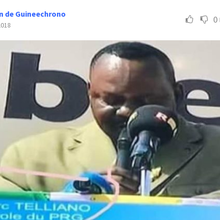
n de Guineechrono
0
2018