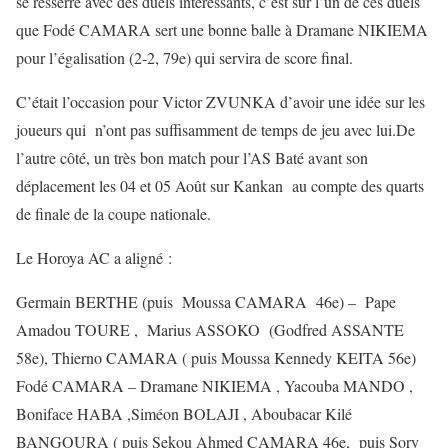
se resserre avec des duels intéressants, c’est sur l’un de ces duels
que Fodé CAMARA sert une bonne balle à Dramane NIKIEMA
pour l’égalisation (2-2, 79e) qui servira de score final.
C’était l’occasion pour Victor ZVUNKA d’avoir une idée sur les
joueurs qui n’ont pas suffisamment de temps de jeu avec lui.De
l’autre côté, un très bon match pour l’AS Baté avant son
déplacement les 04 et 05 Août sur Kankan au compte des quarts
de finale de la coupe nationale.
Le Horoya AC a aligné :
Germain BERTHE (puis Moussa CAMARA 46e) – Pape
Amadou TOURE , Marius ASSOKO (Godfred ASSANTE
58e), Thierno CAMARA ( puis Moussa Kennedy KEITA 56e)
Fodé CAMARA – Dramane NIKIEMA , Yacouba MANDO ,
Boniface HABA ,Siméon BOLAJI , Aboubacar Kilé
BANGOURA ( puis Sekou Ahmed CAMARA 46e, puis Sory