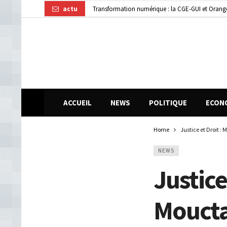
actu
Transformation numérique : la CGE-GUI et Orang
Dubréka : un accident de la circulation fait deux
ACCUEIL
NEWS
POLITIQUE
ECON
Home
Justice et Droit :
NEWS
Justic
Moucta