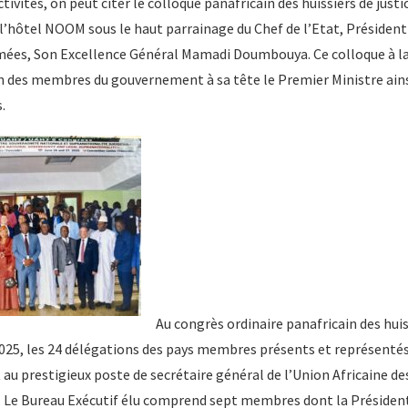
ctivités, on peut citer le colloque panafricain des huissiers de justi
’hôtel NOOM sous le haut parrainage du Chef de l’Etat, Président 
ées, Son Excellence Général Mamadi Doumbouya. Ce colloque à la p
n des membres du gouvernement à sa tête le Premier Ministre ains
.
Au congrès ordinaire panafricain des huiss
 2025, les 24 délégations des pays membres présents et représentés
 au prestigieux poste de secrétaire général de l’Union Africaine des
res. Le Bureau Exécutif élu comprend sept membres dont la Préside