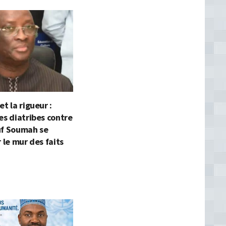
t la rigueur :
es diatribes contre
uf Soumah se
r le mur des faits