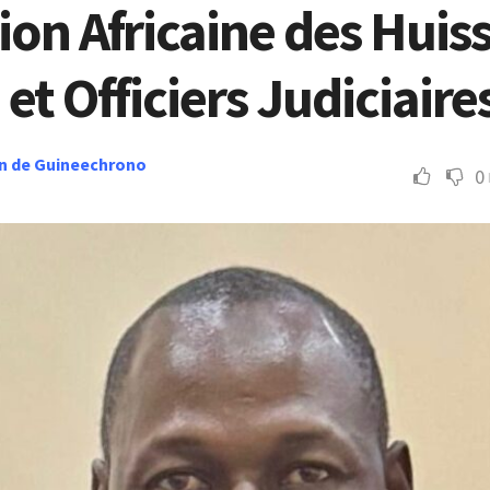
ion Africaine des Huiss
 et Officiers Judiciaire
n de Guineechrono
0