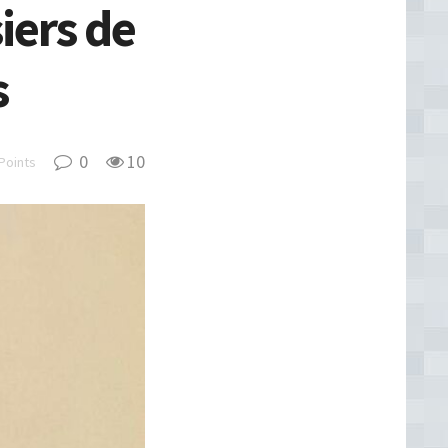
iers de
s
0
10
Points