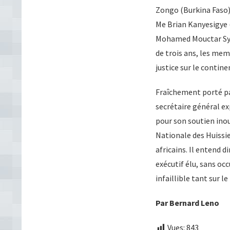
Zongo (Burkina Faso) 
Me Brian Kanyesigye
Mohamed Mouctar Syll
de trois ans, les mem
justice sur le contin
Fraîchement porté pa
secrétaire général e
pour son soutien inou
Nationale des Huissie
africains. Il entend d
exécutif élu, sans oc
infaillible tant sur 
Par Bernard Leno
Vues:
843