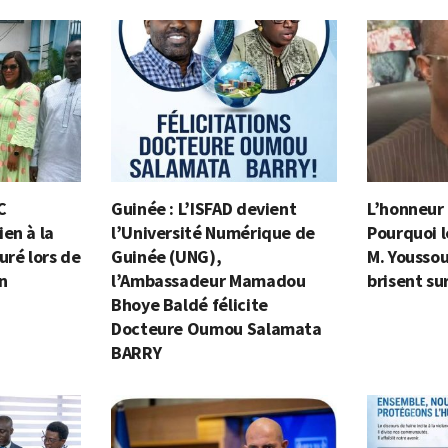
C
Guinée : L’ISFAD devient
L’honneur e
en à la
l’Université Numérique de
Pourquoi l
uré lors de
Guinée (UNG),
M. Yousso
on
l’Ambassadeur Mamadou
brisent su
Bhoye Baldé félicite
Docteure Oumou Salamata
BARRY