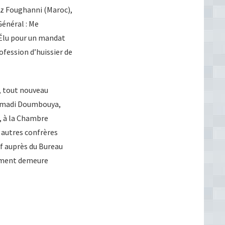
iz Foughanni (Maroc),
énéral : Me
 Élu pour un mandat
ofession d’huissier de
, tout nouveau
 Mamadi Doumbouya,
, à la Chambre
 autres confrères
tif auprès du Bureau
gement demeure