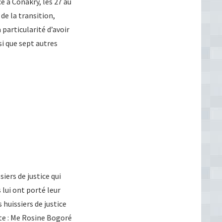
ce à Conakry, les 27 au
de la transition,
articularité d’avoir
i que sept autres
iers de justice qui
 lui ont porté leur
 huissiers de justice
nte : Me Rosine Bogoré