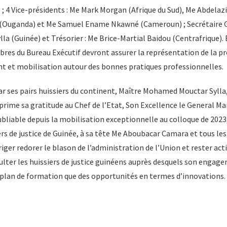
; 4 Vice-présidents : Me Mark Morgan (Afrique du Sud), Me Abdelaz
 (Ouganda) et Me Samuel Ename Nkawné (Cameroun) ; Secrétaire G
a (Guinée) et Trésorier : Me Brice-Martial Baidou (Centrafrique).
bres du Bureau Exécutif devront assurer la représentation de la pr
ent et mobilisation autour des bonnes pratiques professionnelles.
r ses pairs huissiers du continent, Maître Mohamed Mouctar Sylla
xprime sa gratitude au Chef de l’Etat, Son Excellence le General
bliable depuis la mobilisation exceptionnelle au colloque de 2023
rs de justice de Guinée, à sa tête Me Aboubacar Camara et tous les
iriger redorer le blason de l’administration de l’Union et rester ac
culter les huissiers de justice guinéens auprès desquels son enga
le plan de formation que des opportunités en termes d’innovations.