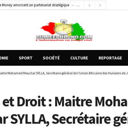
e Money amorcent un partenariat stratégique
2 jours ago
2 jours ago
Conscience nationale : Dr Sékou Koureissy Condé appelle au renforcement des valeurs républicaines
 blessés graves à Kenendé
11 heures ago
OMIE
SPORT
SOCIÉTÉ
CULTURE
REPORTAGE
 Maitre Mohamed Mouctar SYLLA, Secrétaire général de l’Union Africaine des Huissiers de Ju
e et Droit : Maitre Mo
r SYLLA, Secrétaire gé