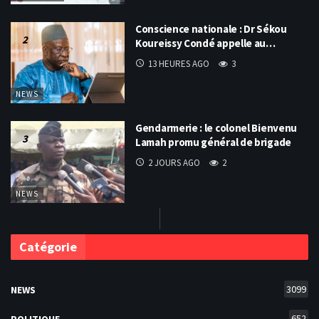
Conscience nationale : Dr Sékou
Koureissy Condé appelle au…
13 HEURES AGO
3
NEWS
Gendarmerie : le colonel Bienvenu
Lamah promu général de brigade
2 JOURS AGO
2
NEWS
Catégorie
3099
NEWS
652
POLITIQUE