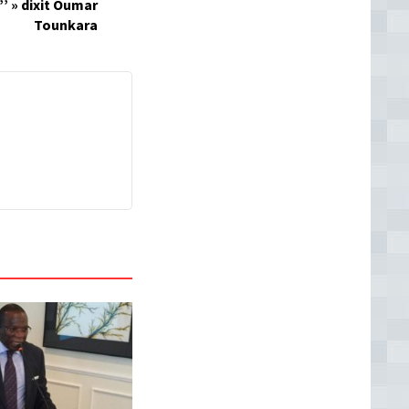
’’ » dixit Oumar
Tounkara