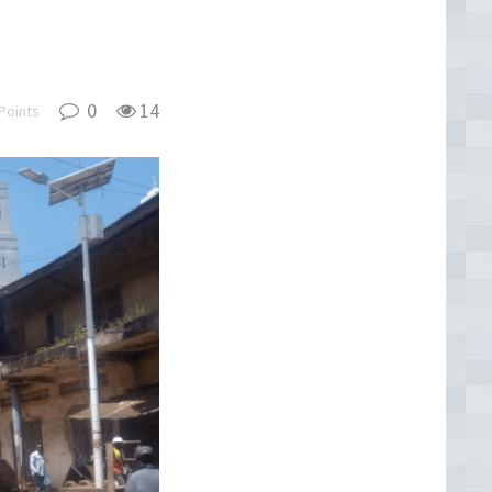
0
14
Points