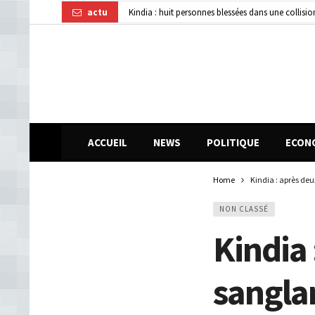
actu
Kindia : huit personnes blessées dans une collisi
Affaire disparition d’argent à AFG Bank : les re
Guinée : 11 présumés membres d’un réseau de vol 
ACCUEIL
NEWS
POLITIQUE
ECON
Home
Kindia : après deu
NON CLASSÉ
Kindia 
sangla