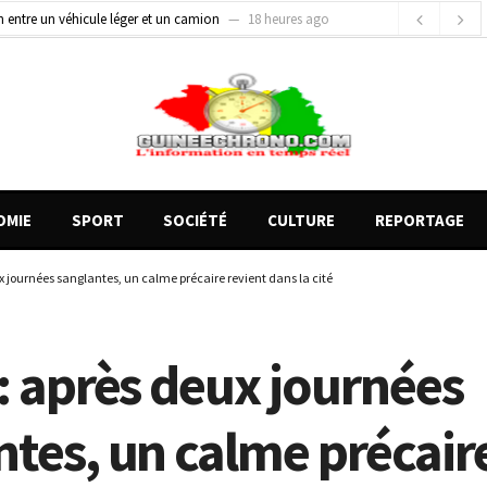
on entre un véhicule léger et un camion
18 heures ago
gards tournés vers la justice (par Mohamed lamine KOUROUMA)
20 heures ago
de motos présentés, 12 engins saisis par les Services spéciaux
11 heures ago
OMIE
SPORT
SOCIÉTÉ
CULTURE
REPORTAGE
x journées sanglantes, un calme précaire revient dans la cité
: après deux journées
ntes, un calme précair