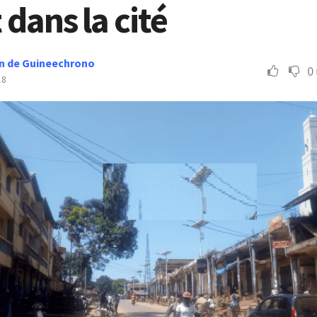
 dans la cité
n de Guineechrono
0
18