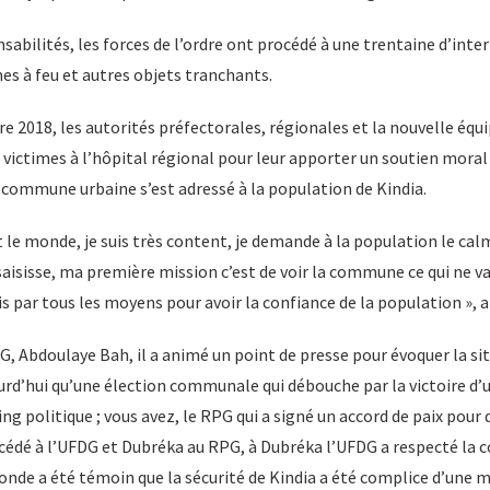
nsabilités, les forces de l’ordre ont procédé à une trentaine d’inte
es à feu et autres objets tranchants.
re 2018, les autorités préfectorales, régionales et la nouvelle é
 victimes à l’hôpital régional pour leur apporter un soutien moral e
 commune urbaine s’est adressé à la population de Kindia.
t le monde, je suis très content, je demande à la population le calm
aisisse, ma première mission c’est de voir la commune ce qui ne va 
s par tous les moyens pour avoir la confiance de la population », a-
DG, Abdoulaye Bah, il a animé un point de presse pour évoquer la sit
rd’hui qu’une élection communale qui débouche par la victoire d’u
g politique ; vous avez, le RPG qui a signé un accord de paix pour q
oncédé à l’UFDG et Dubréka au RPG, à Dubréka l’UFDG a respecté la c
 monde a été témoin que la sécurité de Kindia a été complice d’une 