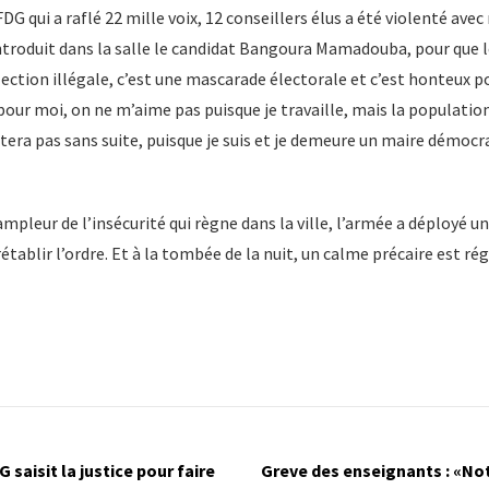
FDG qui a raflé 22 mille voix, 12 conseillers élus a été violenté avec
introduit dans la salle le candidat Bangoura Mamadouba, pour que 
ection illégale, c’est une mascarade électorale et c’est honteux pou
ur moi, on ne m’aime pas puisque je travaille, mais la population
stera pas sans suite, puisque je suis et je demeure un maire démocra
l’ampleur de l’insécurité qui règne dans la ville, l’armée a déployé
 rétablir l’ordre. Et à la tombée de la nuit, un calme précaire est rég
G saisit la justice pour faire
Greve des enseignants : «Not