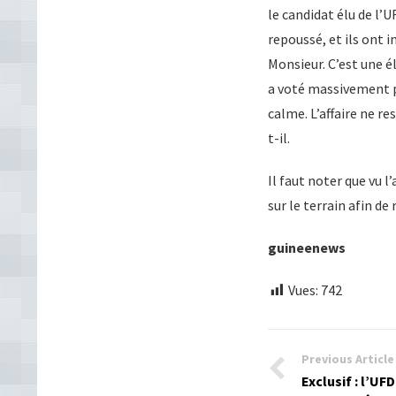
le candidat élu de l’U
repoussé, et ils ont 
Monsieur. C’est une él
a voté massivement po
calme. L’affaire ne re
t-il.
Il faut noter que vu 
sur le terrain afin de
guineenews
Vues:
742
Previous Article
Exclusif : l’UFD