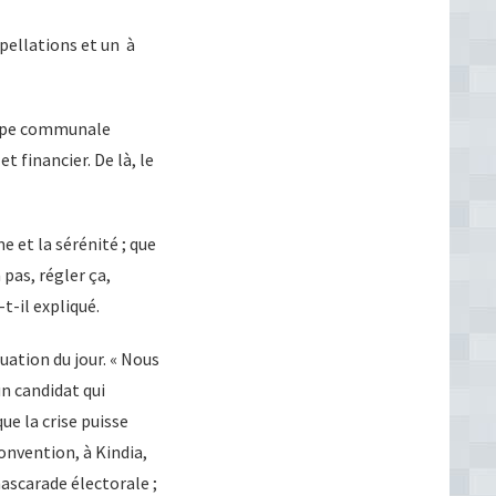
rpellations et un à
quipe communale
t financier. De là, le
e et la sérénité ; que
pas, régler ça,
t-il expliqué.
uation du jour. « Nous
n candidat qui
ue la crise puisse
onvention, à Kindia,
mascarade électorale ;