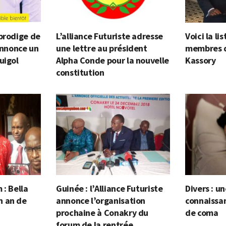
prodige de
L’alliance Futuriste adresse
Voici la l
 annonce un
une lettre au président
membres 
uigol
Alpha Conde pour la nouvelle
Kassory
constitution
 : Bella
Guinée : l’Alliance Futuriste
Divers : 
n an de
annonce l’organisation
connaissa
prochaine à Conakry du
de coma
forum de la rentrée