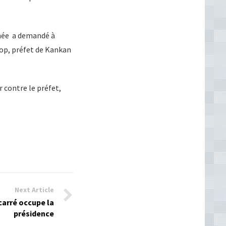
inée a demandé à
iop, préfet de Kankan
 contre le préfet,
Next Article
carré occupe la
présidence