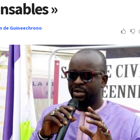
nsables »
n de Guineechrono