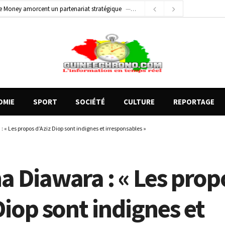
e Money amorcent un partenariat stratégique
1 jour ago
1 jour ago
Conscience nationale : Dr Sékou Koureissy Condé appelle au renforcement des valeurs républicaines
 blessés graves à Kenendé
4 heures ago
OMIE
SPORT
SOCIÉTÉ
CULTURE
REPORTAGE
« Les propos d’Aziz Diop sont indignes et irresponsables »
a Diawara : « Les prop
Diop sont indignes et