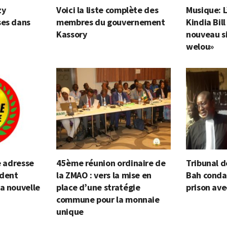
zy
Voici la liste complète des
Musique: L
ses dans
membres du gouvernement
Kindia Bil
Kassory
nouveau si
welou»
e adresse
45ème réunion ordinaire de
Tribunal d
ident
la ZMAO : vers la mise en
Bah conda
a nouvelle
place d’une stratégie
prison ave
commune pour la monnaie
unique