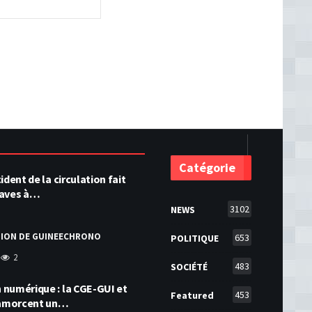
Catégorie
ident de la circulation fait
raves à…
3102
NEWS
TION DE GUINEECHRONO
653
POLITIQUE
2
483
SOCIÉTÉ
numérique : la CGE-GUI et
453
Featured
amorcent un…