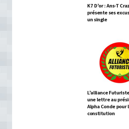
K7 D’or : Ans-T Cra
présente ses excu
un single
L’alliance Futurist
une lettre au prés
Alpha Conde pour l
constitution