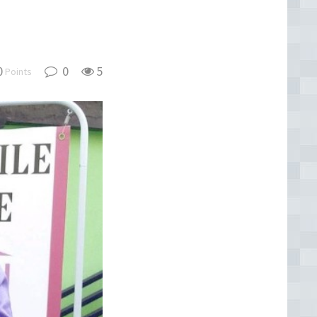
0
0
5
Points