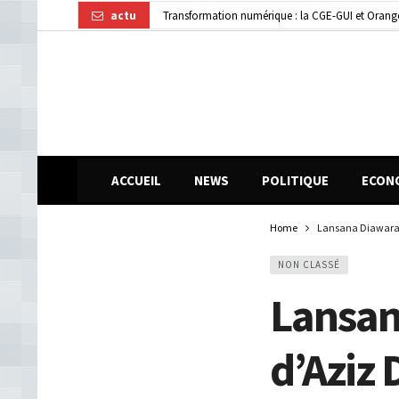
actu
Transformation numérique : la CGE-GUI et Orang
Dubréka : un accident de la circulation fait deux
ACCUEIL
NEWS
POLITIQUE
ECON
Home
Lansana Diawara : 
NON CLASSÉ
Lansan
d’Aziz 