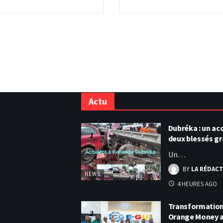
Actu
Dubréka : un acc
deux blessés g
Un…
BY
LA RÉDAC
NEWS
4 HEURES AGO
Transformation 
Orange Money 