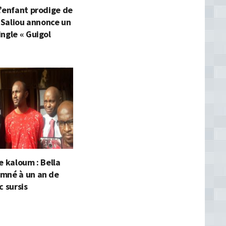
’enfant prodige de
l Saliou annonce un
ngle « Guigol
e kaloum : Bella
mné à un an de
c sursis