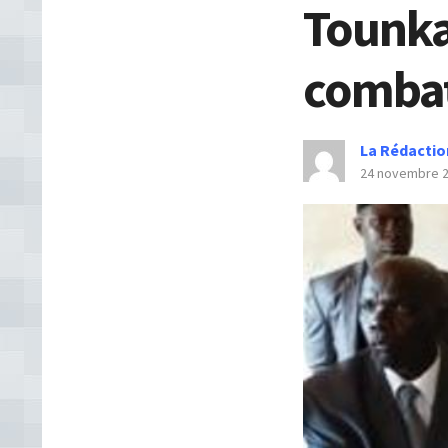
Tounkar
comba
La Rédactio
24 novembre 