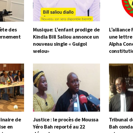
lète des
Musique: L’enfant prodige de
L’alliance
ernement
Kindia Bill Saliou annonce un
une lettre
nouveau single « Guigol
Alpha Cond
welou»
constituti
inaire de
Justice : le procès de Moussa
Tribunal d
ise en
Yéro Bah reporté au 22
Bah conda