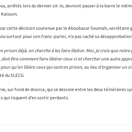
eux, arrêtés lors du dernier sit-in, devront passer à la barre le mêm
e Kaloum.
par cette décision soutenue par le Aboubacar Soumah, secrétaire 
u surtout pour son franc-parler, n’a pas caché sa désapprobation
n prison déjà, on cherche à les faire libérer. Moi, je crois que notr
 doit être comment faire libérer ceux-ci et chercher une autre appro
pour qu’on libère ceux qui sont en prison, au lieu d’organiser un si
té du SLECG.
ie, sur fond de divorce, qui se dessine entre les deux téméraires sy
s qui risquent d’en sortir perdants.