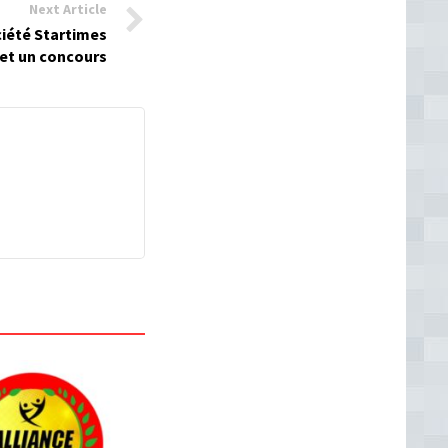
Next Article
ociété Startimes
et un concours