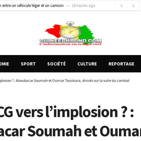
on entre un véhicule léger et un camion
16 heures ago
gards tournés vers la justice (par Mohamed lamine KOUROUMA)
19 heures ago
de motos présentés, 12 engins saisis par les Services spéciaux
10 heures ago
OMIE
SPORT
SOCIÉTÉ
CULTURE
REPORTAGE
mplosion ? : Aboubacar Soumah et Oumar Tounkara, divisés sur la suite du combat
G vers l’implosion ? :
acar Soumah et Ouma