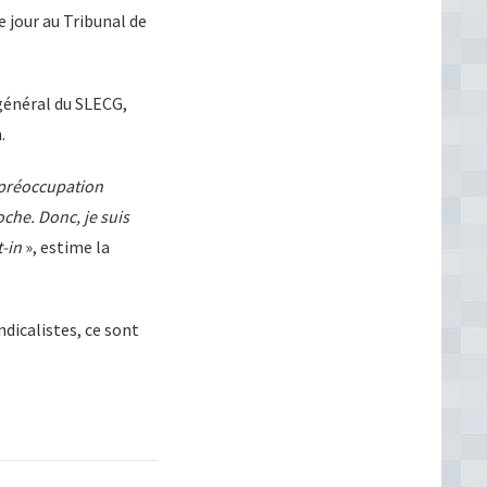
e jour au Tribunal de
général du SLECG,
.
e préoccupation
che. Donc, je suis
t-in
», estime la
ndicalistes, ce sont