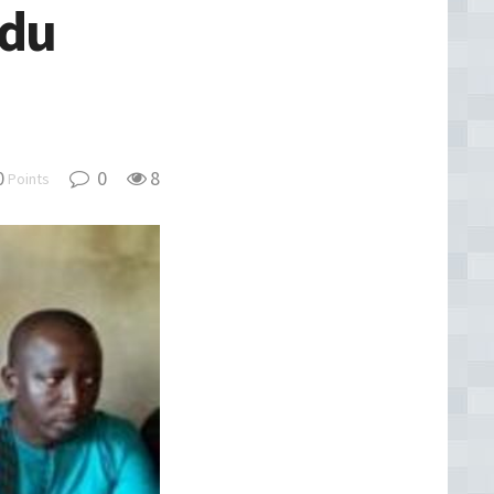
 du
0
0
8
Points