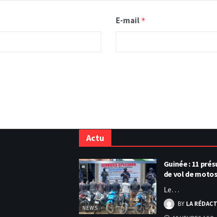
E-mail
*
Actu
Guinée : 11 pr
de vol de moto
Le…
BY
LA RÉDAC
NEWS