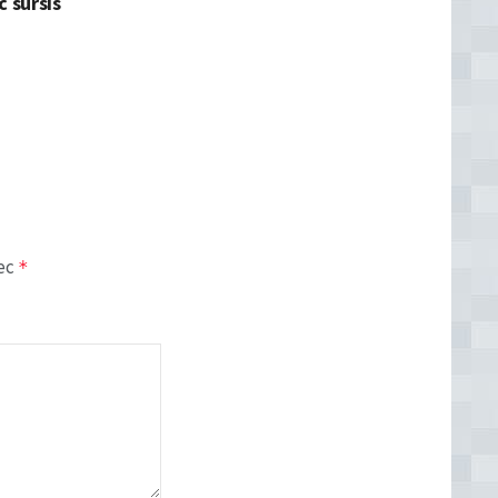
c sursis
vec
*