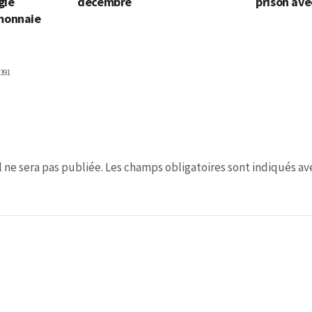
gie
décembre
prison ave
monnaie
391
 ne sera pas publiée.
Les champs obligatoires sont indiqués a