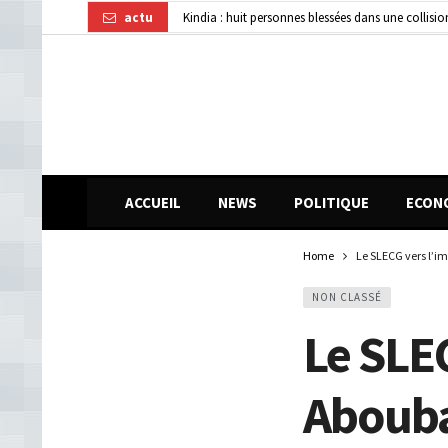
actu
Kindia : huit personnes blessées dans une collisi
Affaire disparition d’argent à AFG Bank : les re
Guinée : 11 présumés membres d’un réseau de vol 
ACCUEIL
NEWS
POLITIQUE
ECON
Home
Le SLECG vers l’i
NON CLASSÉ
Le SLEC
Aboub