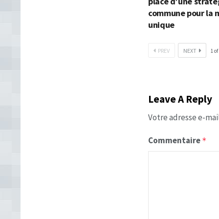
place d’une straté
commune pour la 
unique
PREV
NEXT
1
of
Leave A Reply
Votre adresse e-mail
Commentaire
*