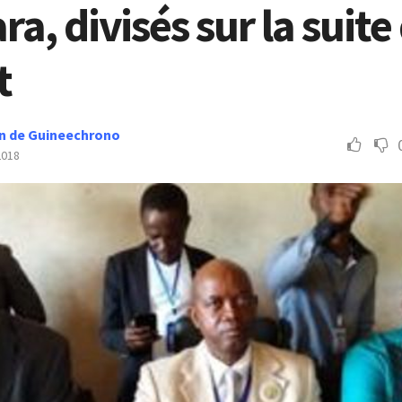
a, divisés sur la suite
t
n de Guineechrono
2018