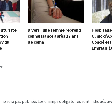
 Futuriste
Divers : une femme reprend
Hospitalis
tion
connaissance après 27 ans
Clinic d’A
ry du
de coma
Condé est 
e
Emiratis (
391
 ne sera pas publiée.
Les champs obligatoires sont indiqués a