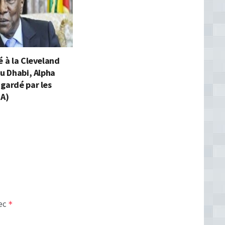
é à la Cleveland
bu Dhabi, Alpha
gardé par les
JA)
vec
*