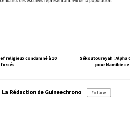
escendants des esclaves représentant 5% de la population.
hef religieux condamné à 10
Sékoutoureyah : Alpha 
 forcés
pour Namibie ce
La Rédaction de Guineechrono
Follow