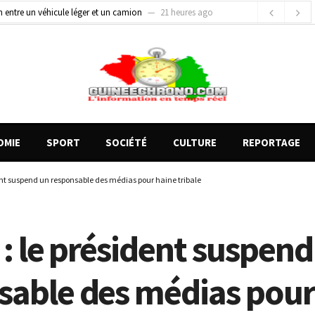
on entre un véhicule léger et un camion
21 heures ago
gards tournés vers la justice (par Mohamed lamine KOUROUMA)
24 heures ago
de motos présentés, 12 engins saisis par les Services spéciaux
15 heures ago
OMIE
SPORT
SOCIÉTÉ
CULTURE
REPORTAGE
dent suspend un responsable des médias pour haine tribale
 : le président suspend
sable des médias pour