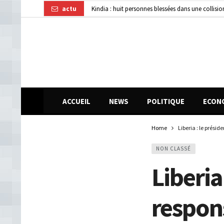
actu
Kindia : huit personnes blessées dans une collisi
Affaire disparition d’argent à AFG Bank : les re
Guinée : 11 présumés membres d’un réseau de vol 
ACCUEIL
NEWS
POLITIQUE
ECON
Home
Liberia : le prési
NON CLASSÉ
Liberia
respon