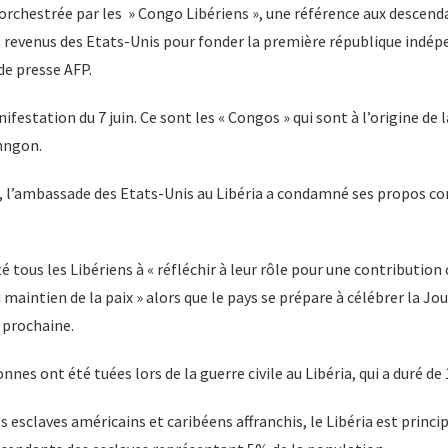
é orchestrée par les » Congo Libériens », une référence aux descend
t revenus des Etats-Unis pour fonder la première république indép
de presse AFP.
anifestation du 7 juin. Ce sont les « Congos » qui sont à l’origine de
ahngon.
, l’ambassade des Etats-Unis au Libéria a condamné ses propos 
 tous les Libériens à « réfléchir à leur rôle pour une contribution
aintien de la paix » alors que le pays se prépare à célébrer la Jou
 prochaine.
nes ont été tuées lors de la guerre civile au Libéria, qui a duré de 
s esclaves américains et caribéens affranchis, le Libéria est princ