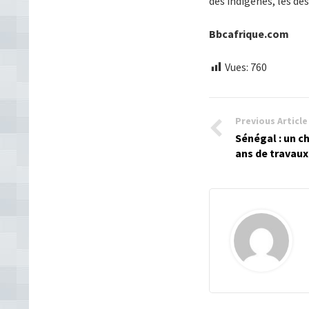
des indigènes, les d
Bbcafrique.com
Vues:
760
Previous Article
Sénégal : un c
ans de travaux