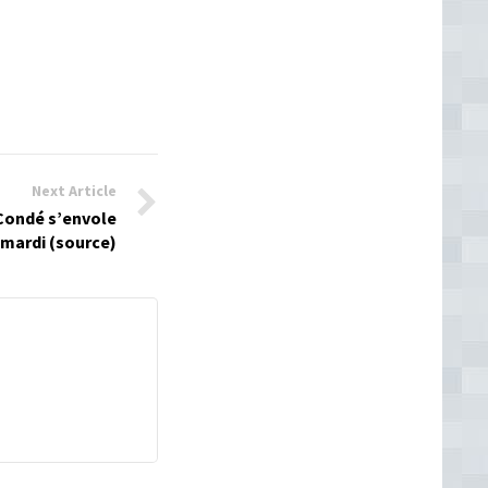
Next Article
Condé s’envole
 mardi (source)