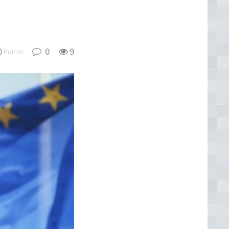
0
0
9
Points