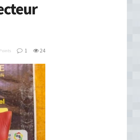
ecteur
1
24
Points