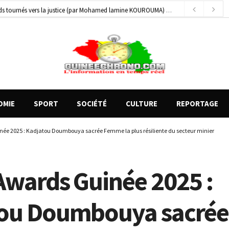
gards tournés vers la justice (par Mohamed lamine KOUROUMA)
16 heures ago
de motos présentés, 12 engins saisis par les Services spéciaux
8 heures ago
OMIE
SPORT
SOCIÉTÉ
CULTURE
REPORTAGE
ée 2025 : Kadjatou Doumbouya sacrée Femme la plus résiliente du secteur minier
Awards Guinée 2025 :
ou Doumbouya sacrée