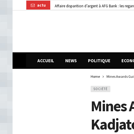
actu
Affaire disparition d’argent à AFG Bank : les re
Guinée : 11 présumés membres d’un réseau de vol 
ACCUEIL
NEWS
POLITIQUE
ECON
Home
Mines Awards Guin
SOCIÉTÉ
Mines 
Kadjat