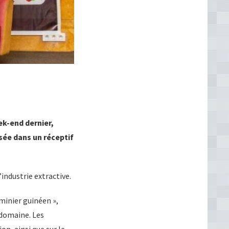
k-end dernier,
sée dans un réceptif
industrie extractive.
minier guinéen »,
 domaine. Les