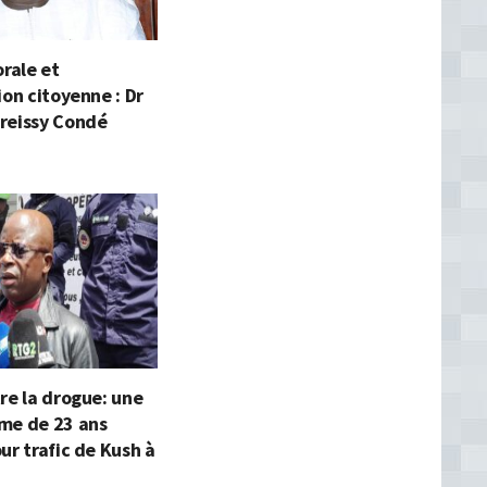
orale et
ion citoyenne : Dr
reissy Condé
re la drogue: une
me de 23 ans
ur trafic de Kush à