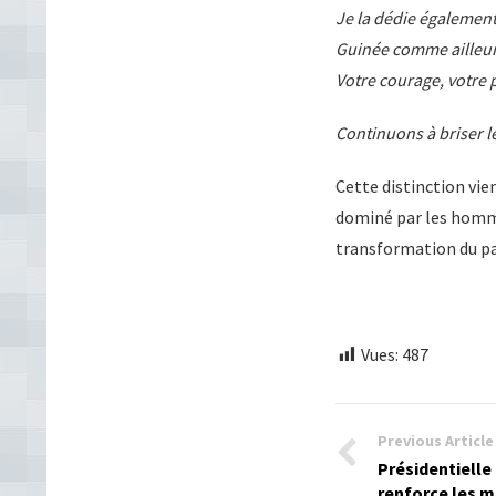
Je la dédie également
Guinée comme ailleur
Votre courage, votre p
Continuons à briser le
Cette distinction vi
dominé par les homme
transformation du pa
Vues:
487
Previous Article
Présidentielle
renforce les 