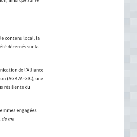
n, ainsi que sur le
le contenu local, la
été décernés sur la
ication de l’Alliance
tion (AGB2A-GIC), une
s résiliente du
es femmes engagées
, de ma