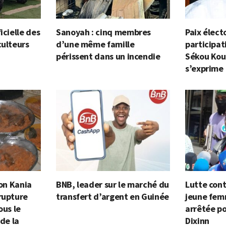
icielle des
Sanoyah : cinq membres
Paix élect
culteurs
d’une même famille
participat
périssent dans un incendie
Sékou Kou
s’exprime
ion Kania
BNB, leader sur le marché du
Lutte cont
rupture
transfert d’argent en Guinée
jeune fem
ous le
arrêtée po
 de la
Dixinn