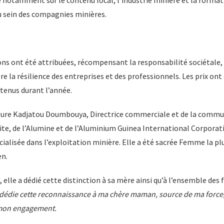
 notamment sur le contenu local, l’industrie minière et la formatio
u sein des compagnies minières.
ions ont été attribuées, récompensant la responsabilité sociétale, 
 la résilience des entreprises et des professionnels. Les prix ont 
tenus durant l’année.
igure Kadjatou Doumbouya, Directrice commerciale et de la commun
ite, de l’Alumine et de l’Aluminium Guinea International Corpora
cialisée dans l’exploitation minière. Elle a été sacrée Femme la plu
en.
 elle a dédié cette distinction à sa mère ainsi qu’à l’ensemble d
 dédie cette reconnaissance à ma chère maman, source de ma force
 mon engagement.