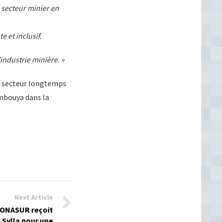
 secteur minier en
e et inclusif.
’industrie minière. »
un secteur longtemps
mbouya dans la
Next Article
l’ONASUR reçoit
 Sylla pour une