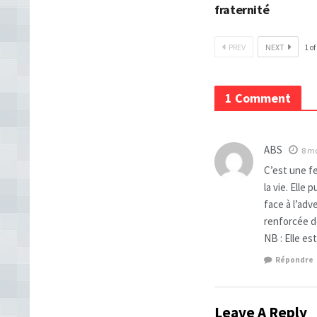
fraternité
PREV
NEXT
1
of
1 Comment
ABS
8 mo
C’est une f
la vie. Elle
face à l’adv
renforcée de
NB : Elle e
Répondre
Leave A Reply