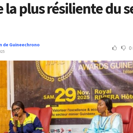
a plus résiliente du s
n de Guineechrono
0
025