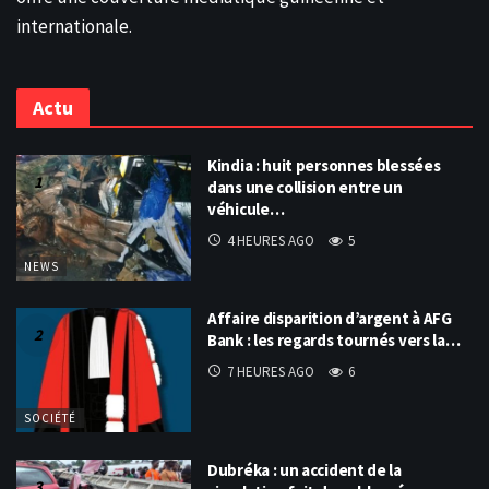
internationale.
Actu
Kindia : huit personnes blessées
dans une collision entre un
véhicule…
4 HEURES AGO
5
NEWS
Affaire disparition d’argent à AFG
Bank : les regards tournés vers la…
7 HEURES AGO
6
SOCIÉTÉ
Dubréka : un accident de la