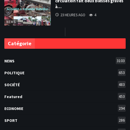
circulation fait deux blessés graves
à…
23 HEURES AGO
4
NEWS
Catégorie
3103
NEWS
653
POLITIQUE
483
SOCIÉTÉ
453
Featured
294
ECONOMIE
286
SPORT