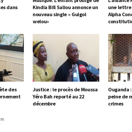
zy
Musique: L’enfant prodige de
L’alliance
ses dans
Kindia Bill Saliou annonce un
une lettre
nouveau single « Guigol
Alpha Cond
welou»
constituti
lète des
Justice : le procès de Moussa
Ouganda : 
ernement
Yéro Bah reporté au 22
peine de m
décembre
crimes
391