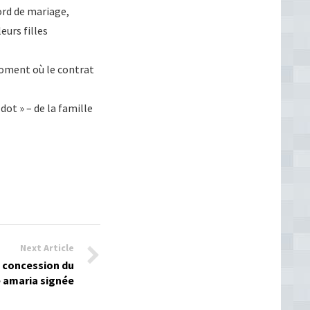
ord de mariage,
eurs filles
 moment où le contrat
 dot » – de la famille
Next Article
e concession du
 amaria signée