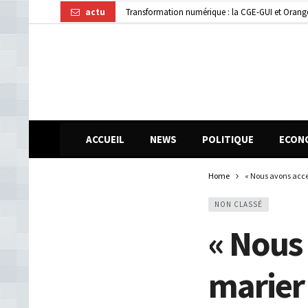
actu
Dubréka : un accident de la circulation fait deux
ACCUEIL
NEWS
POLITIQUE
ECON
Home
« Nous avons accep
NON CLASSÉ
« Nous
marier 