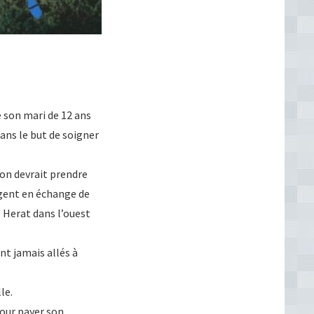
e son mari de 12 ans
dans le but de soigner
’on devrait prendre
rgent en échange de
e Herat dans l’ouest
nt jamais allés à
le.
pour payer son