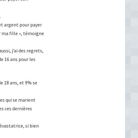
.
cet argent pour payer
r ma fille », témoigne
ussi, j’ai des regrets,
de 16 ans pour les
e 18 ans, et 9% se
lles qui se marient
s ces dernières
vastatrice, si bien