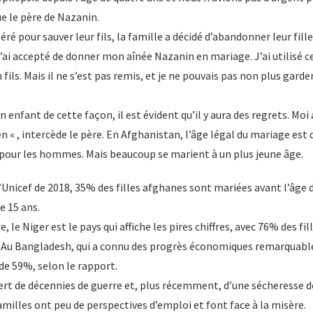
ue le père de Nazanin.
ré pour sauver leur fils, la famille a décidé d’abandonner leur fille
t j’ai accepté de donner mon aînée Nazanin en mariage. J’ai utilisé 
ils. Mais il ne s’est pas remis, et je ne pouvais pas non plus garde
n enfant de cette façon, il est évident qu’il y aura des regrets. Moi a
en « , intercède le père. En Afghanistan, l’âge légal du mariage est 
pour les hommes. Mais beaucoup se marient à un plus jeune âge.
’Unicef de 2018, 35% des filles afghanes sont mariées avant l’âge d
e 15 ans.
, le Niger est le pays qui affiche les pires chiffres, avec 76% des fi
s. Au Bangladesh, qui a connu des progrès économiques remarquable
 de 59%, selon le rapport.
ert de décennies de guerre et, plus récemment, d’une sécheresse dé
illes ont peu de perspectives d’emploi et font face à la misère.