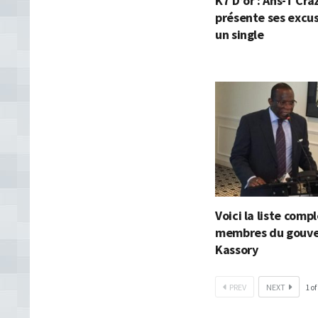
K7 D’or : Ans-T Cra
présente ses excu
un single
Voici la liste comp
membres du gouv
Kassory
PREV
NEXT
1
of