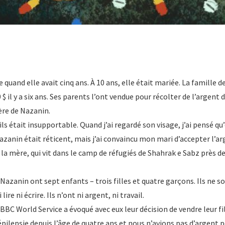
 quand elle avait cinq ans. À 10 ans, elle était mariée. La famille d
 $ il y a six ans. Ses parents l’ont vendue pour récolter de l’argent 
rère de Nazanin.
ls était insupportable. Quand j’ai regardé son visage, j’ai pensé qu
Nazanin était réticent, mais j’ai convaincu mon mari d’accepter l’a
e la mère, qui vit dans le camp de réfugiés de Shahrak e Sabz près d
Nazanin ont sept enfants – trois filles et quatre garçons. Ils ne so
lire ni écrire. Ils n’ont ni argent, ni travail.
BBC World Service a évoqué avec eux leur décision de vendre leur fil
’épilepsie depuis l’âge de quatre ans et nous n’avions pas d’argent 