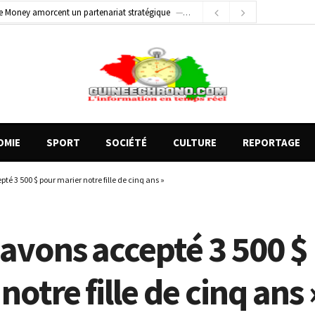
1 jour ago
Conscience nationale : Dr Sékou Koureissy Condé appelle au renforcement des valeurs républicaines
 blessés graves à Kenendé
1 heure ago
OMIE
SPORT
SOCIÉTÉ
CULTURE
REPORTAGE
té 3 500 $ pour marier notre fille de cinq ans »
 avons accepté 3 500 $
notre fille de cinq ans 