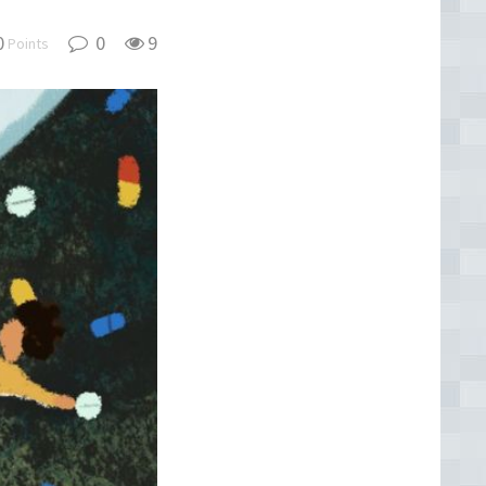
0
0
9
Points