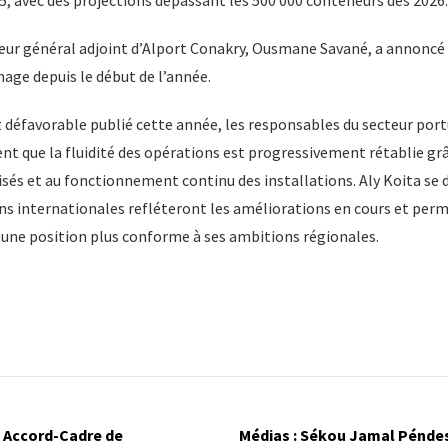
5, avec des projections dépassant les 500 000 conteneurs dès 2026.
cteur général adjoint d’Alport Conakry, Ousmane Savané, a annoncé
nage depuis le début de l’année.
 défavorable publié cette année, les responsables du secteur port
ment que la fluidité des opérations est progressivement rétablie gr
sés et au fonctionnement continu des installations. Aly Koita se d
ns internationales refléteront les améliorations en cours et per
 une position plus conforme à ses ambitions régionales.
n Accord-Cadre de
Médias : Sékou Jamal Péndes