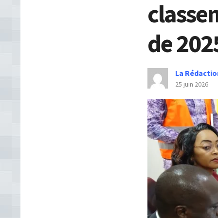
classe
de 202
La Rédactio
25 juin 2026