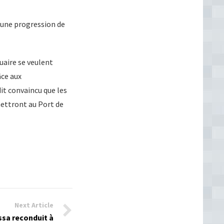
 une progression de
uaire se veulent
âce aux
it convaincu que les
mettront au Port de
Next Article
sa reconduit à