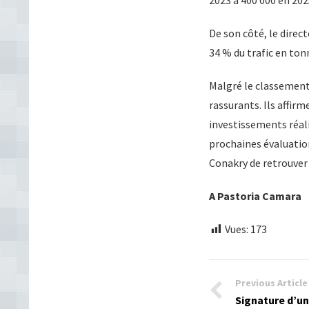
2023 à 400 000 en 202
De son côté, le dire
34 % du trafic en ton
Malgré le classement
rassurants. Ils affir
investissements réali
prochaines évaluatio
Conakry de retrouver
A Pastoria Camara
Vues:
173
Previous Article
Signature d’u