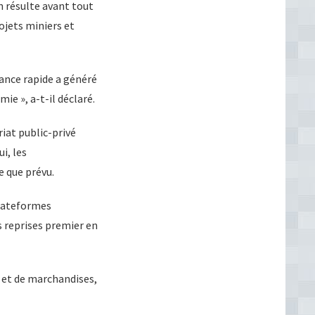
n résulte avant tout
ojets miniers et
sance rapide a généré
e », a-t-il déclaré.
riat public-privé
i, les
e que prévu.
plateformes
s reprises premier en
s et de marchandises,