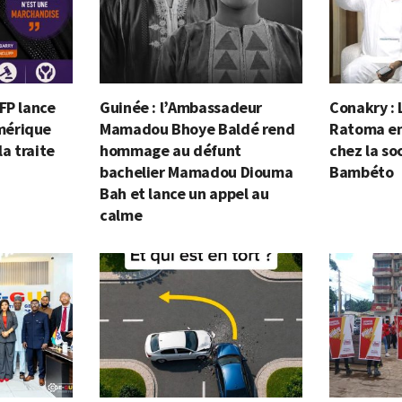
FP lance
Guinée : l’Ambassadeur
Conakry : 
mérique
Mamadou Bhoye Baldé rend
Ratoma en 
la traite
hommage au défunt
chez la so
bachelier Mamadou Diouma
Bambéto
Bah et lance un appel au
calme