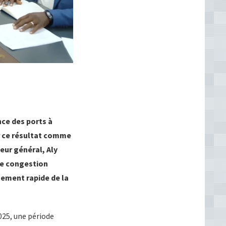
nce des ports à
r ce résultat comme
teur général, Aly
te congestion
sement rapide de la
025, une période