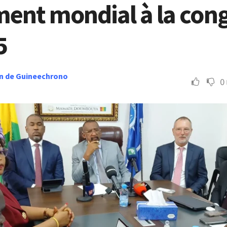
ment mondial à la con
5
n de Guineechrono
0