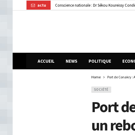
actu
Gendarmerie : le colonel Bienvenu Lamah promu 
Transformation numérique : la CGE-GUI et Orang
ACCUEIL
NEWS
POLITIQUE
ECON
Home
Port de Conakry :
SOCIÉTÉ
Port d
un reb