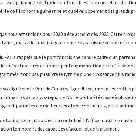
e exceptionnelle du trafic maritime. Il estime que cette situatio
élérée de l’économie guinéenne et du développement des grands pr
 que nous attendions pour 2030 a été atteint dès 2025. Cette crois
tante, mais elle traduit également le dynamisme de notre économi
du PAC a rappelé que le port fonctionne dans le cadre d’un partena
es infrastructures et à anticiper l’augmentation du trafic. Selon lu
rammés n’ont pas pu suivre le rythme d’une croissance plus rapid
t souligné que le Port de Conakry figurait récemment parmi les 
erformantes de la sous-région. « Notre port a été classé à plusieur
figurait parmi les dix meilleurs ports du continent », a-t-il affirmé.
ortuaire, cette attractivité a contribué à l’afflux massif de navire
ation temporaire des capacités d’accueil et de traitement.