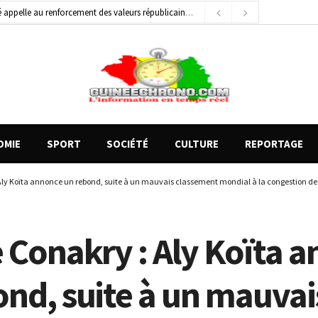
général de brigade
2 jours ago
e Money amorcent un partenariat stratégique
24 heures ago
OMIE
SPORT
SOCIÉTÉ
CULTURE
REPORTAGE
 Aly Koïta annonce un rebond, suite à un mauvais classement mondial à la congestion de
e Conakry : Aly Koïta 
ond, suite à un mauvai