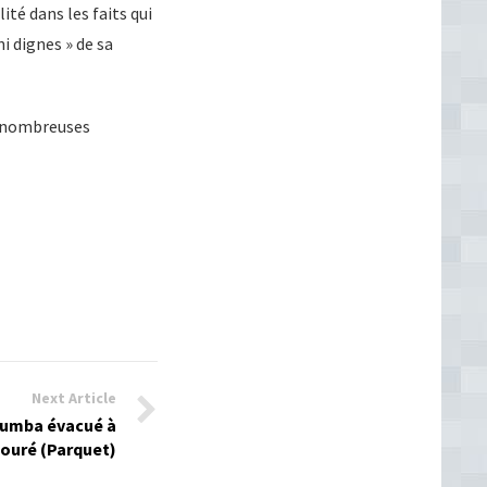
ité dans les faits qui
i dignes » de sa
de nombreuses
Next Article
oumba évacué à
ouré (Parquet)