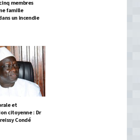
 cinq membres
e famille
dans un incendie
orale et
ion citoyenne : Dr
reissy Condé