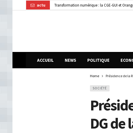
actu
Dubréka : un accident de la circulation fait deux
ACCUEIL
NEWS
POLITIQUE
ECON
Home
Présidence de la R
SOCIÉTÉ
Préside
DG de l