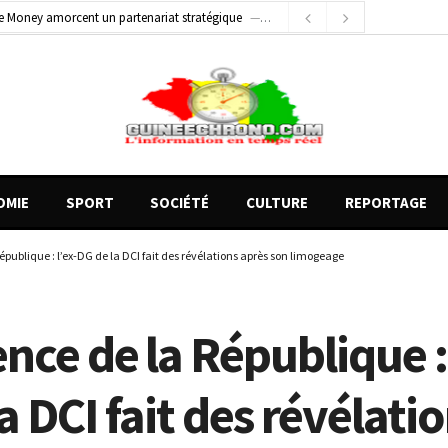
1 jour ago
Conscience nationale : Dr Sékou Koureissy Condé appelle au renforcement des valeurs républicaines
 blessés graves à Kenendé
4 heures ago
OMIE
SPORT
SOCIÉTÉ
CULTURE
REPORTAGE
épublique : l’ex-DG de la DCI fait des révélations après son limogeage
nce de la République : 
a DCI fait des révélati