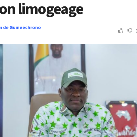
son limogeage
n de Guineechrono