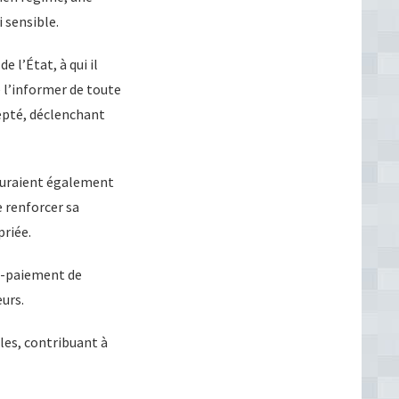
i sensible.
 l’État, à qui il
 l’informer de toute
cepté, déclenchant
 auraient également
e renforcer sa
priée.
on-paiement de
urs.
les, contribuant à