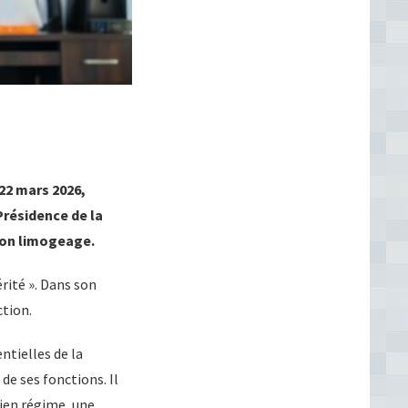
22 mars 2026,
Présidence de la
 son limogeage.
rité ». Dans son
ction.
tielles de la
de ses fonctions. Il
ien régime, une