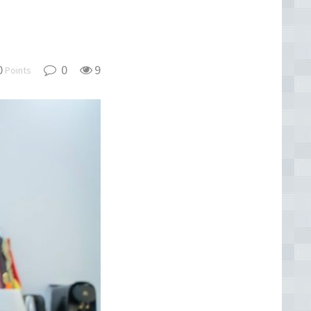
0
0
9
Points