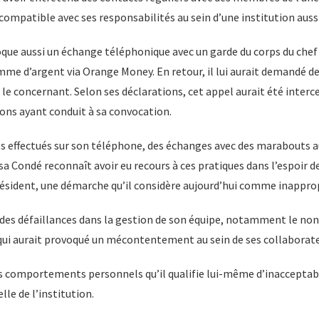
ncompatible avec ses responsabilités au sein d’une institution auss
oque aussi un échange téléphonique avec un garde du corps du chef de
me d’argent via Orange Money. En retour, il lui aurait demandé de
le concernant. Selon ses déclarations, cet appel aurait été inter
tions ayant conduit à sa convocation.
es effectués sur son téléphone, des échanges avec des marabouts
a Condé reconnaît avoir eu recours à ces pratiques dans l’espoir d
résident, une démarche qu’il considère aujourd’hui comme inappro
et des défaillances dans la gestion de son équipe, notamment le n
 qui aurait provoqué un mécontentement au sein de ses collaborate
des comportements personnels qu’il qualifie lui-même d’inacceptab
lle de l’institution.