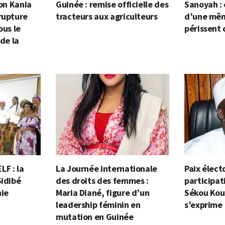
ion Kania
Guinée : remise officielle des
Sanoyah :
rupture
tracteurs aux agriculteurs
d’une mêm
ous le
périssent 
 de la
F : la
La Journée internationale
Paix élect
Sidibé
des droits des femmes :
participat
nie
Maria Diané, figure d’un
Sékou Kou
leadership féminin en
s’exprime
mutation en Guinée