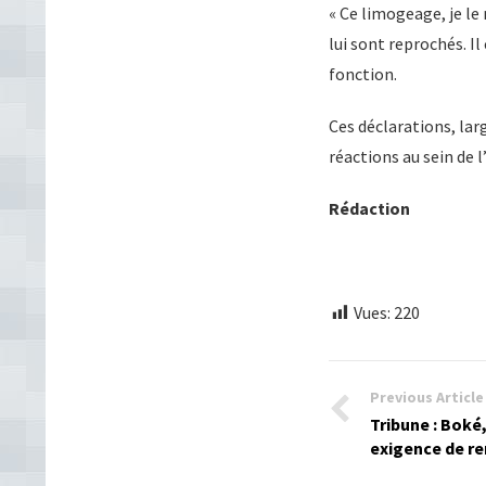
« Ce limogeage, je le 
lui sont reprochés. I
fonction.
Ces déclarations, lar
réactions au sein de l
Rédaction
Vues:
220
Previous Article
Tribune : Boké,
exigence de r