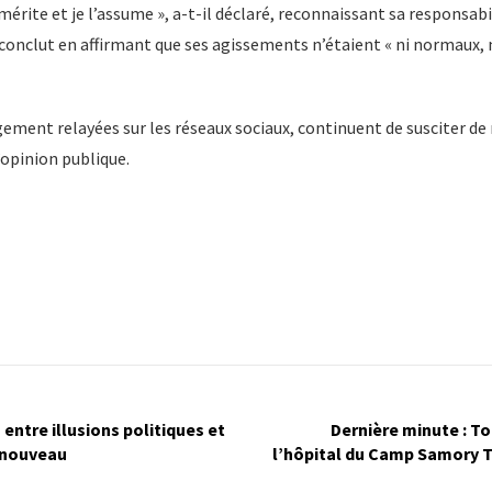
mérite et je l’assume », a-t-il déclaré, reconnaissant sa responsabil
l conclut en affirmant que ses agissements n’étaient « ni normaux, n
gement relayées sur les réseaux sociaux, continuent de susciter 
’opinion publique.
 entre illusions politiques et
Dernière minute : T
enouveau
l’hôpital du Camp Samory T