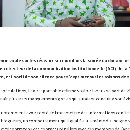
nue virale sur les réseaux sociaux dans la soirée du dimanche 
n directeur de la communication institutionnelle (DCI) de la 
e, est sorti de son silence pour s’exprimer sur les raisons de
péculations, l’ex-responsable affirme vouloir livrer « sa part de vé
nnaît plusieurs manquements graves qui auraient conduit à son évi
notamment avoir tenté de transmettre des informations confiden
 blogueurs, un comportement qu’il qualifie lui-même d’« indigne » 
avoir entretenu des contacts réguliers avec des membres de l’anc