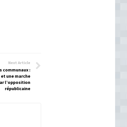
Next Article
ils communaux :
s et une marche
ar l’opposition
républicaine