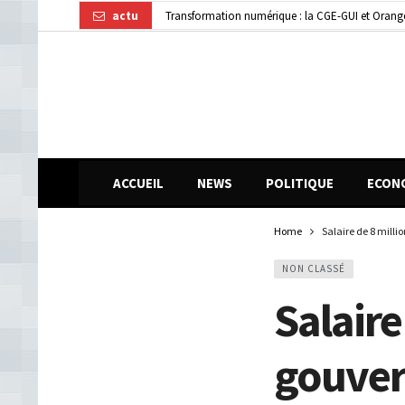
actu
Dubréka : un accident de la circulation fait deux
ACCUEIL
NEWS
POLITIQUE
ECON
Home
Salaire de 8 mill
NON CLASSÉ
Salaire
gouve