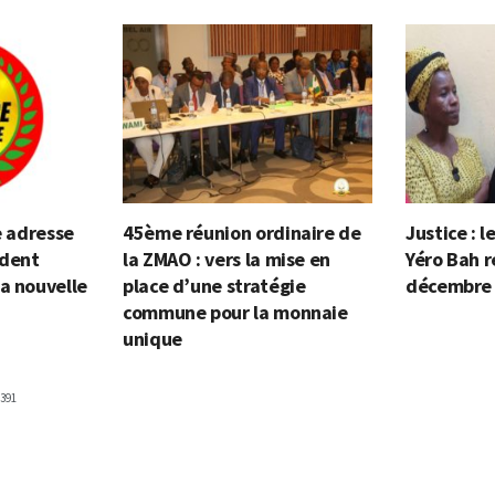
e adresse
45ème réunion ordinaire de
Justice : 
ident
la ZMAO : vers la mise en
Yéro Bah r
a nouvelle
place d’une stratégie
décembre
commune pour la monnaie
unique
391