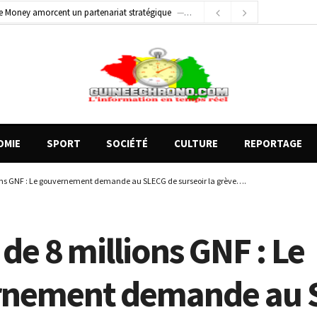
1 jour ago
Conscience nationale : Dr Sékou Koureissy Condé appelle au renforcement des valeurs républicaines
 blessés graves à Kenendé
8 heures ago
OMIE
SPORT
SOCIÉTÉ
CULTURE
REPORTAGE
ions GNF : Le gouvernement demande au SLECG de surseoir la grève….
 de 8 millions GNF : Le
rnement demande au 