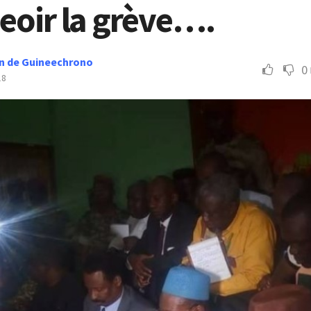
eoir la grève….
n de Guineechrono
0
18