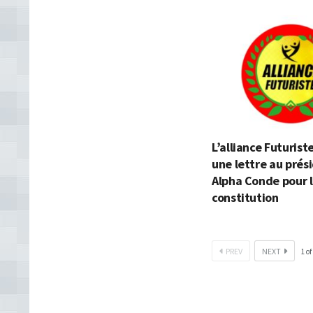
L’alliance Futurist
une lettre au prés
Alpha Conde pour l
constitution
PREV
NEXT
1
of