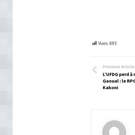
Vues:
693
Previous Article
L’UFDG perd à
Gaoual : le RPG
Kakoni