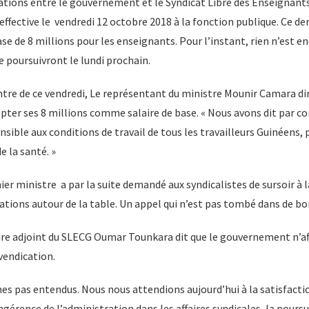
iations entre le gouvernement et le Syndicat Libre des Enseignant
effective le vendredi 12 octobre 2018 à la fonction publique. Ce de
ase de 8 millions pour les enseignants. Pour l’instant, rien n’est e
e poursuivront le lundi prochain.
tre de ce vendredi, Le représentant du ministre Mounir Camara dira
pter ses 8 millions comme salaire de base. « Nous avons dit par co
ible aux conditions de travail de tous les travailleurs Guinéens,
e la santé. »
ier ministre a par la suite demandé aux syndicalistes de sursoir à l
ations autour de la table. Un appel qui n’est pas tombé dans de bo
aire adjoint du SLECG Oumar Tounkara dit que le gouvernement n’a
evendication.
s pas entendus. Nous nous attendions aujourd’hui à la satisfacti
rence de l’administration dans les affaires syndicales, la poursu