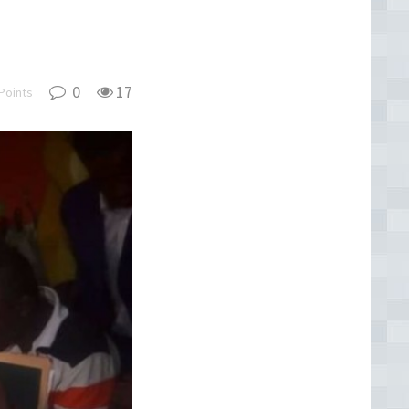
0
17
Points