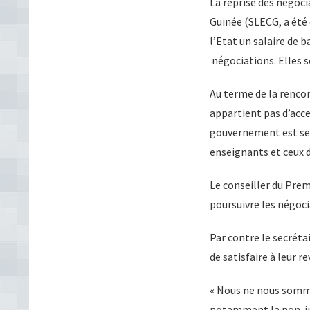
La reprise des négoc
Guinée (SLECG, a été 
l’Etat un salaire de b
négociations. Elles s
Au terme de la rencon
appartient pas d’acce
gouvernement est sens
enseignants et ceux d
Le conseiller du Prem
poursuivre les négoci
Par contre le secrét
de satisfaire à leur r
« Nous ne nous somme
notamment la non-ingé