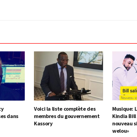
zy
Voici la liste complète des
Musique: L
ses dans
membres du gouvernement
Kindia Bil
Kassory
nouveau si
welou»