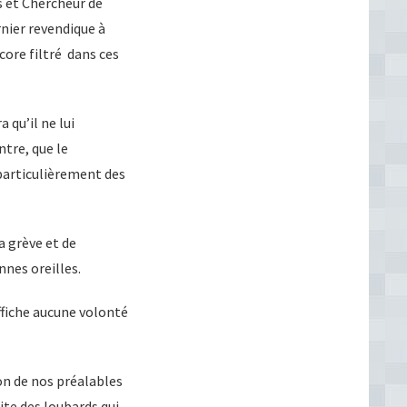
s et Chercheur de
rnier revendique à
ncore filtré dans ces
 qu’il ne lui
ntre, que le
 particulièrement des
a grève et de
nnes oreilles.
ffiche aucune volonté
on de nos préalables
ite des loubards qui