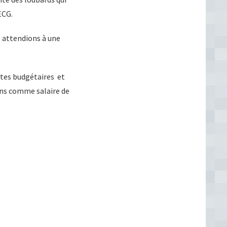
ECG.
s attendions à une
intes budgétaires et
ions comme salaire de