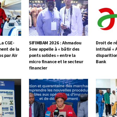
 La CGE-
SIFIMBAM 2026 : Ahmadou
Droit de r
ment de la
Sow appelle à « bâtir des
intitulé « 
s par Air
ponts solides » entre la
disparitio
micro finance et le secteur
Bank
financier