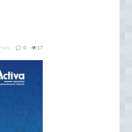
0
17
Points