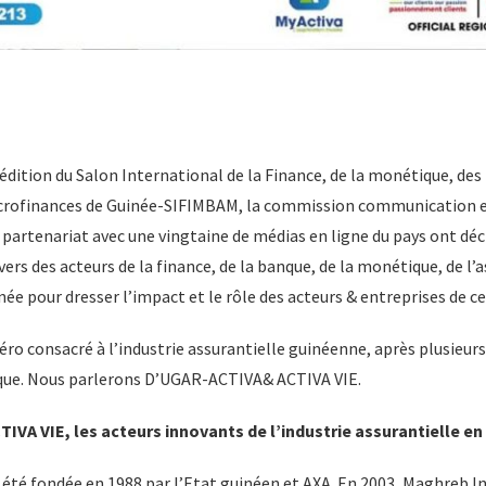
édition du Salon International de la Finance, de la monétique, des
icrofinances de Guinée-SIFIMBAM, la commission communication e
partenariat avec une vingtaine de médias en ligne du pays ont déci
ers des acteurs de la finance, de la banque, de la monétique, de l’
ée pour dresser l’impact et le rôle des acteurs & entreprises de ce
o consacré à l’industrie assurantielle guinéenne, après plusieurs 
que. Nous parlerons D’UGAR-ACTIVA& ACTIVA VIE.
IVA VIE, les acteurs innovants de l’industrie assurantielle en
té fondée en 1988 par l’Etat guinéen et AXA. En 2003, Maghreb 