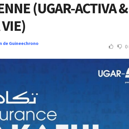
ENNE (UGAR-ACTIVA &
 VIE)
n de Guineechrono
0