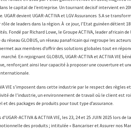
dans le capital de l’entreprise. Un tournant decisif intervient en 2
e. UGAR devient UGAR-ACTIVA et LGV Assurances S.A se transform
r rôle de leaders dans la région. À ce jour, l’Etat guinéen détient 
tés. Fondé par Richard Lowe, le Groupe ACTIVA, leader africain de 
 du réseau GLOBUS, un réseau panafricain qui regroupe les acteurs 
 permet aux membres d’offrir des solutions globales tout en répon
e marché. En rejoignant GLOBUS, UGAR-ACTIVA et ACTIVA VIE bénéf
e, renforçant ainsi leur capacité à proposer une couverture et une
 internationale.
VIE s’imposent dans cette industrie par le respect des règles et 
ctivité de l’industrie, un environnement de travail où le client est ro
l et des packages de produits pour tout type d’assurance.
 d’UGAR-ACTIVA & ACTIVA VIE, les 23, 24 et 25 JUIN 2025 lors de l
ionnelle des produits ; intitulée « Bancariser et Assurer nos Mar