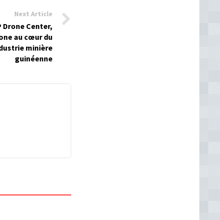
Next Article
P Drone Center,
rone au cœur du
dustrie minière
guinéenne