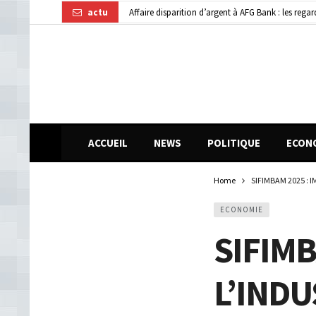
actu
Dubréka : un accident de la circulation fait deux
Kindia : huit personnes blessées dans une collisi
ACCUEIL
NEWS
POLITIQUE
ECON
Home
SIFIMBAM 2025 : 
ECONOMIE
SIFIMB
L’INDU