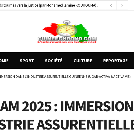
 blessés graves à Kenendé
23 heures ago
on entre un véhicule léger et un camion
4 heures ago
OMIE
SPORT
SOCIÉTÉ
CULTURE
REPORTAGE
IMMERSION DANS L’INDUSTRIE ASSURENTIELLE GUINÉENNE (UGAR-ACTIVA & ACTIVA VIE)
AM 2025 : IMMERSIO
STRIE ASSURENTIELL