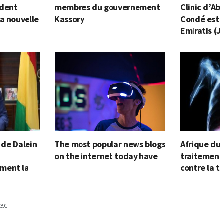
ident
membres du gouvernement
Clinic d’A
a nouvelle
Kassory
Condé est 
Emiratis (
e de Dalein
The most popular news blogs
Afrique du
on the internet today have
traitement
ment la
contre la 
391