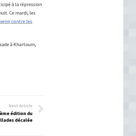
rticipé à la répression
uit. Ce mardi, les
rvenir contre les
sade à Khartoum,
Next Article
 4ème édition du
illades décalée