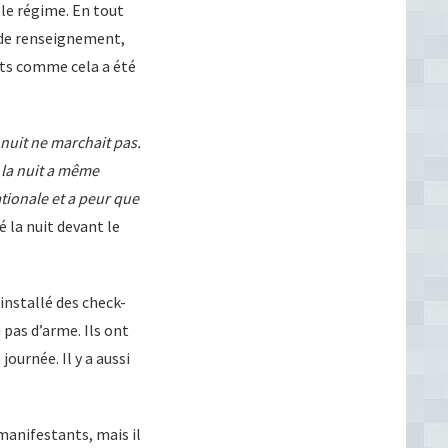
 le régime. En tout
s de renseignement,
nts comme cela a été
 nuit ne marchait pas.
 la nuit a même
tionale et a peur que
 la nuit devant le
nstallé des check-
a pas d’arme. Ils ont
ournée. Il y a aussi
 manifestants, mais il