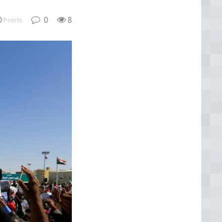
0
0
8
Points