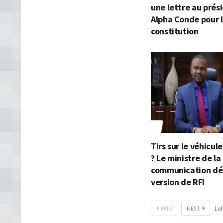
une lettre au prés
Alpha Conde pour l
constitution
Tirs sur le véhicul
? Le ministre de la
communication dé
version de RFI
PREV
NEXT
1
of