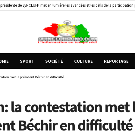
de motos présentés, 12 engins saisis par les Services spéciaux
2 jours ago
2 heures ago
OMIE
SPORT
SOCIÉTÉ
CULTURE
REPORTAGE
ation met le président Béchir en difficulté
 la contestation met 
nt Béchir en difficulté