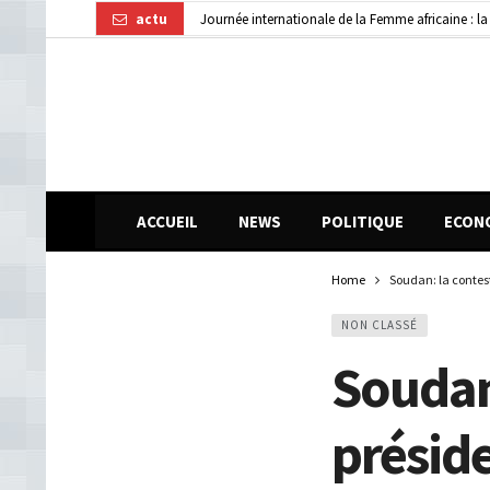
actu
Guinée : 11 présumés membres d’un réseau de vol 
AGEROUTE : AVIS D’APPEL D’OFFRE NATIONAL
ACCUEIL
NEWS
POLITIQUE
ECON
Home
Soudan: la contest
NON CLASSÉ
Soudan:
préside