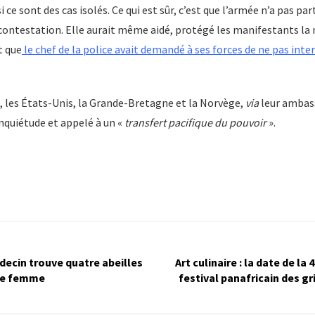
 si ce sont des cas isolés. Ce qui est sûr, c’est que l’armée n’a pas pa
 contestation. Elle aurait même aidé, protégé les manifestants la n
t que
le chef de la police avait demandé à ses forces de ne pas inte
les États-Unis, la Grande-Bretagne et la Norvège,
via
leur ambas
inquiétude et appelé à un «
transfert pacifique du pouvoir
».
decin trouve quatre abeilles
Art culinaire : la date de la
une femme
festival panafricain des gr