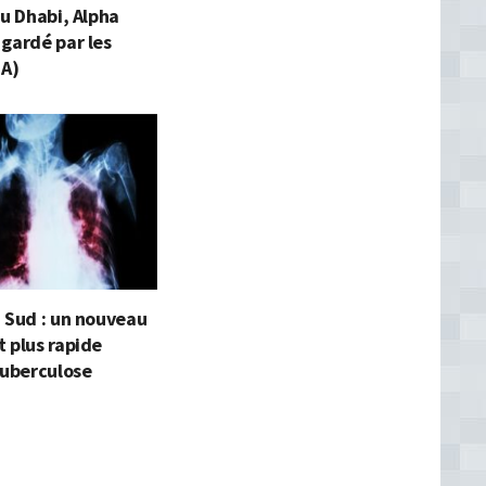
bu Dhabi, Alpha
gardé par les
JA)
 Sud : un nouveau
 plus rapide
tuberculose