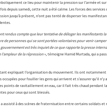
ymboliquement ce lieu pour maintenir la pression sur l’armée et sur
 fois depuis samedi, cette nuit a été calme. Les forces des service
ssion jusqu’à présent, n’ont pas tenté de disperser les manifesta
dentes.
ont rendus compte que leur tentative de déloger les manifestants la
re de personnes qui se sont portées volontaires pour venir camper
 gouvernement est très inquiet de ce que rapporte la presse interna
 l’ampleur de la répression
», témoigne Hamid Murtada, qui a passé
tant expliquait l’organisation du mouvement. Ils ont notamment i
 occupées pour fouiller les gens qui arrivent et s’assurer qu’il n’y 
 points de ravitaillement en eau, car il fait très chaud pendant la j
tes pour ceux qui sont blessés.
n a assisté à des scènes de fraternisation entre certains soldats et