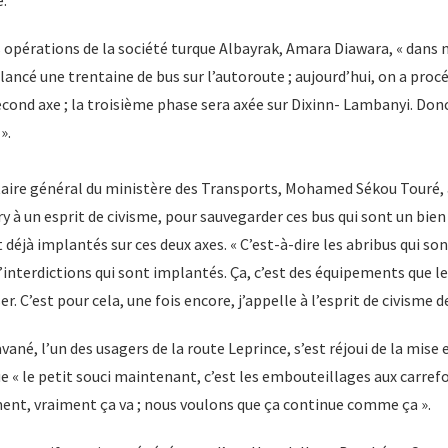
s opérations de la société turque Albayrak, Amara Diawara, « dans 
lancé une trentaine de bus sur l’autoroute ; aujourd’hui, on a pro
second axe ; la troisième phase sera axée sur Dixinn- Lambanyi. Donc
».
taire général du ministère des Transports, Mohamed Sékou Touré, a
 à un esprit de civisme, pour sauvegarder ces bus qui sont un bie
éjà implantés sur ces deux axes. « C’est-à-dire les abribus qui sont
’interdictions qui sont implantés. Ça, c’est des équipements que l
 C’est pour cela, une fois encore, j’appelle à l’esprit de civisme d
né, l’un des usagers de la route Leprince, s’est réjoui de la mise e
e « le petit souci maintenant, c’est les embouteillages aux carref
ment, vraiment ça va ; nous voulons que ça continue comme ça ».