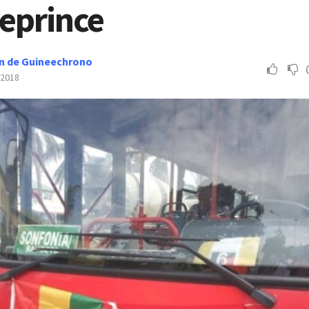
Leprince
n de Guineechrono
 2018