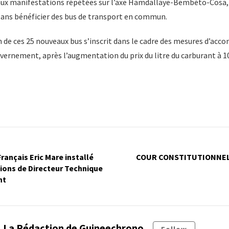
 aux manifestations répétées sur l’axe Hamdallaye-Bembéto-Cosa, l
ans bénéficier des bus de transport en commun.
on de ces 25 nouveaux bus s’inscrit dans le cadre des mesures d’a
vernement, après l’augmentation du prix du litre du carburant à 1
Français Eric Mare installé
COUR CONSTITUTIONNELLE
ions de Directeur Technique
nt
La Rédaction de Guineechrono
Follow