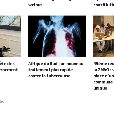
welou»
constituti
lète des
Afrique du Sud : un nouveau
45ème réu
ernement
traitement plus rapide
la ZMAO : 
contre la tuberculose
place d’un
commune p
unique
391