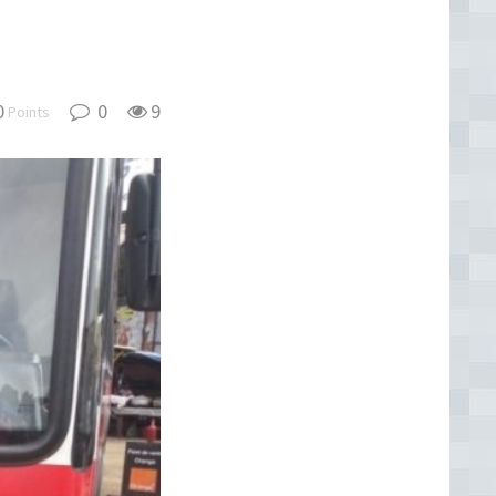
0
0
9
Points