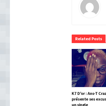
Related Posts
K7 D’or : Ans-T Cra
présente ses excu
un single