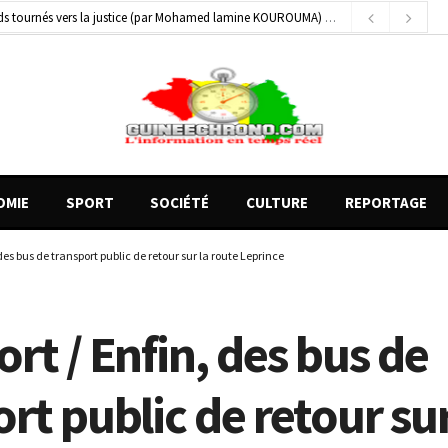
 blessés graves à Kenendé
23 heures ago
on entre un véhicule léger et un camion
3 heures ago
OMIE
SPORT
SOCIÉTÉ
CULTURE
REPORTAGE
des bus de transport public de retour sur la route Leprince
rt / Enfin, des bus de
rt public de retour sur