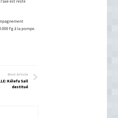
’axe est resté
ccompagnement
0.000 Fg à la pompe.
Next Article
: Kélefa Sall
destitué