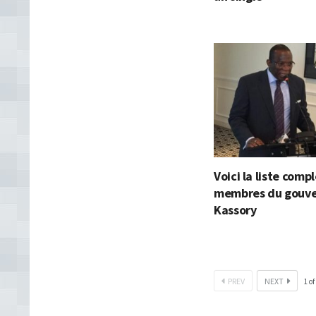
Voici la liste comp
membres du gouv
Kassory
PREV
NEXT
1
of