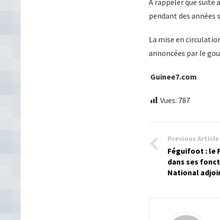
À rappeler que suite
pendant des années s
La mise en circulati
annoncées par le gou
Guinee7.com
Vues:
787
Previous Article
Féguifoot : le 
dans ses fonct
National adjoi