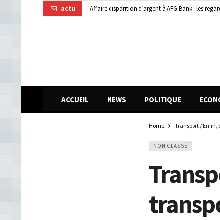
actu
Dubréka : un accident de la circulation fait deux
Kindia : huit personnes blessées dans une collisi
ACCUEIL
NEWS
POLITIQUE
ECON
Home
Transport / Enfin, 
NON CLASSÉ
Transpo
transpo