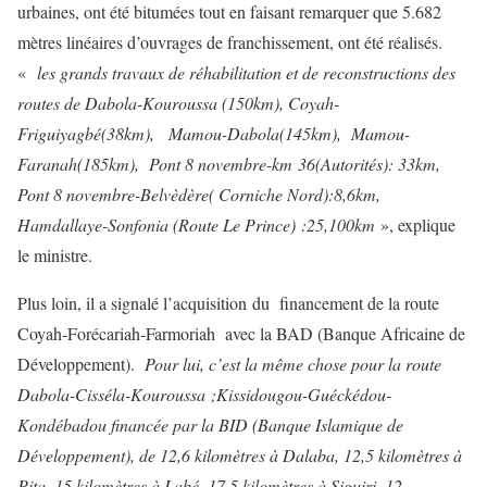
urbaines, ont été bitumées tout en faisant remarquer que 5.682
mètres linéaires d’ouvrages de franchissement, ont été réalisés.
«
les grands travaux de réhabilitation et de reconstructions des
routes de Dabola-Kouroussa (150km), Coyah-
Friguiyagbé(38km), Mamou-Dabola(145km), Mamou-
Faranah(185km), Pont 8 novembre-km 36(Autorités): 33km,
Pont 8 novembre-Belvèdère( Corniche Nord):8,6km,
Hamdallaye-Sonfonia (Route Le Prince) :25,100km
», explique
le ministre.
Plus loin, il a signalé l’acquisition du financement de la route
Coyah-Forécariah-Farmoriah avec la BAD (Banque Africaine de
Développement).
Pour lui, c’est la même chose pour la route
Dabola-Cisséla-Kouroussa ;Kissidougou-Guéckédou-
Kondébadou financée par la BID (Banque Islamique de
Développement), de 12,6 kilomètres à Dalaba, 12,5 kilomètres à
Pita, 15 kilomètres à Labé, 17,5 kilomètres à Siguiri, 12