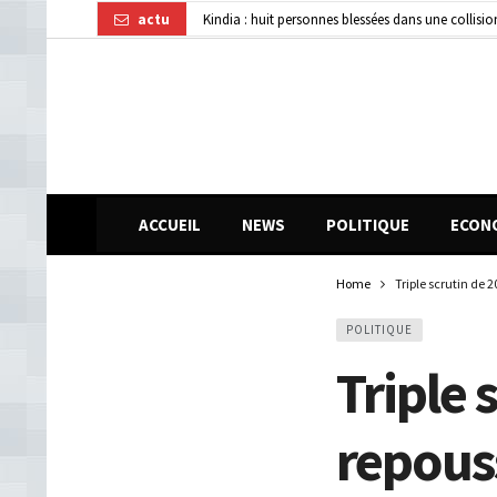
actu
Affaire disparition d’argent à AFG Bank : les re
Guinée : 11 présumés membres d’un réseau de vol 
ACCUEIL
NEWS
POLITIQUE
ECON
Home
Triple scrutin de 
POLITIQUE
Triple 
repouss