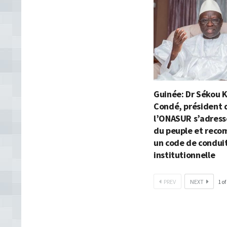
Guinée: Dr Sékou 
Condé, président 
l’ONASUR s’adress
du peuple et rec
un code de condui
institutionnelle
PREV
NEXT
1
of