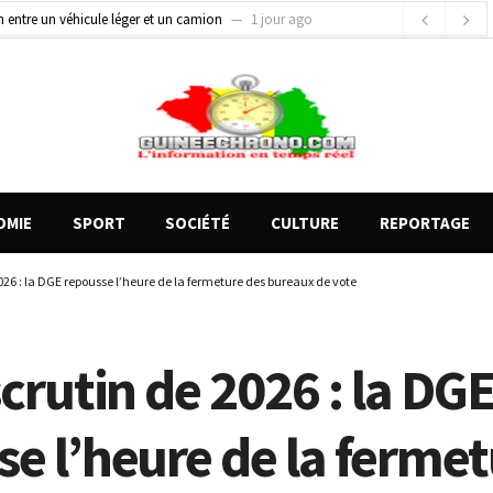
gards tournés vers la justice (par Mohamed lamine KOUROUMA)
1 jour ago
de motos présentés, 12 engins saisis par les Services spéciaux
20 heures ago
OMIE
SPORT
SOCIÉTÉ
CULTURE
REPORTAGE
2026 : la DGE repousse l’heure de la fermeture des bureaux de vote
scrutin de 2026 : la DG
e l’heure de la fermet