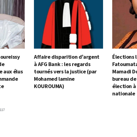
Koureissy
Affaire disparition d’argent
Élections l
de
à AFG Bank : les regards
Fatoumata
e aux élus
tournés vers la justice (par
Mamadi Do
ommande
Mohamed lamine
bureau de
te
KOUROUMA)
élection à
nationale
117