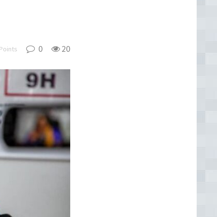
0
20
Points