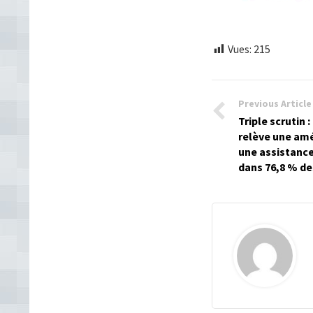
Vues:
215
Previous Article
Triple scrutin 
relève une amé
une assistanc
dans 76,8 % de