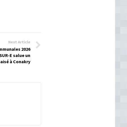
Next Article
communales 2026
ASUR-E salue un
paisé à Conakry