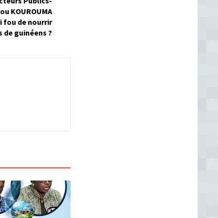
cteurs Publics-
madou KOUROUMA
i fou de nourrir
ns de guinéens ?