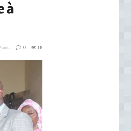
e à
0
18
Points