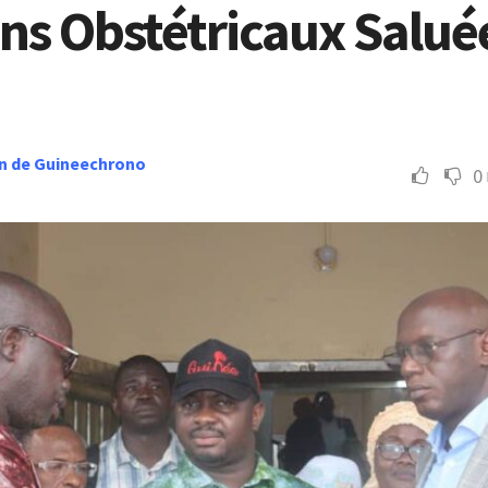
ns Obstétricaux Salué
n de Guineechrono
0