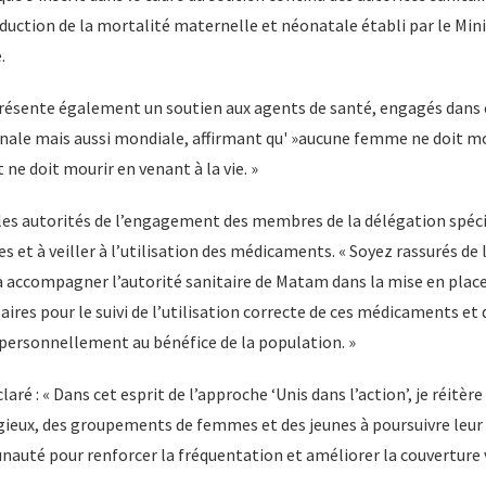
éduction de la mortalité maternelle et néonatale établi par le Mini
.
eprésente également un soutien aux agents de santé, engagés dans
ale mais aussi mondiale, affirmant qu' »aucune femme ne doit mo
 ne doit mourir en venant à la vie. »
ré les autorités de l’engagement des membres de la délégation spé
res et à veiller à l’utilisation des médicaments. « Soyez rassurés d
 accompagner l’autorité sanitaire de Matam dans la mise en place 
res pour le suivi de l’utilisation correcte de ces médicaments et 
ai personnellement au bénéfice de la population. »
claré : « Dans cet esprit de l’approche ‘Unis dans l’action’, je réit
igieux, des groupements de femmes et des jeunes à poursuivre leur
auté pour renforcer la fréquentation et améliorer la couverture 