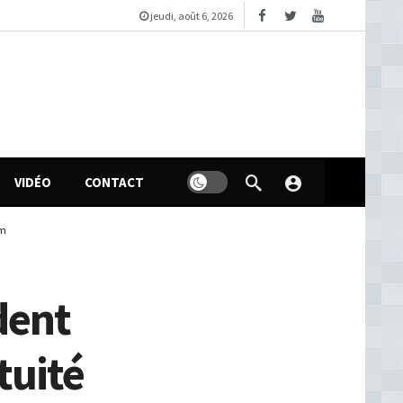
jeudi, août 6, 2026
VIDÉO
CONTACT
am
dent
tuité