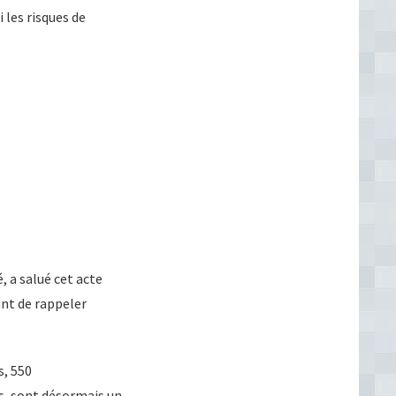
 les risques de
 a salué cet acte
nt de rappeler
, 550
es, sont désormais un