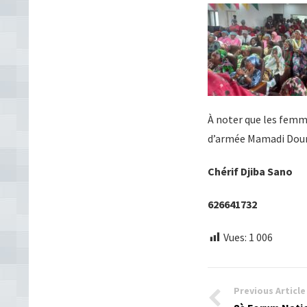
À noter que les femm
d’armée Mamadi Doumb
Chérif Djiba Sano
626641732
Vues:
1 006
Previous Article