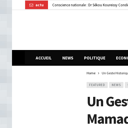
actu
Conscience nationale : Dr Sékou Koureissy Condé
Gendarmerie : le colonel Bienvenu Lamah promu 
Transformation numérique : la CGE-GUI et Orang
ACCUEIL
NEWS
POLITIQUE
ECON
Home
Un Geste Histori
FEATURED
NEWS
Un Ges
Mamadi