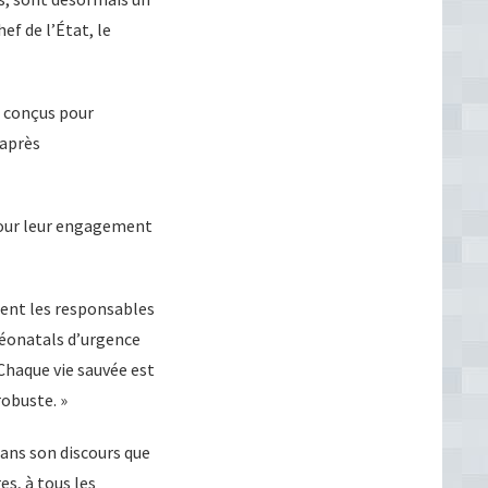
ef de l’État, le
t conçus pour
 après
 pour leur engagement
ement les responsables
 néonatals d’urgence
 Chaque vie sauvée est
robuste. »
ans son discours que
es, à tous les