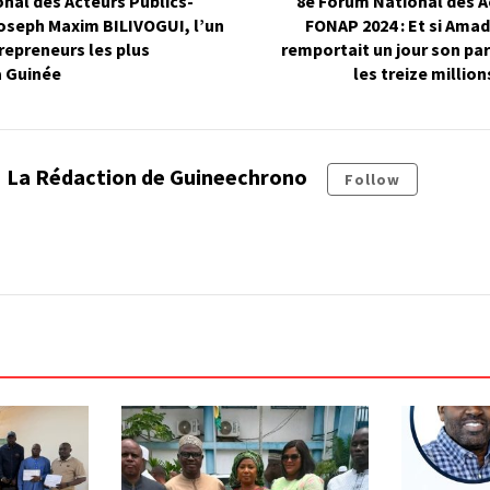
nal des Acteurs Publics-
8è Forum National des A
oseph Maxim BILIVOGUI, l’un
FONAP 2024 : Et si A
repreneurs les plus
remportait un jour son par
a Guinée
les treize millio
La Rédaction de Guineechrono
Follow