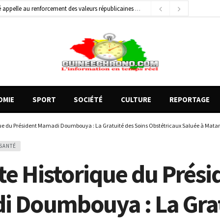
 appelle au renforcement des valeurs républicaines
15 heures ago
général de brigade
2 jours ago
e Money amorcent un partenariat stratégique
13 heures ago
OMIE
SPORT
SOCIÉTÉ
CULTURE
REPORTAGE
que du Président Mamadi Doumbouya : La Gratuité des Soins Obstétricaux Saluée à Mat
SANTÉ
te Historique du Prési
 Doumbouya : La Gra