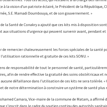
e à la vision d’un patriote éclairé, le Président de la République, Ch
rmée, S.E. Mamadi Doumbouya, et de son gouvernement. »
 de la Santé de Conakry a ajouté que ces kits mis à disposition son
t aux situations d’urgence qui peuvent survenir avant, pendant et
ier de remercier chaleureusement les forces spéciales de la santé
l’utilisation rationnelle et gratuite de ces kits SONU. »
 sens de responsabilité de tout le personnel de santé, particulièr
ires, afin de rendre effective la gratuité des soins obstétricaux et
 aucune défaillance dans l’utilisation de ces kits ne sera tolérée. «
flet de notre détermination à construire un système de santé plus 
Mohamed Camara, Vice-maire de la commune de Matam, a affirmé d
ue s’inscrit dans le cadre du soutien continu des autorités sanitair