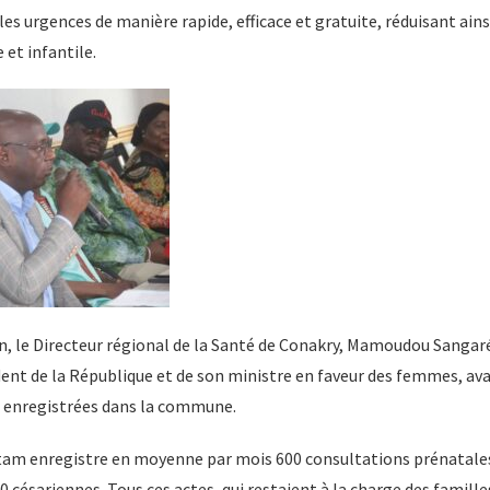
es urgences de manière rapide, efficace et gratuite, réduisant ainsi
et infantile.
, le Directeur régional de la Santé de Conakry, Mamoudou Sangaré,
nt de la République et de son ministre en faveur des femmes, ava
s enregistrées dans la commune.
am enregistre en moyenne par mois 600 consultations prénatales
césariennes. Tous ces actes, qui restaient à la charge des famill