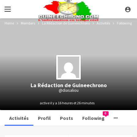
Home
Members
La Rédaction de Guineechrono
Activités
Following
La Rédaction de Guineechrono
@diasaliou
active il y a 16 heures et 26 minutes
0
Activités
Profil
Posts
Following