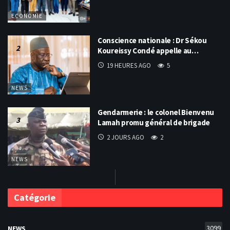
ECONOMIE
Conscience nationale : Dr Sékou
Koureissy Condé appelle au…
19 HEURES AGO
5
NEWS
Gendarmerie : le colonel Bienvenu
Lamah promu général de brigade
2 JOURS AGO
2
NEWS
Catégorie
3099
NEWS