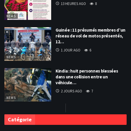
13 HEURES AGO
8
NEWS
Guinée : 11 présumés membres d’un
réseau de vol de motos présentés,
12…
1 JOUR AGO
6
NEWS
Kindia : huit personnes blessées
dans une collision entre un
véhicule…
2 JOURS AGO
7
NEWS
Catégorie