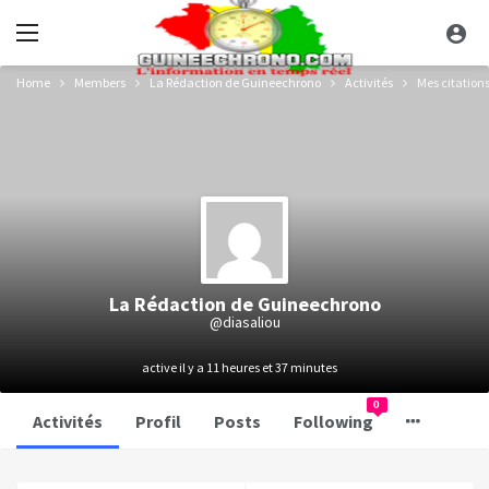
Home
Members
La Rédaction de Guineechrono
Activités
Mes citation
La Rédaction de Guineechrono
@diasaliou
active il y a 11 heures et 37 minutes
0
Activités
Profil
Posts
Following