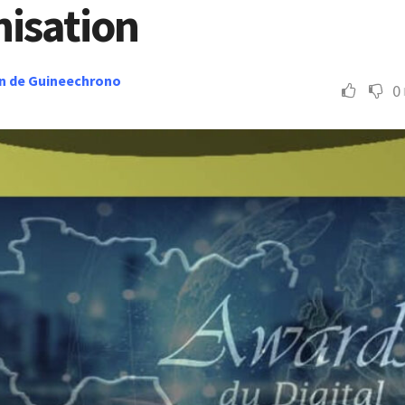
nisation
n de Guineechrono
0