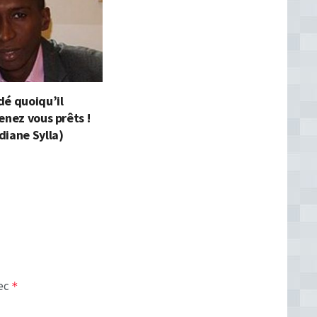
dé quoiqu’il
enez vous prêts !
diane Sylla)
vec
*