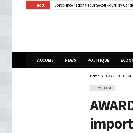
actu
Conscience nationale : Dr Sékou Koureissy Condé
Gendarmerie : le colonel Bienvenu Lamah promu 
Transformation numérique : la CGE-GUI et Orang
ACCUEIL
NEWS
POLITIQUE
ECON
Home
AWARDS DU DIGITA
REPORTAGE
AWARDS
import