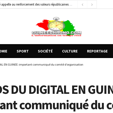
 appelle au renforcement des valeurs républicaines
14 heures ago
général de brigade
2 jours ago
e Money amorcent un partenariat stratégique
12 heures ago
OMIE
SPORT
SOCIÉTÉ
CULTURE
REPORTAGE
L EN GUINEE: important communiqué du comité d’organisation
 DU DIGITAL EN GUI
ant communiqué du c