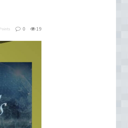
0
19
Points