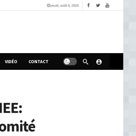
jeudi, août 6, 2026
VIDÉO
CONTACT
NEE:
omité