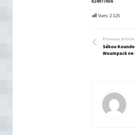
624977656
Vues:
2 125
Previous Article
Sékou Koundou
Woumpack ne s