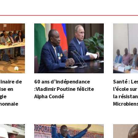
inaire de
60 ans d’indépendance
Santé : Le
ise en
:Vladimir Poutine félicite
l’école sur
gie
Alpha Condé
la résista
monnaie
Microbien