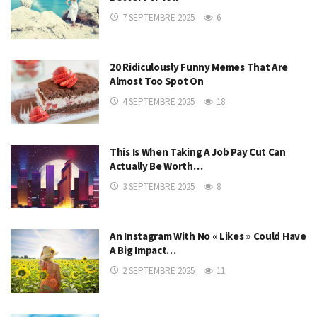
7 SEPTEMBRE 2025
6
20 Ridiculously Funny Memes That Are
Almost Too Spot On
4 SEPTEMBRE 2025
18
This Is When Taking A Job Pay Cut Can
Actually Be Worth…
3 SEPTEMBRE 2025
8
An Instagram With No « Likes » Could Have
A Big Impact…
2 SEPTEMBRE 2025
11