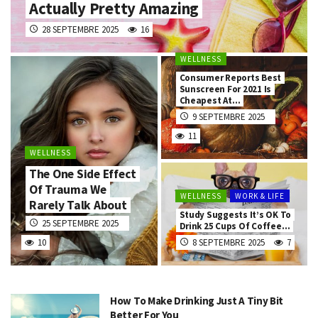
Actually Pretty Amazing
28 SEPTEMBRE 2025
16
WELLNESS
Consumer Reports Best
Sunscreen For 2021 Is
Cheapest At…
9 SEPTEMBRE 2025
11
WELLNESS
The One Side Effect
Of Trauma We
WELLNESS
WORK & LIFE
Rarely Talk About
Study Suggests It’s OK To
25 SEPTEMBRE 2025
Drink 25 Cups Of Coffee…
10
8 SEPTEMBRE 2025
7
How To Make Drinking Just A Tiny Bit
Better For You