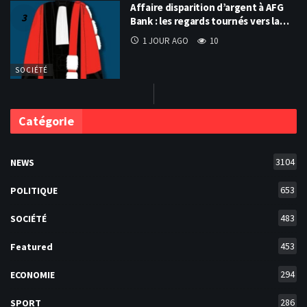
Affaire disparition d’argent à AFG
Bank : les regards tournés vers la…
1 JOUR AGO
10
SOCIÉTÉ
Catégorie
3104
NEWS
653
POLITIQUE
483
SOCIÉTÉ
453
Featured
294
ECONOMIE
286
SPORT