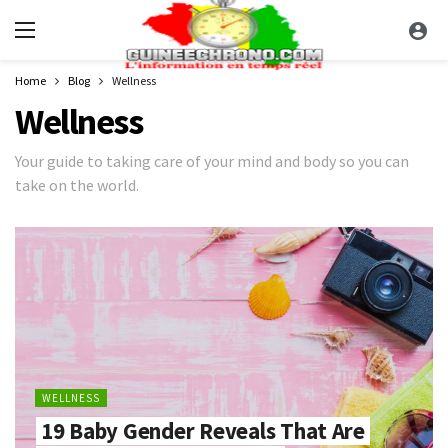
Home
Blog
Wellness
Wellness
Your guide to taking care of your mind and body so you can
take on the world.
WELLNESS
19 Baby Gender Reveals That Are