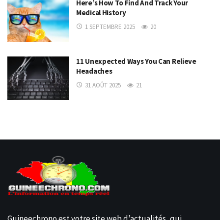
Here’s How To Find And Track Your
Medical History
1 SEPTEMBRE 2025
20
11 Unexpected Ways You Can Relieve
Headaches
31 AOÛT 2025
21
Guineechrono est votre site web d’actualités, qui