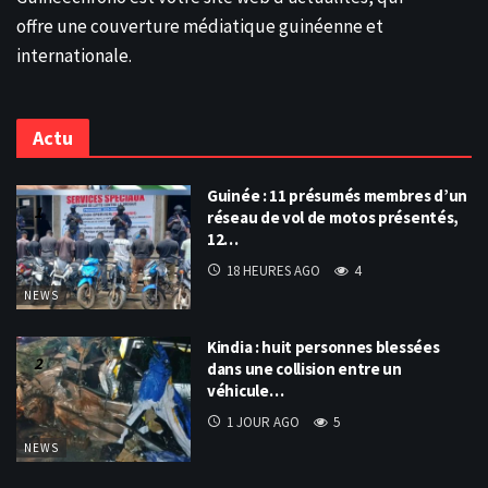
offre une couverture médiatique guinéenne et
internationale.
Actu
Guinée : 11 présumés membres d’un
réseau de vol de motos présentés,
12…
18 HEURES AGO
4
NEWS
Kindia : huit personnes blessées
dans une collision entre un
véhicule…
1 JOUR AGO
5
NEWS