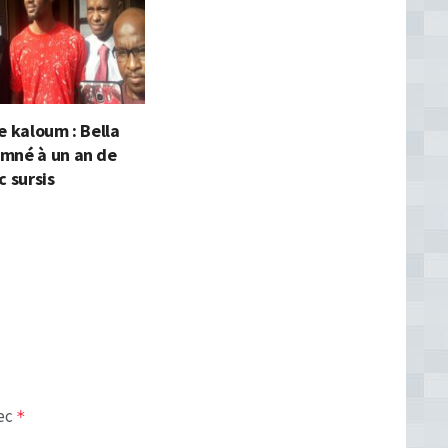
e kaloum : Bella
mné à un an de
c sursis
vec
*