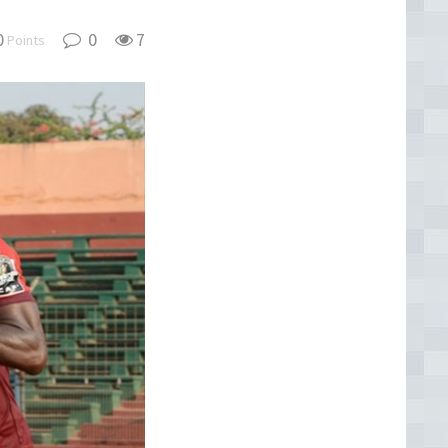
0
0
7
Points