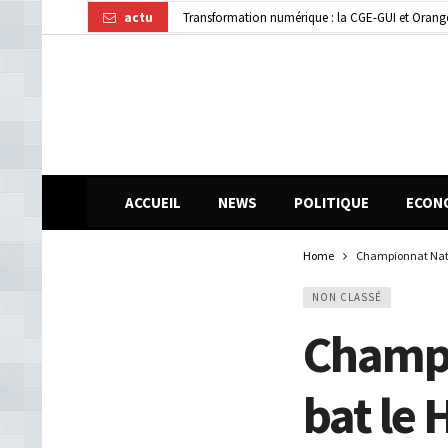
actu
Transformation numérique : la CGE-GUI et Orang
Dubréka : un accident de la circulation fait deux
ACCUEIL
NEWS
POLITIQUE
ECON
Home
Championnat Natio
NON CLASSÉ
Champi
bat le 