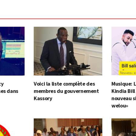
zy
Voici la liste complète des
Musique: L
ses dans
membres du gouvernement
Kindia Bil
Kassory
nouveau si
welou»