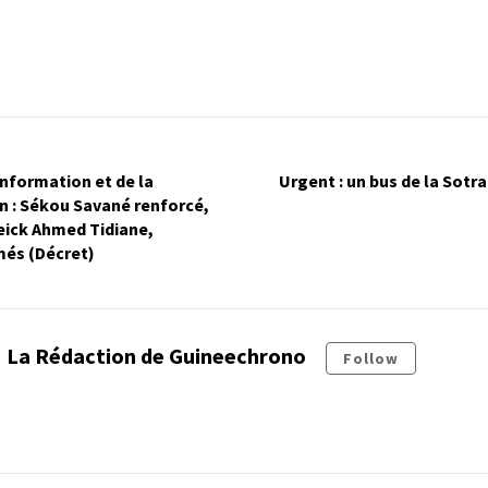
information et de la
Urgent : un bus de la Sotr
 : Sékou Savané renforcé,
eick Ahmed Tidiane,
s (Décret)
La Rédaction de Guineechrono
Follow