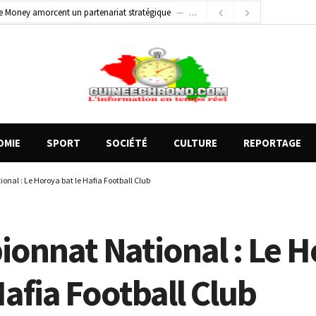
e Money amorcent un partenariat stratégique
2 jours ago
2 jours ago
Conscience nationale : Dr Sékou Koureissy Condé appelle au renforcement des valeurs républicaines
 blessés graves à Kenendé
14 heures ago
OMIE
SPORT
SOCIÉTÉ
CULTURE
REPORTAGE
nal : Le Horoya bat le Hafia Football Club
onnat National : Le 
Hafia Football Club