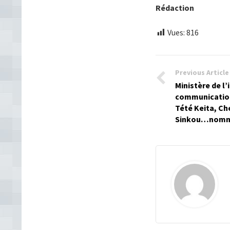
Rédaction
Vues:
816
Previous Article
Ministère de l’
communication
Tété Keita, Ch
Sinkou…nommé