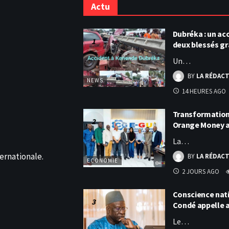
Actu
Dubréka : un acc
deux blessés g
Un…
BY
LA RÉDAC
NEWS
14 HEURES AGO
Transformation 
Orange Money 
La…
ernationale.
BY
LA RÉDAC
ECONOMIE
2 JOURS AGO
Conscience nati
Condé appelle
Le…