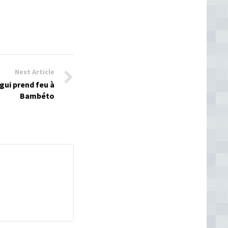
Next Article
agui prend feu à
Bambéto