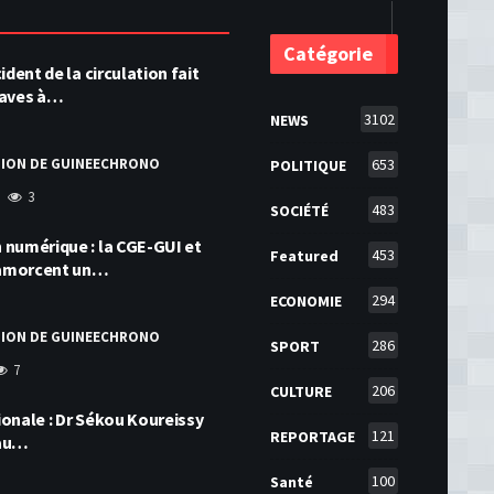
Catégorie
ident de la circulation fait
raves à…
3102
NEWS
TION DE GUINEECHRONO
653
POLITIQUE
3
483
SOCIÉTÉ
numérique : la CGE-GUI et
453
Featured
amorcent un…
294
ECONOMIE
TION DE GUINEECHRONO
286
SPORT
7
206
CULTURE
onale : Dr Sékou Koureissy
121
REPORTAGE
 au…
100
Santé