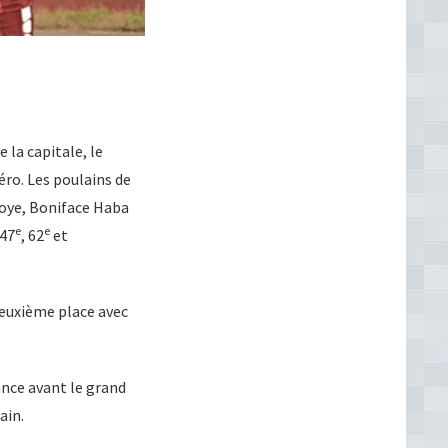
 la capitale, le
éro. Les poulains de
koye, Boniface Haba
e
e
 47
, 62
et
deuxième place avec
ance avant le grand
ain.