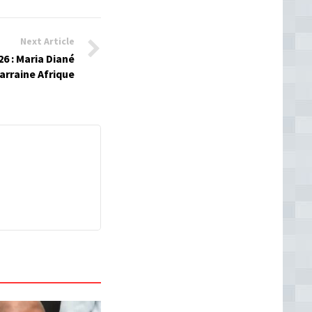
Next Article
6 : Maria Diané
arraine Afrique