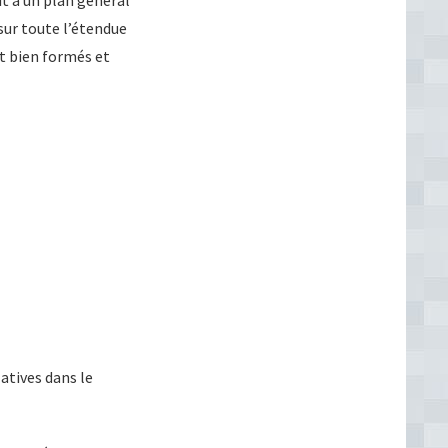
t à un plan général
sur toute l’étendue
nt bien formés et
atives dans le