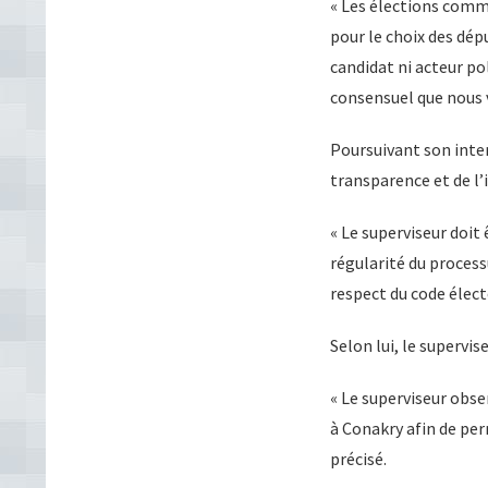
« Les élections comm
pour le choix des dép
candidat ni acteur po
consensuel que nous v
Poursuivant son interv
transparence et de l’i
« Le superviseur doit ê
régularité du processu
respect du code électo
Selon lui, le supervis
« Le superviseur obse
à Conakry afin de per
précisé.