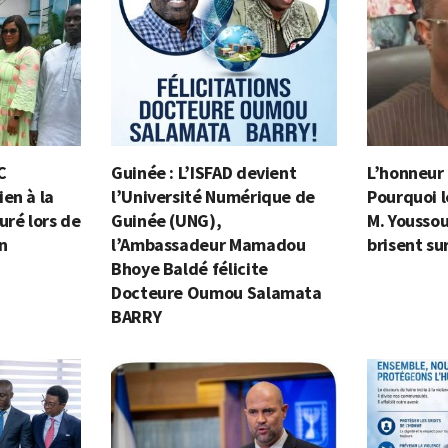
C
Guinée : L’ISFAD devient
L’honneur e
en à la
l’Université Numérique de
Pourquoi l
uré lors de
Guinée (UNG),
M. Yousso
on
l’Ambassadeur Mamadou
brisent su
Bhoye Baldé félicite
Docteure Oumou Salamata
BARRY