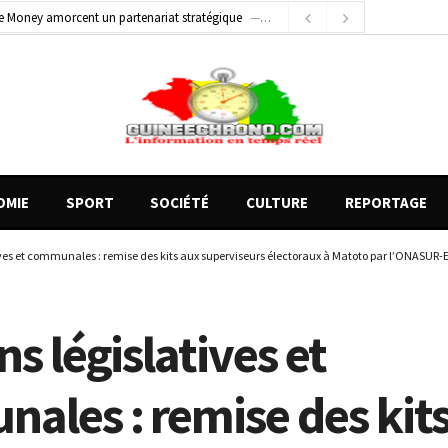
1 jour ago
Conscience nationale : Dr Sékou Koureissy Condé appelle au renforcement des valeurs républicaines
 blessés graves à Kenendé
1 heure ago
OMIE
SPORT
SOCIÉTÉ
CULTURE
REPORTAGE
ives et communales : remise des kits aux superviseurs électoraux à Matoto par l’ONASUR-
ns législatives et
ales : remise des kit