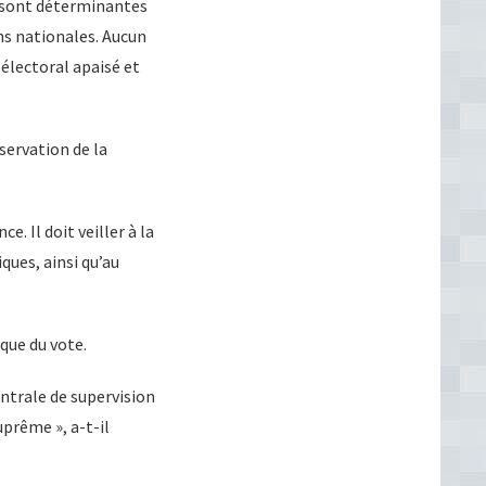
s sont déterminantes
ons nationales. Aucun
électoral apaisé et
éservation de la
e. Il doit veiller à la
iques, ainsi qu’au
ique du vote.
entrale de supervision
uprême », a-t-il