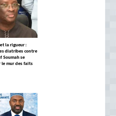
t la rigueur :
es diatribes contre
uf Soumah se
r le mur des faits