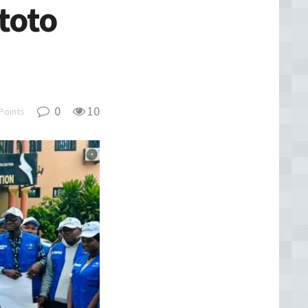
toto
0
10
Points