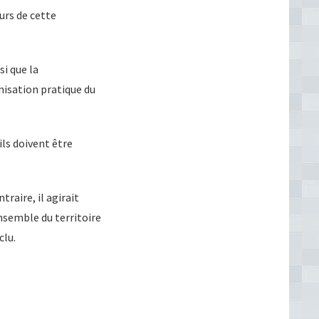
urs de cette
si que la
nisation pratique du
ils doivent être
raire, il agirait
nsemble du territoire
clu.