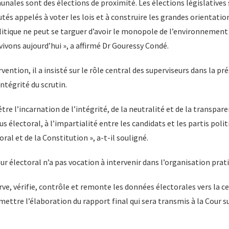
unales sont des élections de proximité. Les élections législative
utés appelés à voter les lois et à construire les grandes orientati
litique ne peut se targuer d’avoir le monopole de l’environnement 
ivons aujourd’hui », a affirmé Dr Gouressy Condé.
ention, il a insisté sur le rôle central des superviseurs dans la pr
ntégrité du scrutin.
tre l’incarnation de l’intégrité, de la neutralité et de la transparenc
s électoral, à l’impartialité entre les candidats et les partis polit
ral et de la Constitution », a-t-il souligné.
eur électoral n’a pas vocation à intervenir dans l’organisation prat
rve, vérifie, contrôle et remonte les données électorales vers la c
mettre l’élaboration du rapport final qui sera transmis à la Cour s