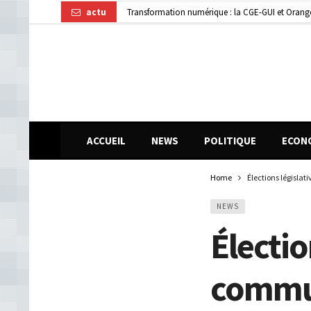
actu
Dubréka : un accident de la circulation fait deux
ACCUEIL
NEWS
POLITIQUE
ECON
Home
Élections législat
NEWS
Électio
commun