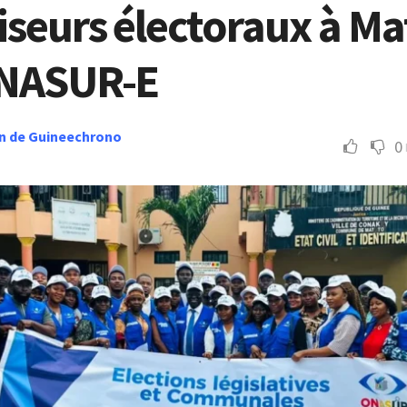
iseurs électoraux à Ma
ONASUR-E
n de Guineechrono
0