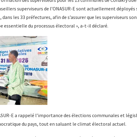
 formation des superviseurs pour les 13 communes de Conakry obéi
nseillers superviseurs de l’ONASUR-E sont actuellement déployés 
, dans les 33 préfectures, afin de s’assurer que les superviseurs so
 essentielle du processus électoral », a-t-il déclaré.
ASUR-E a rappelé l’importance des élections communales et législ
ratique du pays, tout en saluant le climat électoral actuel.