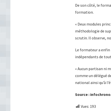
De son côté, le forma
formation.
« Deux modules princip
méthodologie de super
scrutin. Il observe, n
Le formateur a enfin i
indépendants de tout
« Aucun partisan ni me
comme un délégué de b
national ainsi qu’à l’
Source : infochrono
Vues:
193