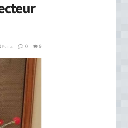
ecteur
0
0
9
Points