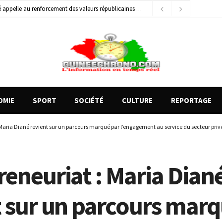
général de brigade
2 jours ago
e Money amorcent un partenariat stratégique
18 heures ago
OMIE
SPORT
SOCIÉTÉ
CULTURE
REPORTAGE
 Maria Diané revient sur un parcours marqué par l’engagement au service du secteur pri
reneuriat : Maria Dian
t sur un parcours marq