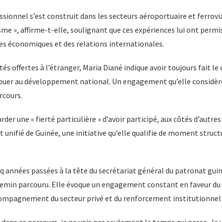
sionnel s’est construit dans les secteurs aéroportuaire et ferroviai
sme », affirme-t-elle, soulignant que ces expériences lui ont permis
es économiques et des relations internationales.
s offertes à l’étranger, Maria Diané indique avoir toujours fait le 
ibuer au développement national. Un engagement qu’elle considèr
rcours.
der une « fierté particulière » d’avoir participé, aux côtés d’autres 
 unifié de Guinée, une initiative qu’elle qualifie de moment struct
nq années passées à la tête du secrétariat général du patronat gui
hemin parcouru. Elle évoque un engagement constant en faveur du
ompagnement du secteur privé et du renforcement institutionnel d