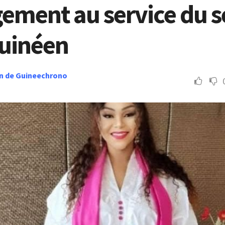
gement au service du s
guinéen
n de Guineechrono