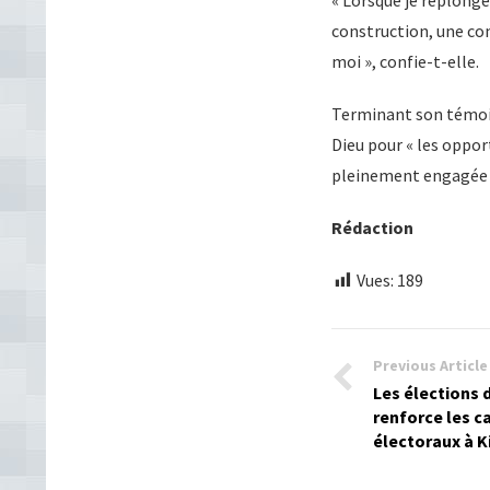
« Lorsque je replonge
construction, une con
moi », confie-t-elle.
Terminant son témoig
Dieu pour « les opport
pleinement engagée po
Rédaction
Vues:
189
Previous Article
Les élections 
renforce les c
électoraux à K