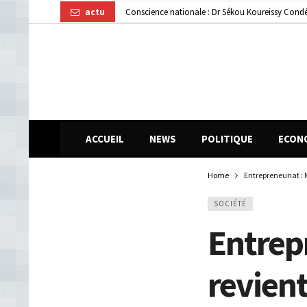
actu
Gendarmerie : le colonel Bienvenu Lamah promu 
Transformation numérique : la CGE-GUI et Orang
ACCUEIL
NEWS
POLITIQUE
ECON
Home
Entrepreneuriat :
SOCIÉTÉ
Entrep
revien