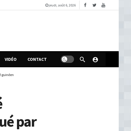
jeudi, août 6, 2026
VIDÉO
CONTACT
vé guinéen
é
ué par