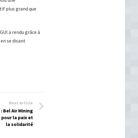
vois une
tif plus grand que
GUI a rendu grâce à
 en se disant
Next Article
: Bel Air Mining
pour la paix et
la solidarité