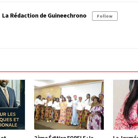
La Rédaction de Guineechrono
Follow
 et
2ème Édition FODELF : la
La Journée