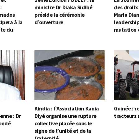
:
ministre Dr Diaka Sidibé
des droits
amadou
préside la cérémonie
Maria Dian
ipera à la
d’ouverture
leadership
nte du
mutation 
Kindia : l’Association Kania
Guinée : r
enne : Dr
Diyé organise une rupture
tracteurs 
Condé
collective placée sous le
signe de l’unité et de la
fraternité