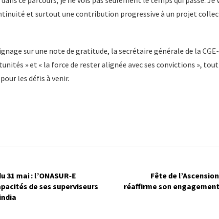
 dans ce parcours, je ne vois pas seulement le temps qui passe. Je 
tinuité et surtout une contribution progressive à un projet collec
nage sur une note de gratitude, la secrétaire générale de la CGE-
unités » et « la force de rester alignée avec ses convictions », tout
ur les défis à venir.
du 31 mai : l’ONASUR-E
Fête de l’Ascension 
apacités de ses superviseurs
réaffirme son engagement 
india