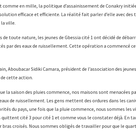
t comme en mille, la politique d’assainissement de Conakry initiée
olution efficace et efficiente. La réalité fait parler d’elle avec de
la ville.
e toute nature, les jeunes de Gbessia cité 1 ont décidé de débarra
tés par des eaux de ruissellement. Cette opération a commencé c
ain, Aboubacar Sidiki Camara, président de l’association des jeune
 de cette action.
que la saison des pluies commence, nos maisons sont menacées pa
eaux de ruissellement. Les gens mettent des ordures dans les cani
orités du pays, une fois que la pluie commence, nous sommes les v
s quittent cité 3 pour cité 1 et comme vous le constater déjà. En t
 bras croisés. Nous sommes obligés de travailler pour que le quart