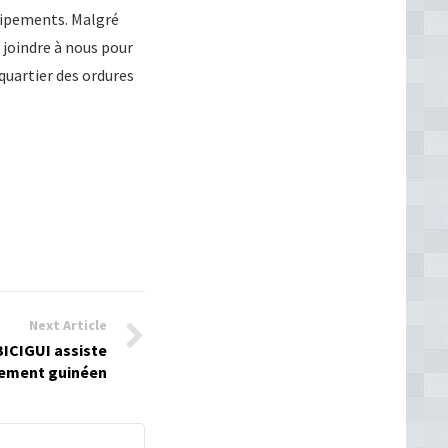
quipements. Malgré
joindre à nous pour
 quartier des ordures
Next Article
BICIGUI assiste
nement guinéen