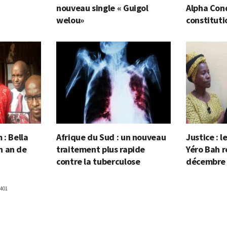
nouveau single « Guigol
Alpha Cond
welou»
constituti
 : Bella
Afrique du Sud : un nouveau
Justice : 
n an de
traitement plus rapide
Yéro Bah r
contre la tuberculose
décembre
401