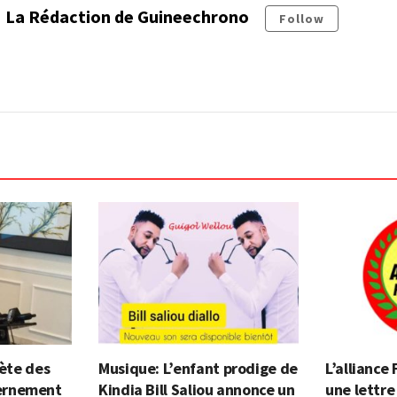
La Rédaction de Guineechrono
Follow
lète des
Musique: L’enfant prodige de
L’alliance
ernement
Kindia Bill Saliou annonce un
une lettre