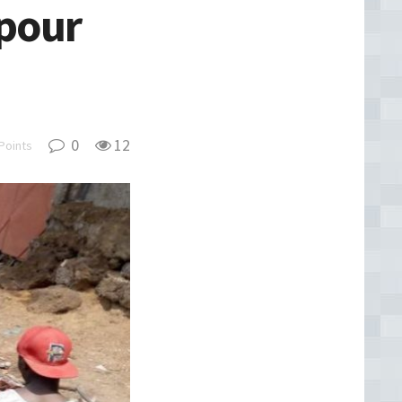
 pour
0
12
Points