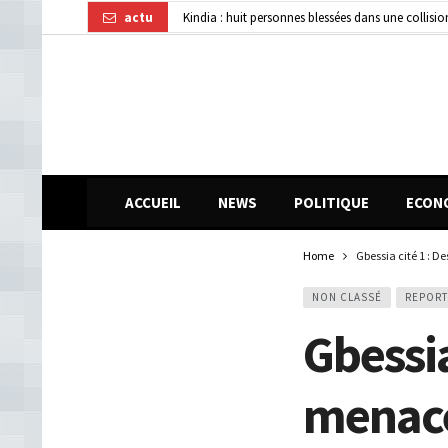
actu
Affaire disparition d’argent à AFG Bank : les re
Guinée : 11 présumés membres d’un réseau de vol 
ACCUEIL
NEWS
POLITIQUE
ECON
Home
Gbessia cité 1 : D
NON CLASSÉ
REPOR
Gbessia
menacé