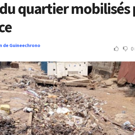
du quartier mobilisés
ace
n de Guineechrono
0