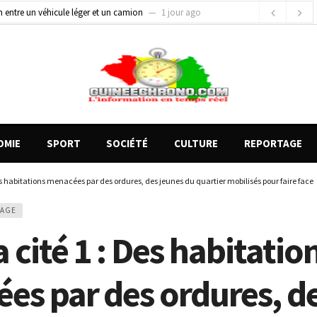
gards tournés vers la justice (par Mohamed lamine KOUROUMA)
1 jour ago
de motos présentés, 12 engins saisis par les Services spéciaux
19 heures ago
OMIE
SPORT
SOCIÉTÉ
CULTURE
REPORTAGE
es habitations menacées par des ordures, des jeunes du quartier mobilisés pour faire face
TAGE
 cité 1 : Des habitatio
es par des ordures, d