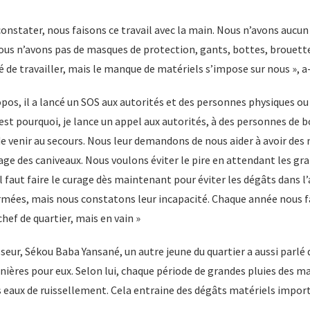
nstater, nous faisons ce travail avec la main. Nous n’avons aucun 
us n’avons pas de masques de protection, gants, bottes, brouettes
 de travailler, mais le manque de matériels s’impose sur nous », a-
pos, il a lancé un SOS aux autorités et des personnes physiques 
est pourquoi, je lance un appel aux autorités, à des personnes de 
de venir au secours. Nous leur demandons de nous aider à avoir des 
age des caniveaux. Nous voulons éviter le pire en attendant les gr
 faut faire le curage dès maintenant pour éviter les dégâts dans l’
ormées, mais nous constatons leur incapacité. Chaque année nous f
hef de quartier, mais en vain »
r, Sékou Baba Yansané, un autre jeune du quartier a aussi parlé de
ières pour eux. Selon lui, chaque période de grandes pluies des ma
s eaux de ruissellement. Cela entraine des dégâts matériels impor