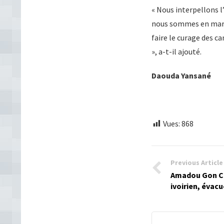
« Nous interpellons 
nous sommes en marqu
faire le curage des c
», a-t-il ajouté.
Daouda Yansané
Vues:
868
Previous Article
Amadou Gon Cou
ivoirien, évac