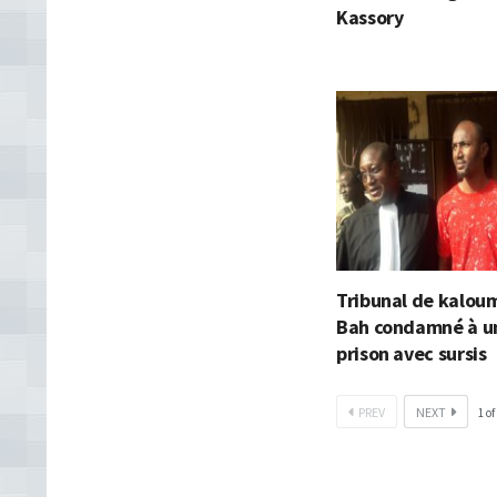
Kassory
Tribunal de kaloum
Bah condamné à u
prison avec sursis
PREV
NEXT
1
of