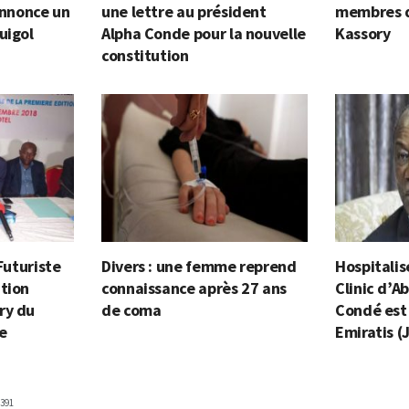
 annonce un
une lettre au président
membres 
uigol
Alpha Conde pour la nouvelle
Kassory
constitution
 Futuriste
Divers : une femme reprend
Hospitalis
tion
connaissance après 27 ans
Clinic d’A
ry du
de coma
Condé est 
e
Emiratis (
391