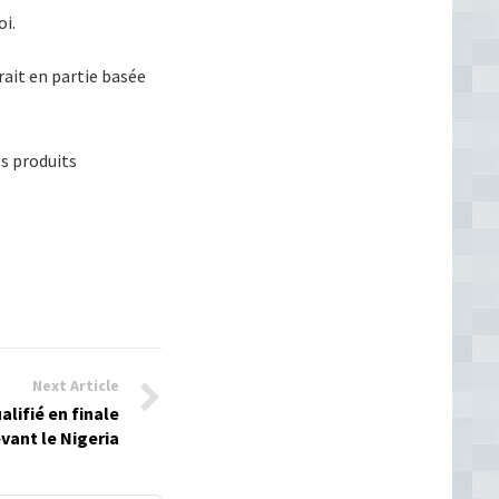
oi.
rait en partie basée
es produits
Next Article
alifié en finale
vant le Nigeria