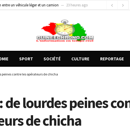
on entre un véhicule léger et un camion
23 heures ago
gards tournés vers la justice (par Mohamed lamine KOUROUMA)
1 jour ago
de motos présentés, 12 engins saisis par les Services spéciaux
17 heures ago
OMIE
SPORT
SOCIÉTÉ
CULTURE
REPORTAGE
s peines contre les opérateurs de chicha
 de lourdes peines con
eurs de chicha