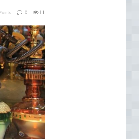
0
11
Points