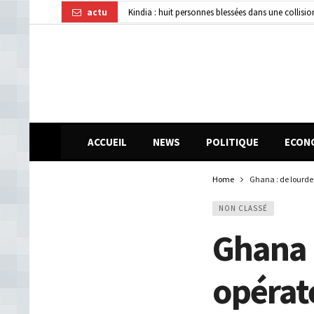
actu
Kindia : huit personnes blessées dans une collisi
Affaire disparition d’argent à AFG Bank : les re
Guinée : 11 présumés membres d’un réseau de vol 
ACCUEIL
NEWS
POLITIQUE
ECON
Home
Ghana : de lourde
NON CLASSÉ
Ghana :
opérat