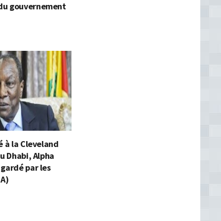
du gouvernement
é à la Cleveland
bu Dhabi, Alpha
gardé par les
JA)