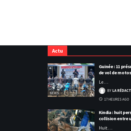
Actu
Guinée : 11 pr
de vol de moto
Le…
BY
LA RÉDAC
NEWS
17 HEURES AGO
Kindia : huit p
collision entre
Huit…