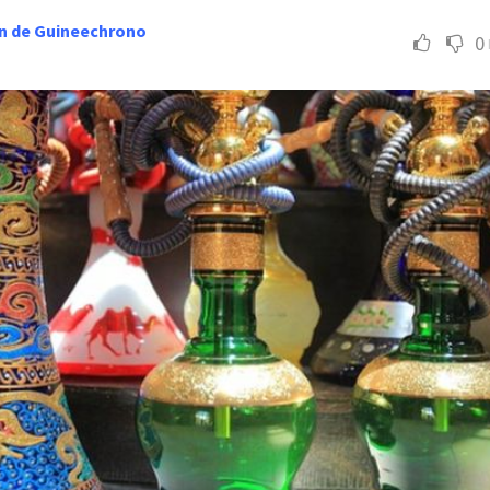
n de Guineechrono
0