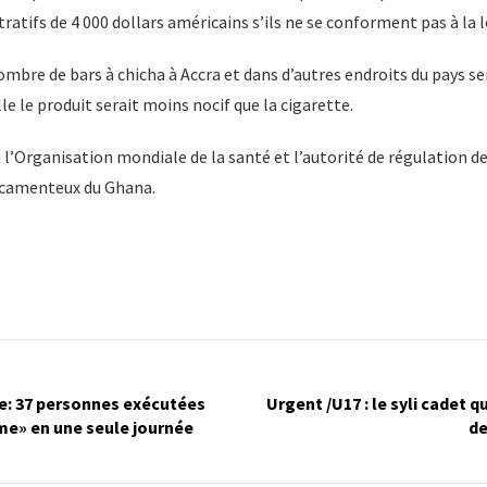
tratifs de 4 000 dollars américains s’ils ne se conforment pas à la l
bre de bars à chicha à Accra et dans d’autres endroits du pays se
lle le produit serait moins nocif que la cigarette.
 l’Organisation mondiale de la santé et l’autorité de régulation d
icamenteux du Ghana.
e: 37 personnes exécutées
Urgent /U17 : le syli cadet qu
me» en une seule journée
de