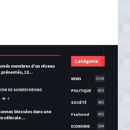
Catégorie
ésumés membres d’un réseau
s présentés, 12…
3104
NEWS
TION DE GUINEECHRONO
653
POLITIQUE
4
483
SOCIÉTÉ
ersonnes blessées dans une
453
Featured
 un véhicule…
294
ECONOMIE