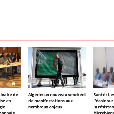
inaire de
Algérie: un nouveau vendredi
Santé : Le
ise en
de manifestations aux
l’école sur
gie
nombreux enjeux
la résista
monnaie
Microbien