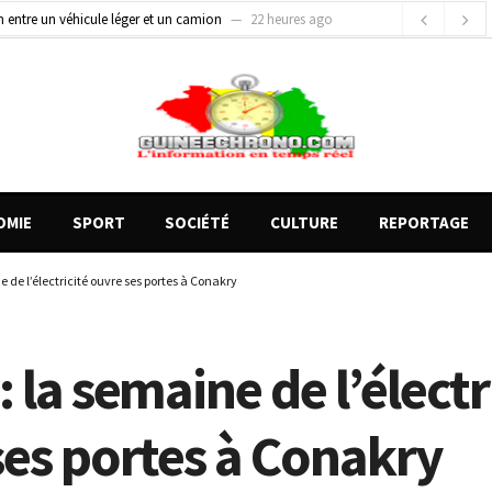
gards tournés vers la justice (par Mohamed lamine KOUROUMA)
1 jour ago
de motos présentés, 12 engins saisis par les Services spéciaux
16 heures ago
OMIE
SPORT
SOCIÉTÉ
CULTURE
REPORTAGE
 de l’électricité ouvre ses portes à Conakry
 la semaine de l’électr
ses portes à Conakry