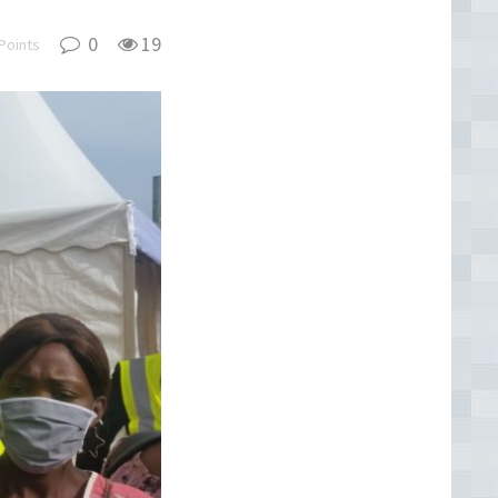
0
19
Points