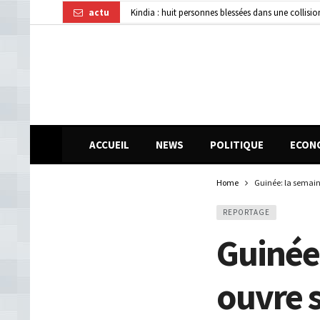
actu
Affaire disparition d’argent à AFG Bank : les re
Guinée : 11 présumés membres d’un réseau de vol 
ACCUEIL
NEWS
POLITIQUE
ECON
Home
Guinée: la semaine
REPORTAGE
Guinée:
ouvre 