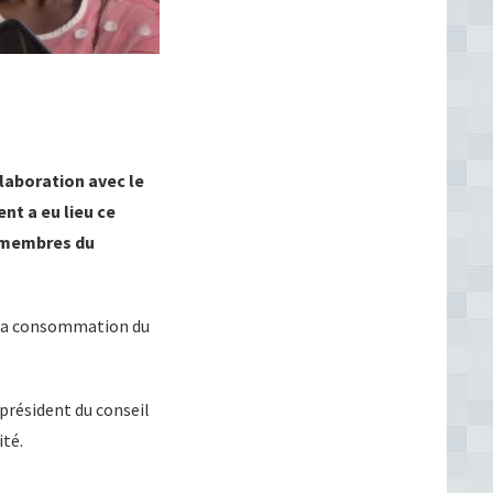
llaboration avec le
nt a eu lieu ce
s membres du
et la consommation du
 président du conseil
ité.