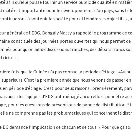
é afin qu’elle puisse fournir un service public de qualité en matièr
ctricité est importante pour le développement d’un pays, sans l’éle
continuerons à soutenir la société pour atteindre ses objectifs », a
cteur général de l’EDG, Bangaly Matty a rappelé le programme de c
maine constituée des journées portes ouvertes qui nous permet de
onnés pour qu’on ait de discussions franches, des débats francs s
tricité ».
emière fois que la Guinée n’a pas connue la période d’étiage. «Aujou
e supérieurs. C’est la première année que nous venons de passer e
s en période d’étiage. C’est pour deux raisons : premièrement, parc
ais aussi les équipes d’EDG ont ménagé aucun effort pour être au 
e, pour les questions de préventions de panne de distribution. Si
 elle ne comprenne pas les problématiques qui concernent la distr
le DG demande l’implication de chacun et de tous. « Pour que ça soit