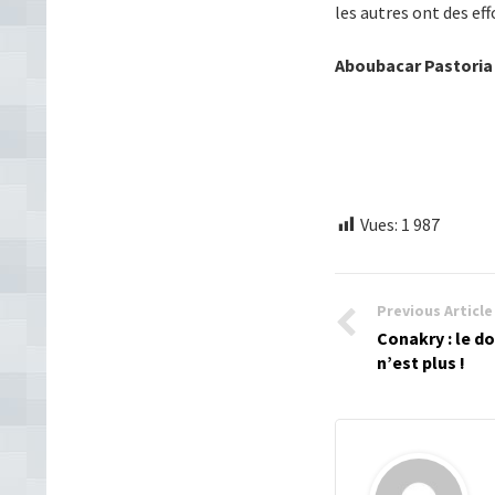
les autres ont des effo
Aboubacar Pastori
Vues:
1 987
Previous Article
Conakry : le d
n’est plus !