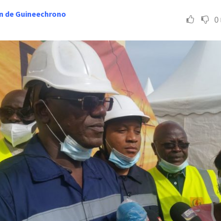
n de Guineechrono
0