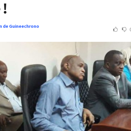
 !
n de Guineechrono