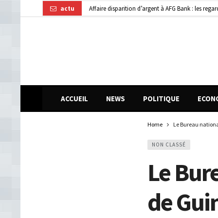
actu
Dubréka : un accident de la circulation fait deux
Kindia : huit personnes blessées dans une collisi
ACCUEIL
NEWS
POLITIQUE
ECON
Home
Le Bureau nationa
NON CLASSÉ
Le Bur
de Guin