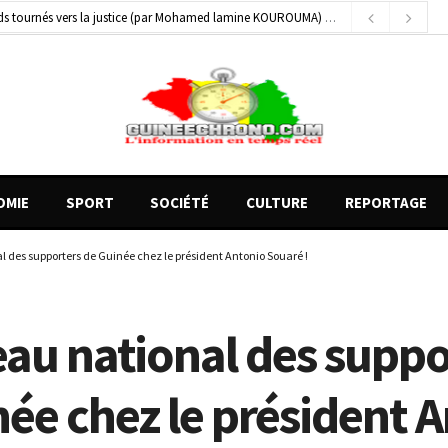
 blessés graves à Kenendé
20 heures ago
on entre un véhicule léger et un camion
1 heure ago
OMIE
SPORT
SOCIÉTÉ
CULTURE
REPORTAGE
l des supporters de Guinée chez le président Antonio Souaré !
eau national des suppo
ée chez le président 