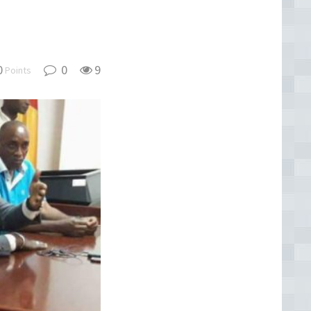
0
0
9
Points