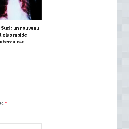
 Sud : un nouveau
 plus rapide
tuberculose
vec
*