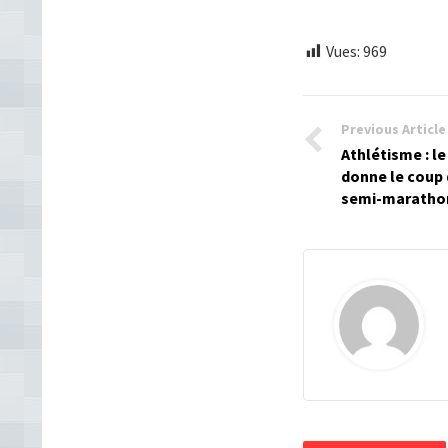
Vues:
969
Previous Article
Athlétisme : l
donne le coup 
semi-marathon