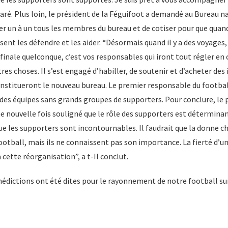
ré. Plus loin, le président de la Féguifoot a demandé au Bureau n
r un à un tous les membres du bureau et de cotiser pour que quand
ent les défendre et les aider. “Désormais quand il y a des voyages, 
 finale quelconque, c’est vos responsables qui iront tout régler en
es choses. Il s’est engagé d’habiller, de soutenir et d’acheter des
onstitueront le nouveau bureau. Le premier responsable du footba
andes équipes sans grands groupes de supporters. Pour conclure, l
e nouvelle fois souligné que le rôle des supporters est détermina
que les supporters sont incontournables. Il faudrait que la donne c
football, mais ils ne connaissent pas son importance. La fierté d’u
 cette réorganisation”, a t-Il conclut.
nédictions ont été dites pour le rayonnement de notre football sur