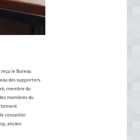
 reçu le Bureau
reau des supporters.
uré, membre du
, des membres du
artement
le conseiller
op, ancien