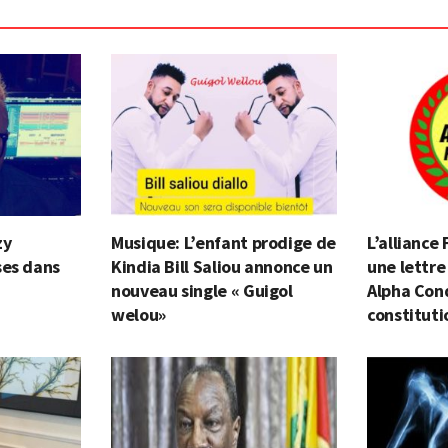
zy
Musique: L’enfant prodige de
L’alliance
ses dans
Kindia Bill Saliou annonce un
une lettre
nouveau single « Guigol
Alpha Cond
welou»
constituti