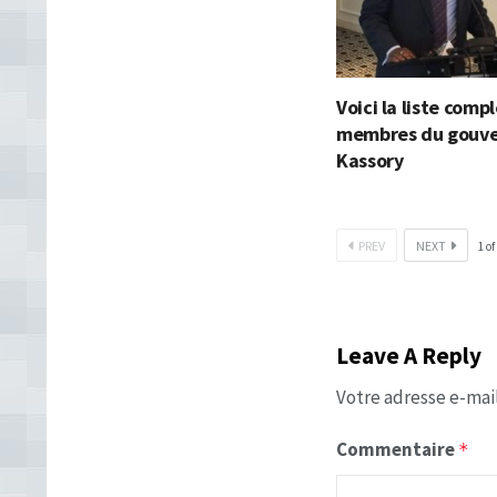
Voici la liste comp
membres du gouv
Kassory
PREV
NEXT
1
of
Leave A Reply
Votre adresse e-mail
Commentaire
*