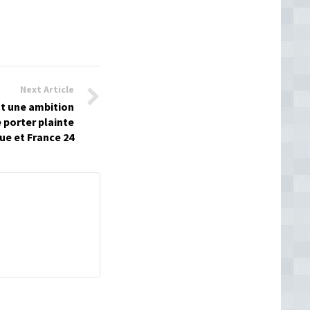
Next Article
nt une ambition
 porter plainte
ue et France 24