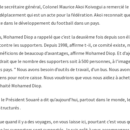
e secrétaire général, Colonel Maurice Akoï Koïvogui a remercié le
déplacement qui est un acte pour la fédération. Akoï reconnait qu
e dans le développement du football dans un pays.
, Mohamed Diop a rappelé que c’est la deuxième fois depuis son él
ontre les supporters. Depuis 1998, affirme t-il, ce comité existe, m
ficions de beaucoup d’avantages, affirme Mohamed Diop. Et d’ajo
drait que le nombre des supporters soit à 500 personnes, à l’imag
s pays. ” Nous avons besoin d’outils de travail, d’un bus. Nous avon
ens pour notre caisse. Nous voudrions que vous nous aidiez à ache
uhaité Mohamed Diop.
 le Président Souaré a dit qu’aujourd’hui, partout dans le monde, 
tructurés .
que quand il y a des voyages, on vous laisse ici, pourtant c’est vous q
que les supporters sont supportés. Je suis prêt à vous accompagner s