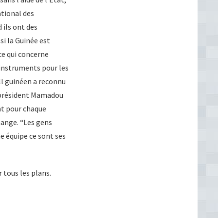
ational des
 ils ont des
si la Guinée est
 ce qui concerne
 instruments pour les
ll guinéen a reconnu
e président Mamadou
nt pour chaque
hange. “Les gens
ne équipe ce sont ses
 tous les plans.