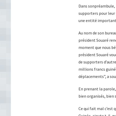
Dans sonpréambule, l
supporters pour leur 
une entité important
Au nom de son bureau
président Souaré renc
moment que nous béné
président Souaré vou
de supporters d’autre
millions francs guiné
déplacements”, a so
En prenant la parole,
bien organisés, bien s
Ce qui fait mal c’est 
Guinée, ajoute t-il, 