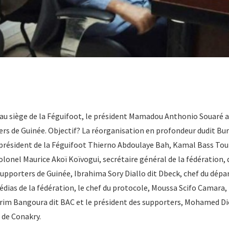
8, au siège de la Féguifoot, le président Mamadou Anthonio Souaré a
rs de Guinée. Objectif? La réorganisation en profondeur dudit Bu
-président de la Féguifoot Thierno Abdoulaye Bah, Kamal Bass To
olonel Maurice Akoï Koïvogui, secrétaire général de la fédération
supporters de Guinée, Ibrahima Sory Diallo dit Dbeck, chef du dép
as de la fédération, le chef du protocole, Moussa Scifo Camara, 
rim Bangoura dit BAC et le président des supporters, Mohamed Di
e de Conakry.