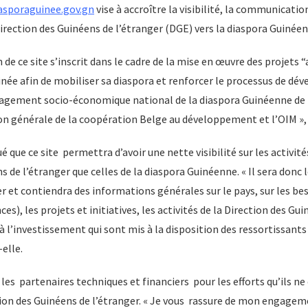
asporaguinee.gov.gn
vise à accroître la visibilité, la communication
irection des Guinéens de l’étranger (DGE) vers la diaspora Guinéen
n de ce site s’inscrit dans le cadre de la mise en œuvre des projets 
ée afin de mobiliser sa diaspora et renforcer le processus de dé
agement socio-économique national de la diaspora Guinéenne de Be
ion générale de la coopération Belge au développement et l’OIM », 
qué que ce site permettra d’avoir une nette visibilité sur les activité
 de l’étranger que celles de la diaspora Guinéenne. « Il sera donc le
r et contiendra des informations générales sur le pays, sur les be
), les projets et initiatives, les activités de la Direction des Gui
s à l’investissement qui sont mis à la disposition des ressortissant
-elle.
 les partenaires techniques et financiers pour les efforts qu’ils n
ction des Guinéens de l’étranger. « Je vous rassure de mon engage