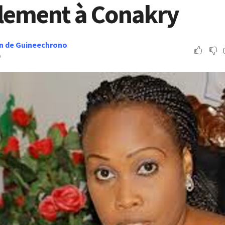
ellement à Conakry
n de Guineechrono
9