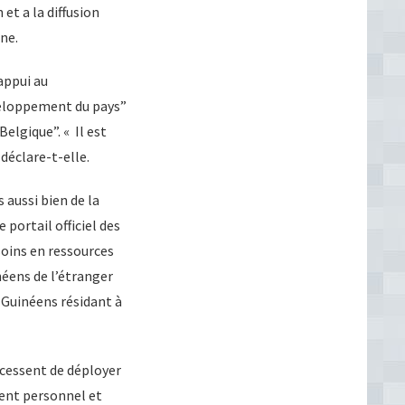
 et a la diffusion
ne.
“appui au
veloppement du pays”
lgique”. « Il est
déclare-t-elle.
s aussi bien de la
 portail officiel des
soins en ressources
néens de l’étranger
s Guinéens résidant à
e cessent de déployer
ment personnel et