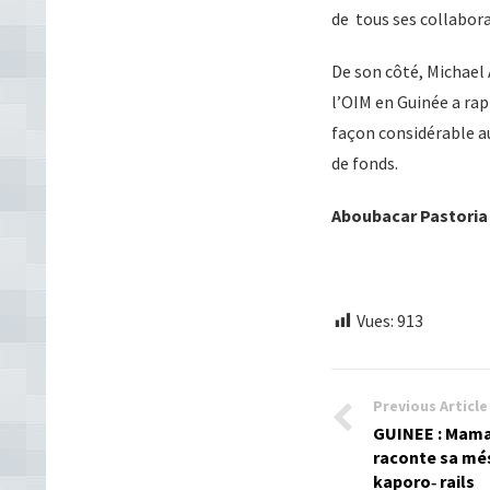
de tous ses collaborat
De son côté, Michael
l’OIM en Guinée a ra
façon considérable a
de fonds.
Aboubacar Pastori
Vues:
913
Previous Article
GUINEE : Mama
raconte sa més
kaporo‐ rails