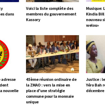
zy
Voici la liste complète des
Musique: L
ses dans
membres du gouvernement
Kindia Bil
Kassory
nouveau si
welou»
e adresse
45ème réunion ordinaire de
Justice : 
ident
la ZMAO : vers la mise en
Yéro Bah r
a nouvelle
place d’une stratégie
décembre
commune pour la monnaie
unique