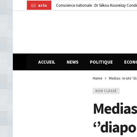
actu
Gendarmerie : le colonel Bienvenu Lamah promu 
Transformation numérique : la CGE-GUI et Orang
ACCUEIL
NEWS
POLITIQUE
ECON
Home
Medias : le site ‘
NON CLASSÉ
Medias 
‘’diapo