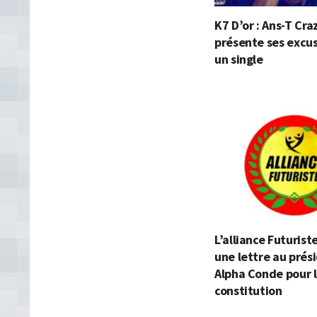
K7 D’or : Ans-T Cra
présente ses excu
un single
L’alliance Futurist
une lettre au prés
Alpha Conde pour l
constitution