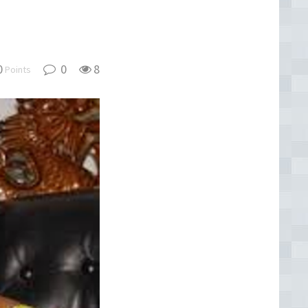
0
0
8
Points