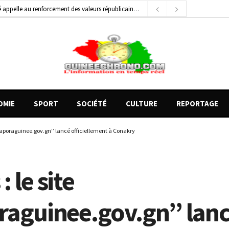
1 jour ago
Conscience nationale : Dr Sékou Koureissy Condé appelle au renforcement des valeurs républicaines
général de brigade
2 jours ago
e Money amorcent un partenariat stratégique
24 heures ago
OMIE
SPORT
SOCIÉTÉ
CULTURE
REPORTAGE
’diaporaguinee.gov.gn’’ lancé officiellement à Conakry
: le site
raguinee.gov.gn’’ lan