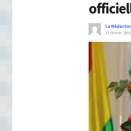
offici
La Rédactio
23 février 201