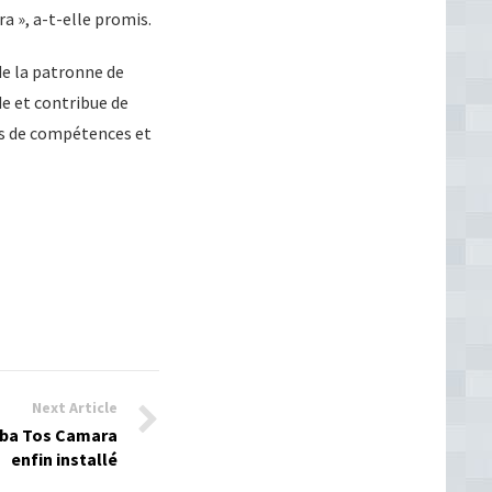
a », a-t-elle promis.
e la patronne de
e et contribue de
ts de compétences et
Next Article
uba Tos Camara
enfin installé