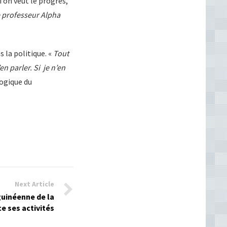
i on veut le progrès,
 professeur Alpha
 la politique. «
Tout
en parler. Si je n’en
logique du
Next Article
guinéenne de la
e ses activités