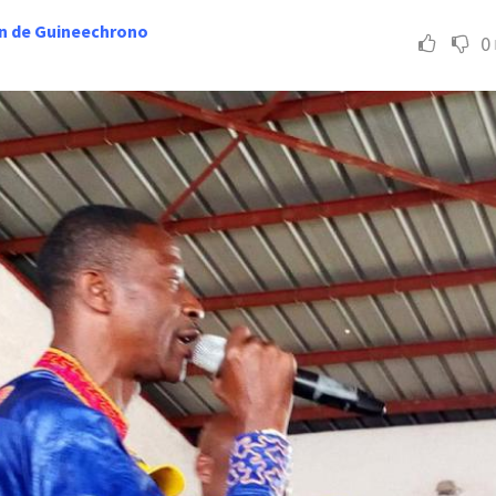
n de Guineechrono
0