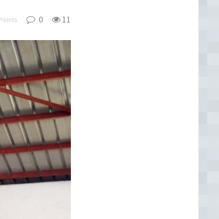
0
11
Points