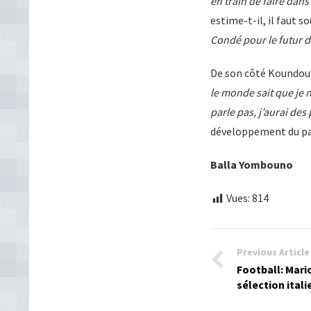
en train de faire dans
estime-t-il, il faut s
Condé pour le futur d
De son côté Koundouwa
le monde sait que je ne
parle pas, j’aurai des
développement du pa
Balla Yombouno
Vues:
814
Previous Article
Football: Mari
sélection ital