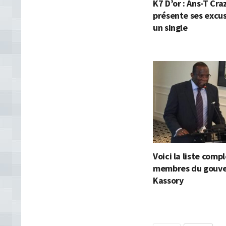
K7 D’or : Ans-T Cra
présente ses excu
un single
Voici la liste comp
membres du gouv
Kassory