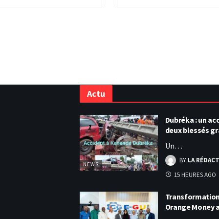
Actu
Dubréka : un acc
deux blessés g
Un…
BY
LA RÉDAC
NEWS
15 HEURES AGO
Transformation 
Orange Money 