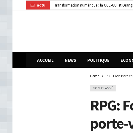
actu
Transformation numérique : la CGE-GUI et Orang
Dubréka : un accident de la circulation fait deux
ACCUEIL
NEWS
POLITIQUE
ECON
Home
RPG: Fodé Baro et
NON CLASSÉ
RPG: F
porte-