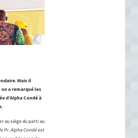
daire. Mais il
, on a remarqué les
ée d’Alpha Condé à
x.
er au siège du parti au
le Pr. Alpha Condé est