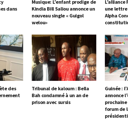
zy
Musique: L’enfant prodige de
L’alliance
ses dans
Kindia Bill Saliou annonce un
une lettre
nouveau single « Guigol
Alpha Cond
welou»
constituti
lète des
Tribunal de kaloum : Bella
Guinée : l’
ernement
Bah condamné à un an de
annonce l’
prison avec sursis
prochaine
forum de l
présidenti