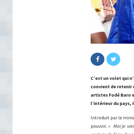
C’est un volet qui 
convient de retenir 
artistes Fodé Baro 
l’intérieur du pays
Introduit par le minis
pouvoir
.
«
Moi je vie