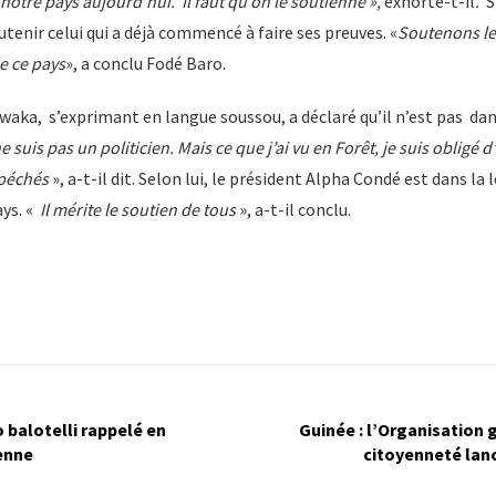
 notre pays aujourd’hui. Il faut qu’on le soutienne »,
exhorte-t-il
.
S
outenir celui qui a déjà commencé à faire ses preuves. «
Soutenons le
e ce pays
», a conclu Fodé Baro.
ka, s’exprimant en langue soussou, a déclaré qu’il n’est pas dans
 suis pas un politicien. Mais ce que j’ai vu en Forêt, je suis obligé d’
 péchés
», a-t-il dit. Selon lui, le président Alpha Condé est dans la 
ys. «
Il mérite le soutien de tous
», a-t-il conclu.
o balotelli rappelé en
Guinée : l’Organisation 
ienne
citoyenneté lanc