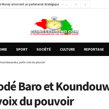
e Money amorcent un partenariat stratégique
2 jours ago
2 jours ago
Conscience nationale : Dr Sékou Koureissy Condé appelle au renforcement des valeurs républicaines
 blessés graves à Kenendé
15 heures ago
OMIE
SPORT
SOCIÉTÉ
CULTURE
REPORTAGE
 Koundouwaka, porte-voix du pouvoir
odé Baro et Koundou
voix du pouvoir