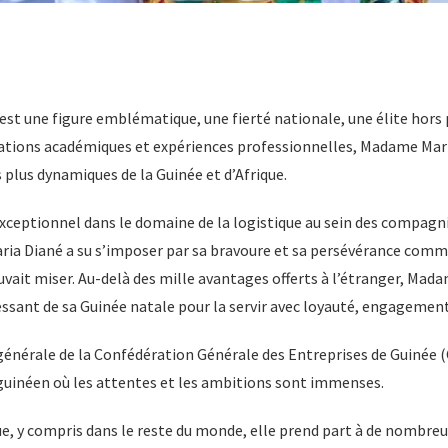
t une figure emblématique, une fierté nationale, une élite hors p
tions académiques et expériences professionnelles, Madame Mari
plus dynamiques de la Guinée et d’Afrique.
xceptionnel dans le domaine de la logistique au sein des compagni
ia Diané a su s’imposer par sa bravoure et sa persévérance comme
uvait miser. Au-delà des mille avantages offerts à l’étranger, Mad
essant de sa Guinée natale pour la servir avec loyauté, engagemen
nérale de la Confédération Générale des Entreprises de Guinée (
guinéen où les attentes et les ambitions sont immenses.
que, y compris dans le reste du monde, elle prend part à de nombre