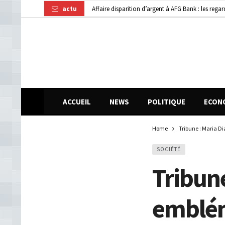
actu
Guinée : 11 présumés membres d’un réseau de vol 
Kindia : huit personnes blessées dans une collisi
Affaire disparition d’argent à AFG Bank : les re
Guinée : 11 présumés membres d’un réseau de vol 
ACCUEIL
NEWS
POLITIQUE
ECON
Home
Tribune : Maria Di
SOCIÉTÉ
Tribune
emblém