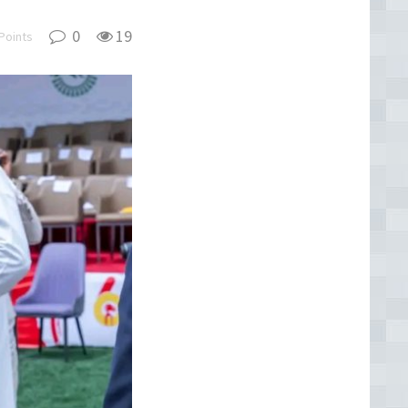
0
19
Points