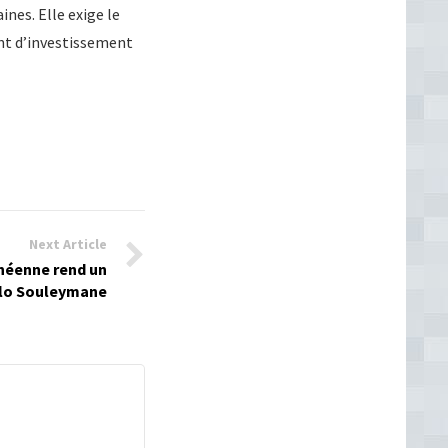
nes. Elle exige le
ent d’investissement
Next Article
inéenne rend un
llo Souleymane