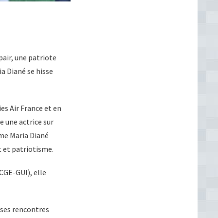
air, une patriote
a Diané se hisse
es Air France et en
 une actrice sur
ame Maria Diané
t et patriotisme.
CGE-GUI), elle
uses rencontres