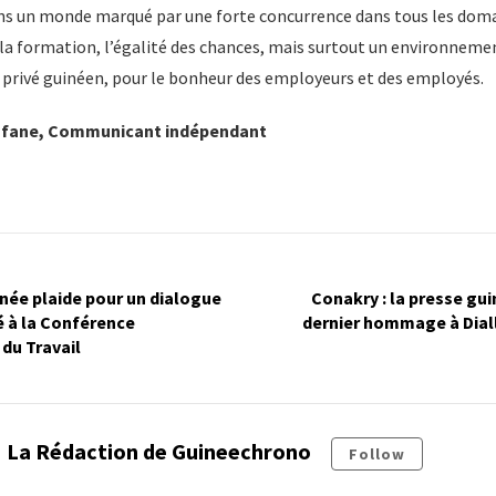
ans un monde marqué par une forte concurrence dans tous les domai
n, la formation, l’égalité des chances, mais surtout un environnem
r privé guinéen, pour le bonheur des employeurs et des employés.
oufane, Communicant indépendant
inée plaide pour un dialogue
Conakry : la presse gu
é à la Conférence
dernier hommage à Dia
 du Travail
La Rédaction de Guineechrono
Follow