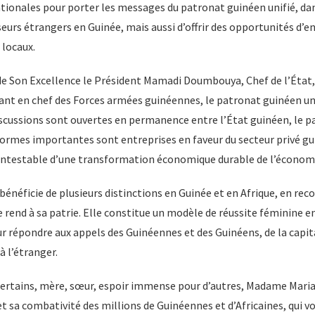
tionales pour porter les messages du patronat guinéen unifié, dans
eurs étrangers en Guinée, mais aussi d’offrir des opportunités d’e
locaux.
 de Son Excellence le Président Mamadi Doumbouya, Chef de l’État
 en chef des Forces armées guinéennes, le patronat guinéen uni
iscussions sont ouvertes en permanence entre l’État guinéen, le p
formes importantes sont entreprises en faveur du secteur privé gu
ntestable d’une transformation économique durable de l’économi
néficie de plusieurs distinctions en Guinée et en Afrique, en rec
e rend à sa patrie. Elle constitue un modèle de réussite féminine en
r répondre aux appels des Guinéennes et des Guinéens, de la capit
 à l’étranger.
certains, mère, sœur, espoir immense pour d’autres, Madame Maria 
et sa combativité des millions de Guinéennes et d’Africaines, qui vo