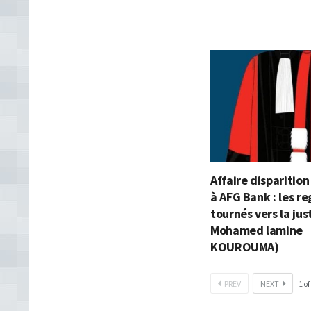
Affaire disparitio
à AFG Bank : les r
tournés vers la jus
Mohamed lamine
KOUROUMA)
PREV
NEXT
1
of