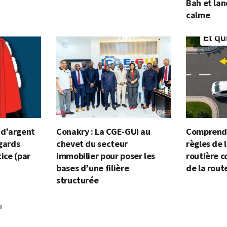
Bah et lan
calme
n d’argent
Conakry : La CGE-GUI au
Comprendr
egards
chevet du secteur
règles de 
tice (par
immobilier pour poser les
routière c
bases d’une filière
de la rout
structurée
8