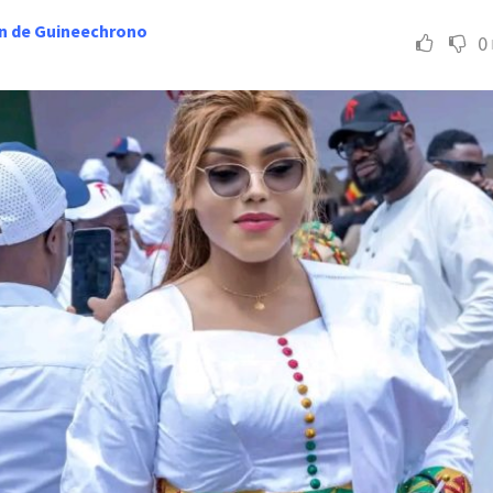
n de Guineechrono
0