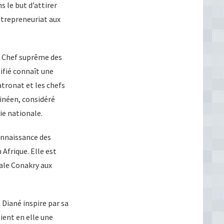
 le but d’attirer
ntrepreneuriat aux
, Chef suprême des
fié connaît une
atronat et les chefs
inéen, considéré
e nationale.
onnaissance des
 Afrique. Elle est
ale Conakry aux
Diané inspire par sa
ient en elle une