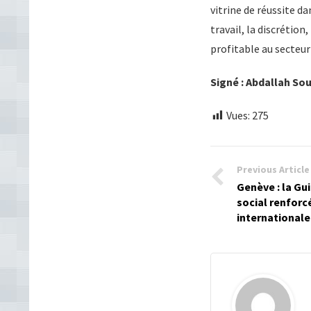
vitrine de réussite d
travail, la discrétio
profitable au secteu
Signé : Abdallah S
Vues:
275
Previous Article
Genève : la Gu
social renforc
internationale