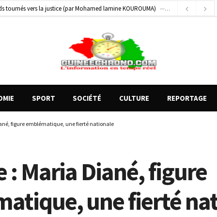
de motos présentés, 12 engins saisis par les Services spéciaux
12 heures ago
on entre un véhicule léger et un camion
18 heures ago
gards tournés vers la justice (par Mohamed lamine KOUROUMA)
20 heures ago
de motos présentés, 12 engins saisis par les Services spéciaux
12 heures ago
OMIE
SPORT
SOCIÉTÉ
CULTURE
REPORTAGE
ané, figure emblématique, une fierté nationale
 : Maria Diané, figure
atique, une fierté na