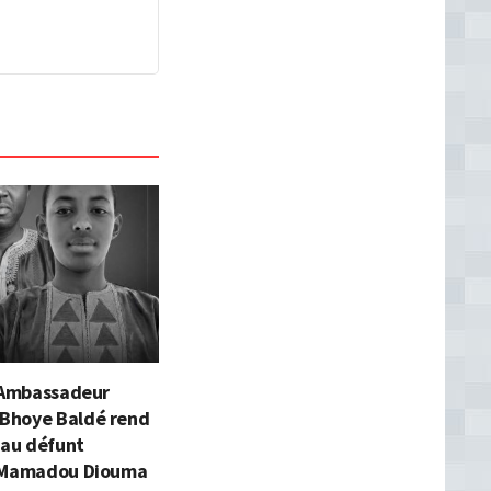
l’Ambassadeur
Bhoye Baldé rend
au défunt
 Mamadou Diouma