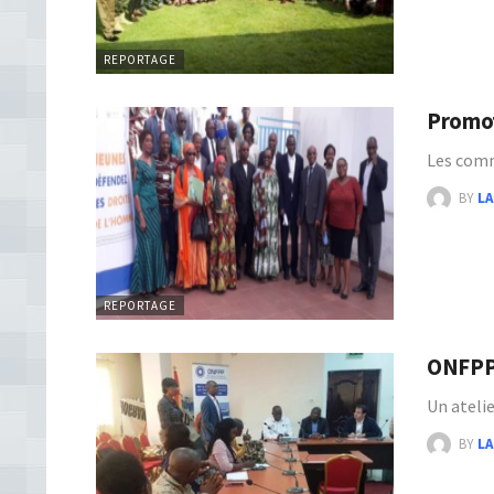
REPORTAGE
Promot
Les comm
BY
LA
REPORTAGE
ONFPP 
Un ateli
BY
LA