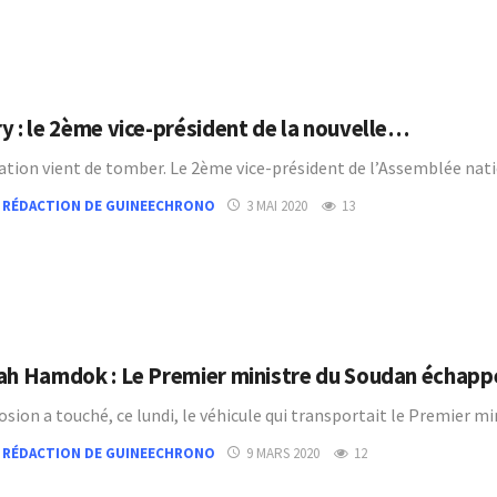
y : le 2ème vice-président de la nouvelle…
ation vient de tomber. Le 2ème vice-président de l’Assemblée na
 RÉDACTION DE GUINEECHRONO
3 MAI 2020
13
ah Hamdok : Le Premier ministre du Soudan échap
osion a touché, ce lundi, le véhicule qui transportait le Premier
 RÉDACTION DE GUINEECHRONO
9 MARS 2020
12