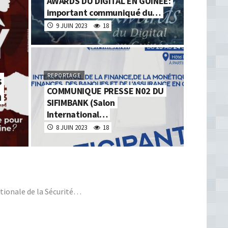
AWARDS DU DIGITAL EN GUINEE:
important communiqué du…
9 JUIN 2023
18
REPORTAGE
s
COMMUNIQUE PRESSE N02 DU
n
SIFIMBANK (Salon
International…
8 JUIN 2023
18
ationale de la Sécurité…