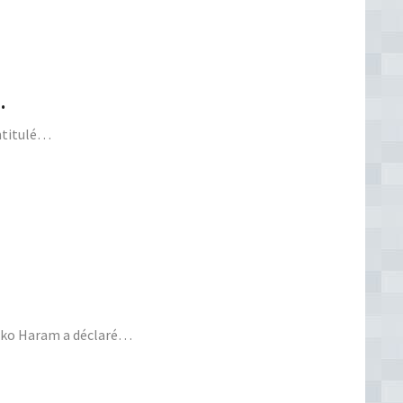
…
intitulé…
 Boko Haram a déclaré…