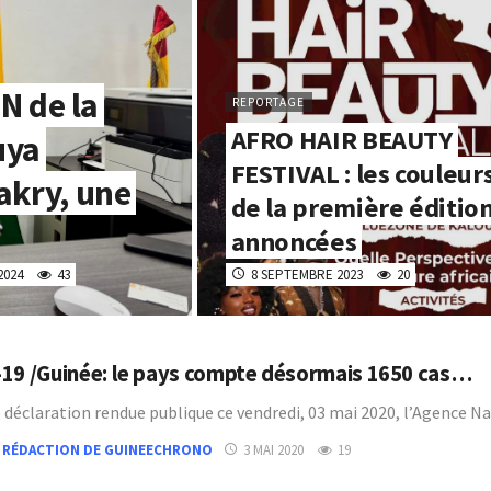
DN de la
REPORTAGE
AFRO HAIR BEAUTY
uya
FESTIVAL : les couleur
akry, une
de la première éditio
annoncées
2024
43
8 SEPTEMBRE 2023
20
19 /Guinée: le pays compte désormais 1650 cas…
 déclaration rendue publique ce vendredi, 03 mai 2020, l’Agence N
 RÉDACTION DE GUINEECHRONO
3 MAI 2020
19