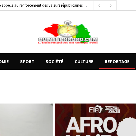
 appelle au renforcement des valeurs républicaines
12 heures ago
général de brigade
2 jours ago
e Money amorcent un partenariat stratégique
11 heures ago
OMIE
SPORT
SOCIÉTÉ
CULTURE
REPORTAGE