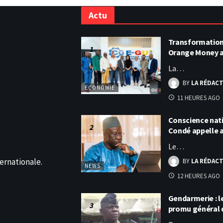
Actu
Transformation 
Orange Money 
La…
BY
LA RÉDAC
ECONOMIE
11 HEURES AGO
Conscience nati
Condé appelle
Le…
ernationale.
BY
LA RÉDAC
NEWS
12 HEURES AGO
Gendarmerie : 
promu général 