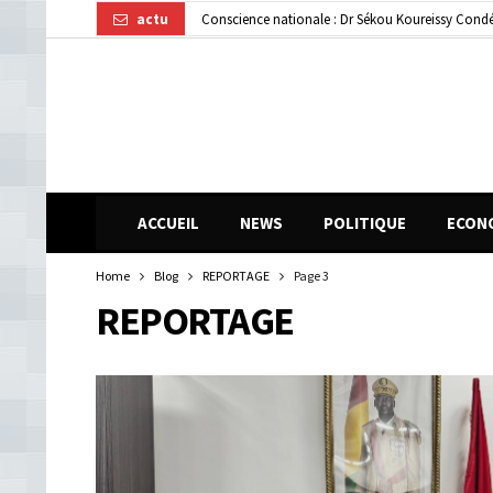
actu
Conscience nationale : Dr Sékou Koureissy Condé
Gendarmerie : le colonel Bienvenu Lamah promu 
Transformation numérique : la CGE-GUI et Orang
ACCUEIL
NEWS
POLITIQUE
ECON
Home
Blog
REPORTAGE
Page 3
REPORTAGE