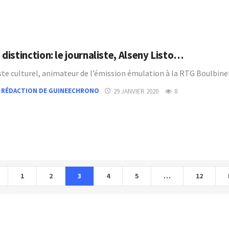
 distinction: le journaliste, Alseny Listo…
ste culturel, animateur de l’émission émulation à la RTG Boulbine
 RÉDACTION DE GUINEECHRONO
29 JANVIER 2020
8
1
2
3
4
5
…
12