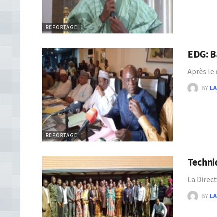
REPORTAGE
EDG: B
Après le
BY
LA
REPORTAGE
Techni
La Direc
BY
LA