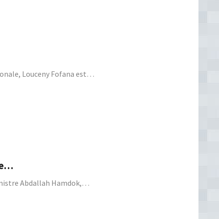
tionale, Louceny Fofana est…
pe…
 ministre Abdallah Hamdok,…