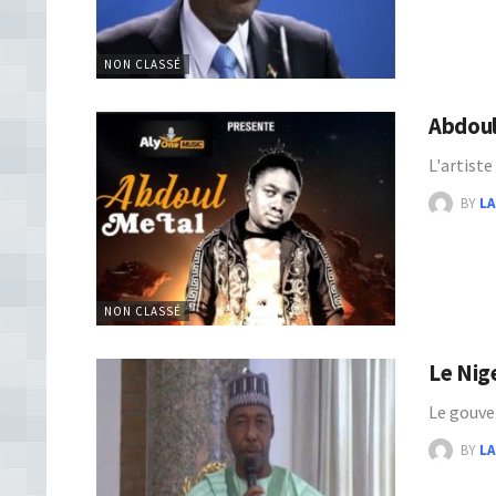
NON CLASSÉ
Abdoul
L'artist
BY
LA
NON CLASSÉ
Le Nig
Le gouve
BY
LA