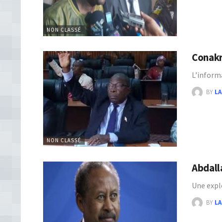
NON CLASSÉ
Conakr
L’inform
BY
LA
NON CLASSÉ
Abdall
Une expl
BY
LA