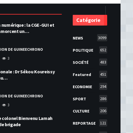
Catégorie
numérique : la CGE-GUI et
amorcent un…
3099
NEWS
TION DE GUINEECHRONO
652
POLITIQUE
3
483
SOCIÉTÉ
onale : Dr Sékou Koureissy
451
Featured
 au…
294
ECONOMIE
TION DE GUINEECHRONO
286
SPORT
3
206
CULTURE
le colonel Bienvenu Lamah
121
REPORTAGE
de brigade