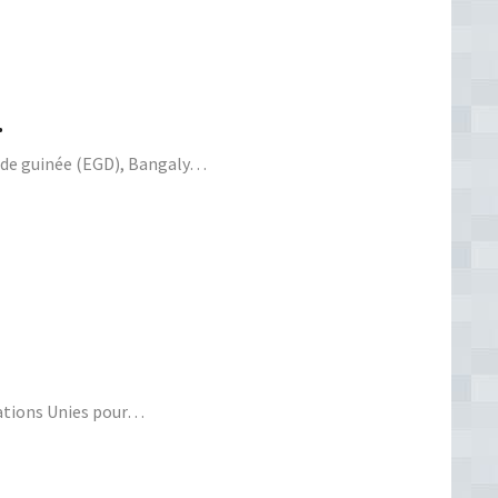
…
té de guinée (EGD), Bangaly…
Nations Unies pour…