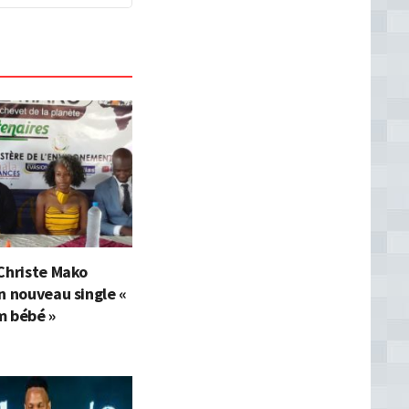
Christe Mako
n nouveau single «
m bébé »