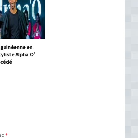
e guinéenne en
styliste Alpha O’
écédé
vec
*