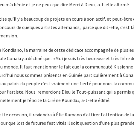
 m’a bénie et je ne peux que dire Merci à Dieu», a-t-elle affirmé.
ise qu’il y’a beaucoup de projets en cours à son actif, et peut-être
ncours de quelques artistes allemands, parce que dit-elle, c’est là
imension.
ne Kondiano, la marraine de cette dédicace accompagnée de plusieu
le Conakry a décliné que : «Moi je suis très heureuse et très fière de 
au monde. Il faut mentionner le fait que la communauté Kissienne
d’hui nous sommes présents en Guinée particulièrement à Conakr
i au palais du peuple c’est vraiment une fierté pour nous la commu
our l’artiste. Nous remercions Dieu le Tout-puissant qui a permis q
ellement je félicite la Cirène Kounda», a-t-elle édifié.
ette occasion, il reviendra à Élie Kamano d’attirer l’attention de
our que lors de futures festivités il soit question d’une plus grand