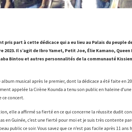
nt pris part à cette dédicace qui a eu lieu au Palais du peuple 
 2023. Il s’agit de Ibro Yamet, Petit Joe, Élie Kamano, Queen 
 Kaba Bintou et autres personnalités de la communauté Kissien
album musical après le premier, dont la dédicace a été faite en 2
t appelée la Cirène Kounda a tenu son public en haleine d’une 
 ce concert.
tion, elle a affirmé sa fierté en ce qui concerne la réussite dudit co
pas en Guinée, c’est une fierté pour moi et je suis très contente par
eau public ce soir. Vous savez que ce n’est pas facile après 11 ans 