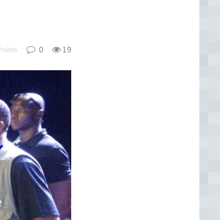
0
19
Points