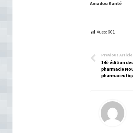
Amadou Kanté
Vues:
601
Previous Article
14è édition de
pharmacie Noun
pharmaceutiq