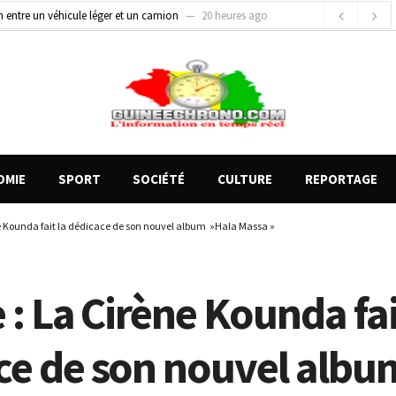
gards tournés vers la justice (par Mohamed lamine KOUROUMA)
23 heures ago
de motos présentés, 12 engins saisis par les Services spéciaux
14 heures ago
OMIE
SPORT
SOCIÉTÉ
CULTURE
REPORTAGE
ne Kounda fait la dédicace de son nouvel album »Hala Massa »
 : La Cirène Kounda fai
ce de son nouvel albu