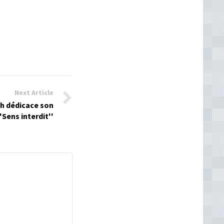
Next Article
h dédicace son
''Sens interdit''