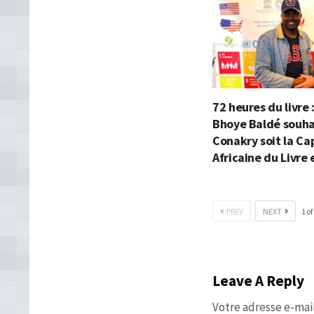
72 heures du livr
Bhoye Baldé souha
Conakry soit la Ca
Africaine du Livre
PREV
NEXT
1
of
Leave A Reply
Votre adresse e-mail