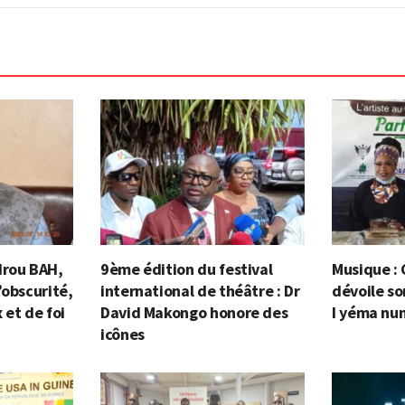
drou BAH,
9ème édition du festival
Musique : 
’obscurité,
international de théâtre : Dr
dévoile so
 et de foi
David Makongo honore des
I yéma nu
icônes