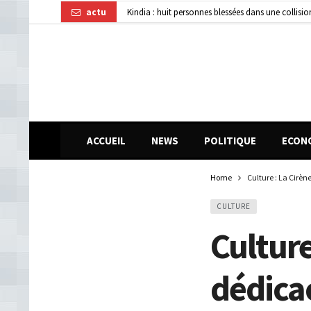
actu
Affaire disparition d’argent à AFG Bank : les re
Guinée : 11 présumés membres d’un réseau de vol 
ACCUEIL
NEWS
POLITIQUE
ECON
Home
Culture : La Cirè
CULTURE
Culture
dédica