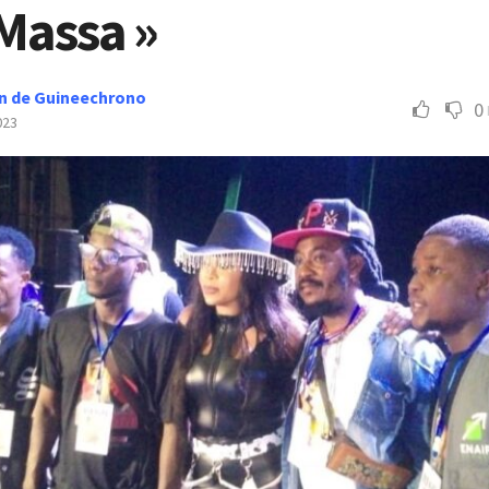
Massa »
n de Guineechrono
0
023