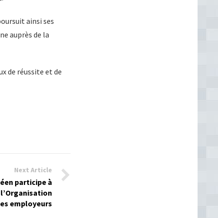
ursuit ainsi ses
ne auprès de la
x de réussite et de
Next Article
éen participe à
 l’Organisation
des employeurs