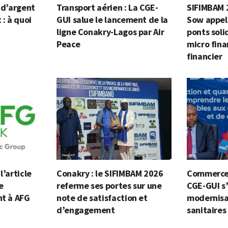
n d’argent
Transport aérien : La CGE-
SIFIMBAM 
 : à quoi
GUI salue le lancement de la
Sow appell
ligne Conakry-Lagos par Air
ponts soli
Peace
micro fina
financier
l’article
Conakry : le SIFIMBAM 2026
Commerce 
e
referme ses portes sur une
CGE-GUI s
nt à AFG
note de satisfaction et
modernisa
d’engagement
sanitaires