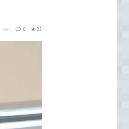
0
22
Points