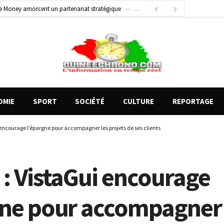
e Money amorcent un partenariat stratégique
1 jour ago
2 jours ago
Conscience nationale : Dr Sékou Koureissy Condé appelle au renforcement des valeurs républicaines
 blessés graves à Kenendé
10 heures ago
OMIE
SPORT
SOCIÉTÉ
CULTURE
REPORTAGE
encourage l’épargne pour accompagner les projets de ses clients
 : VistaGui encourage
gne pour accompagner 