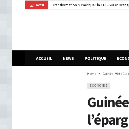
actu
Transformation numérique : la CGE-GUI et Orang
Dubréka : un accident de la circulation fait deux
ACCUEIL
NEWS
POLITIQUE
ECON
Home
Guinée : VistaGui 
ECONOMIE
Guinée
l’épar