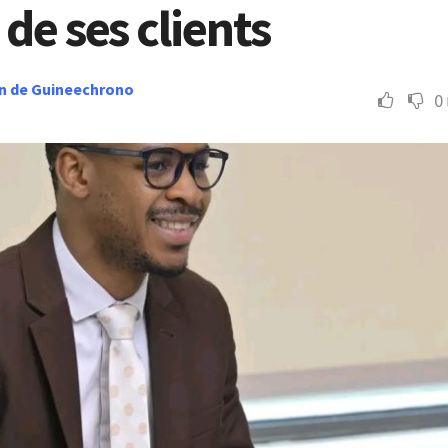
 de ses clients
n de Guineechrono
0