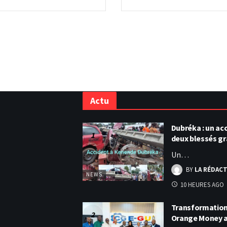
Actu
Dubréka : un acc
deux blessés g
Un…
BY
LA RÉDAC
NEWS
10 HEURES AGO
Transformation 
Orange Money 