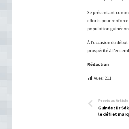
Se présentant comme 
efforts pour renforce
population guinéenn
À l’occasion du début
prospérité à l’ensemb
Rédaction
Vues:
211
Previous Article
Guinée : Dr Sé
le défi et mar