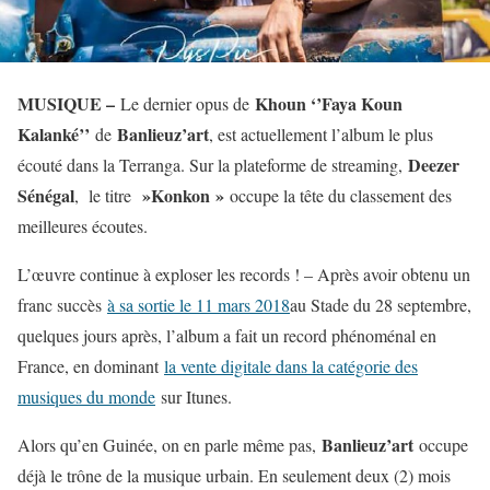
MUSIQUE –
Khoun ‘’Faya Koun
Le dernier opus de
Kalanké’’
Banlieuz’art
de
, est actuellement l’album le plus
Deezer
écouté dans la Terranga. Sur la plateforme de streaming,
Sénégal
»Konkon »
, le titre
occupe la tête du classement des
meilleures écoutes.
L’œuvre continue à exploser les records ! – Après avoir obtenu un
franc succès
à sa sortie le 11 mars 2018
au Stade du 28 septembre,
quelques jours après, l’album a fait un record phénoménal en
France, en dominant
la vente digitale dans la catégorie des
musiques du monde
sur Itunes.
Banlieuz’art
Alors qu’en Guinée, on en parle même pas,
occupe
déjà le trône de la musique urbain. En seulement deux (2) mois