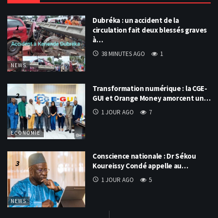
Dubréka : un accident de la
circulation fait deux blessés graves
à…
38 MINUTES AGO
1
NEWS
Transformation numérique : la CGE-
GUI et Orange Money amorcent un…
1 JOUR AGO
7
ECONOMIE
Conscience nationale : Dr Sékou
Koureissy Condé appelle au…
1 JOUR AGO
5
NEWS